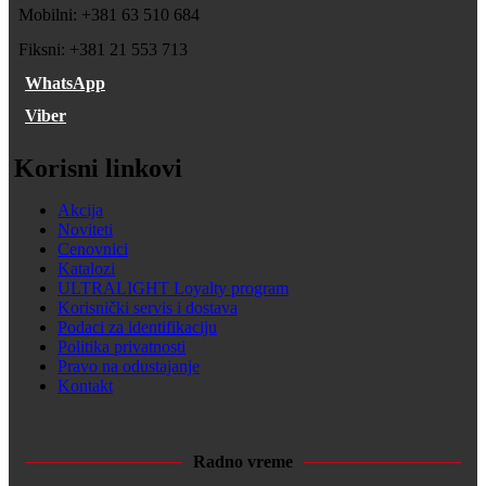
Mobilni: +381 63 510 684
Fiksni: +381 21 553 713
WhatsApp
Viber
Korisni linkovi
Akcija
Noviteti
Cenovnici
Katalozi
ULTRALIGHT Loyalty program
Korisnički servis i dostava
Podaci za identifikaciju
Politika privatnosti
Pravo na odustajanje
Kontakt
Radno vreme