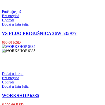
Pročitajte još
Brz pregled
Uporedi
Dodaj u listu želja
VS FLUO PRIGUŠNICA 36W 535977
600,00
RSD
Dodaj u korpu
Brz pregled
Uporedi
Dodaj u listu želja
WORKSHOP 6335
6.200,00
RSD