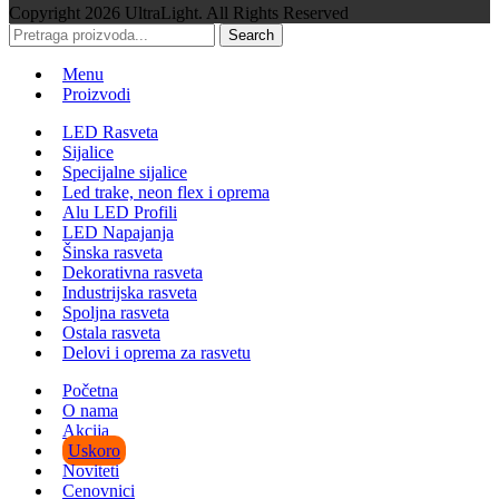
Copyright
2026 UltraLight. All Rights Reserved
Search
Menu
Proizvodi
LED Rasveta
Sijalice
Specijalne sijalice
Led trake, neon flex i oprema
Alu LED Profili
LED Napajanja
Šinska rasveta
Dekorativna rasveta
Industrijska rasveta
Spoljna rasveta
Ostala rasveta
Delovi i oprema za rasvetu
Početna
O nama
Akcija
Uskoro
Noviteti
Cenovnici