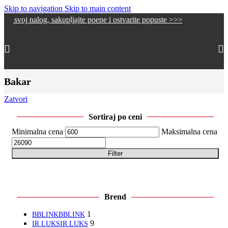
Skip to navigation
Skip to main content
oj nalog, sakupljajte poene i ostvarite popuste >>>
Bakar
Zatvori
Sortiraj po ceni
Minimalna cena
Maksimalna cena
Filter
Brend
1
BBLINK
BBLINK
9
IR LUKS
IR LUKS