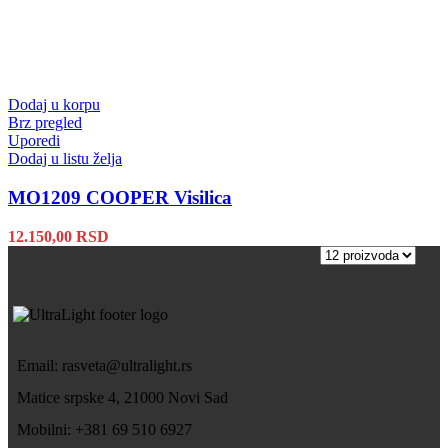
Dodaj u korpu
Brz pregled
Uporedi
Dodaj u listu želja
MO1209 COOPER Visilica
12.150,00
RSD
Email: rasveta@ultralight.rs
Matice srpske 4, 21000 Novi Sad
Mobilni: +381 69 510 6927