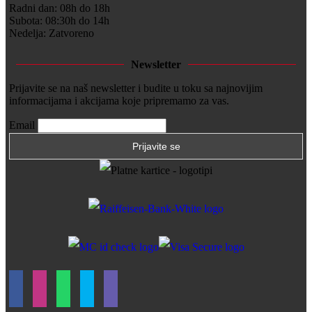
Radni dan: 08h do 18h
Subota: 08:30h do 14h
Nedelja: Zatvoreno
Newsletter
Prijavite se na naš newsletter i budite u toku sa najnovijim
informacijama i akcijama koje pripremamo za vas.
Email