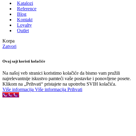
Katalozi
Reference
Blog
Kontakt
Loyalty
Outlet
Korpa
Zatvori
Ovaj sajt koristi kolačiće
Na našoj veb stranici koristimo kolačiće da bismo vam pružili
najrelevantnije iskustvo pamteći vaše postavke i ponovljene posete.
Klikom na „Prihvati“ pristajete na upotrebu SVIH kolačića.
Više informacija
Više informacija
Prihvati
Pozovite