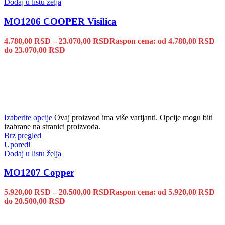
Dodaj u listu želja
MO1206 COOPER Visilica
4.780,00
RSD
–
23.070,00
RSD
Raspon cena: od 4.780,00 RSD
do 23.070,00 RSD
Izaberite opcije
Ovaj proizvod ima više varijanti. Opcije mogu biti
izabrane na stranici proizvoda.
Brz pregled
Uporedi
Dodaj u listu želja
MO1207 Copper
5.920,00
RSD
–
20.500,00
RSD
Raspon cena: od 5.920,00 RSD
do 20.500,00 RSD