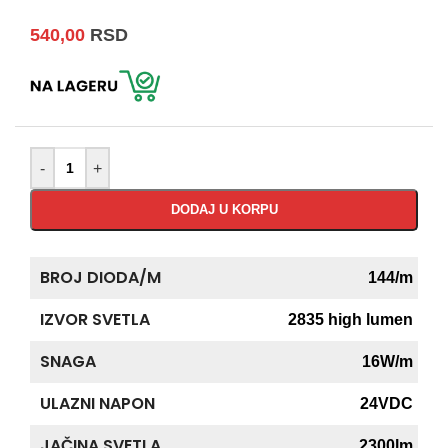
540,00
RSD
-
+
DODAJ U KORPU
BROJ DIODA/M
144/m
IZVOR SVETLA
2835 high lumen
SNAGA
16W/m
ULAZNI NAPON
24VDC
JAČINA SVETLA
2300lm