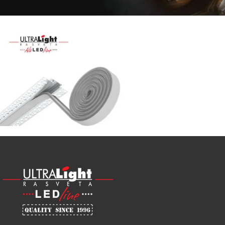
Najveći
izbor
LED
SIJALICA
u
regionu
POGLEDAJ
NOVO
ALU
LED
PROFILI
TRIMLESS
SA
DIFUZOROM
U