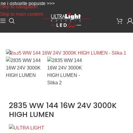
 ostvarite popuste >>>
Skip to navigation
Skip to main content
Početna
/
Led trake, neon flex i oprema
/
LED TRAKE
Uvećaj sliku
2835 WW 144 16W 24V 3000K
HIGH LUMEN