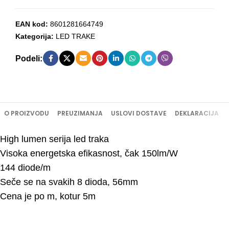
EAN kod:
8601281664749
Kategorija:
LED TRAKE
Podeli:
O PROIZVODU
PREUZIMANJA
USLOVI DOSTAVE
DEKLARACIJA
High lumen serija led traka
Visoka energetska efikasnost, čak 150lm/W
144 diode/m
Seče se na svakih 8 dioda, 56mm
Cena je po m, kotur 5m