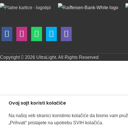
Copyright
2026 UltraLight. All Rights Reserved
Ovaj sajt koristi kolačiće
Na našoj veb stranici koristimo kolačiće da bismo vam pruž
„Prihvati“ pristajete na upotrebu SVIH kolačića.