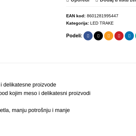
EAN kod:
8601281995447
Kategorija:
LED TRAKE
Podeli:
 i delikatesne proizvode
 pod kojim meso i delikatesni proizvodi
etla, manju potrošnju i manje