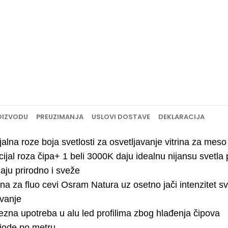
OIZVODU
PREUZIMANJA
USLOVI DOSTAVE
DEKLARACIJA
jalna roze boja svetlosti za osvetljavanje vitrina za meso
cijal roza čipa+ 1 beli 3000K daju idealnu nijansu svetla
daju prirodno i sveže
a za fluo cevi Osram Natura uz osetno jači intenzitet sv
vanje
zna upotreba u alu led profilima zbog hlađenja čipova
iode po metru