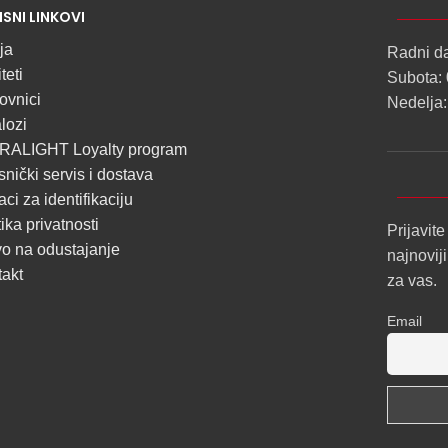
ISNI LINKOVI
ALU
LED
ja
Radni d
teti
PROFILI
Subota: 
ovnici
Nedelja:
TRIMLESS
lozi
SA
RALIGHT Loyalty program
DIFUZOROM
snički servis i dostava
U
ci za identifikaciju
tika privatnosti
ROLNAMA
Prijavite
o na odustajanje
najnovij
POGLEDAJ
takt
za vas.
Email