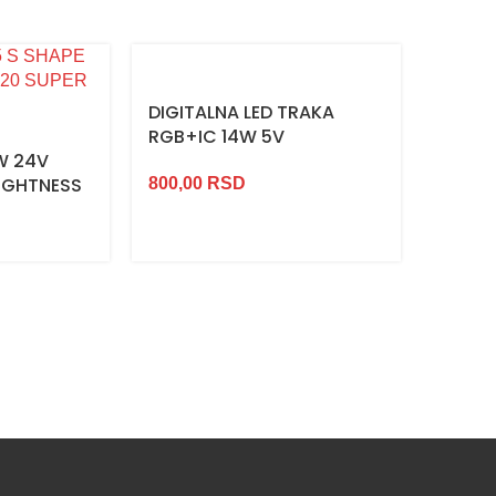
DIGITALNA LED TRAKA
RGB+W
RGB+IC 14W 5V
17W 2
W 24V
RIGHTNESS
800,00
RSD
1.250,