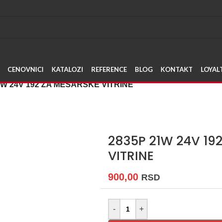
Napravite svoj nalog, sakupl
CENOVNICI
KATALOZI
REFERENCE
BLOG
KONTAKT
LOYAL
1W 24V 192 ZA MESARSKE VITRINE
2835P 21W 24V 19
VITRINE
900,00
RSD
-
+