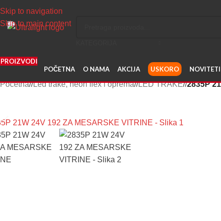
Skip to navigation
Skip to main content
KATEGORIJA
PROIZVODI
POČETNA
O NAMA
AKCIJA
USKORO
NOVITETI
Početna
/
Led trake, neon flex i oprema
/
LED TRAKE
/
2835P 2
Uvećaj sliku