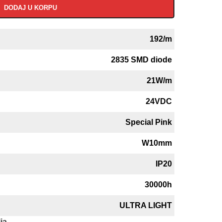
DODAJ U KORPU
192/m
2835 SMD diode
21W/m
24VDC
Special Pink
W10mm
IP20
30000h
ULTRA LIGHT
ja