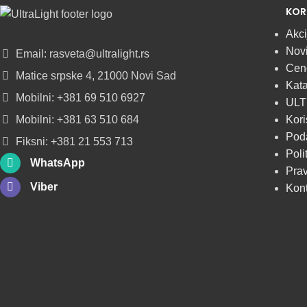
LED
KOR
Akci
SIJALICA
Novi
Email: rasveta@ultralight.rs
Cen
u regionu
Matice srpske 4, 21000 Novi Sad
Kata
Mobilni: +381 69 510 6927
POGLEDAJ
ULT
Mobilni: +381 63 510 684
Kori
Poda
Fiksni: +381 21 553 713
Poli
WhatsApp
Prav
Viber
Kon