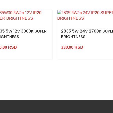
35 5W 12V 3000K SUPER
2835 5W 24V 2700K SUPE
IGHTNESS
BRIGHTNESS
0,00
RSD
330,00
RSD
Najveći izbor