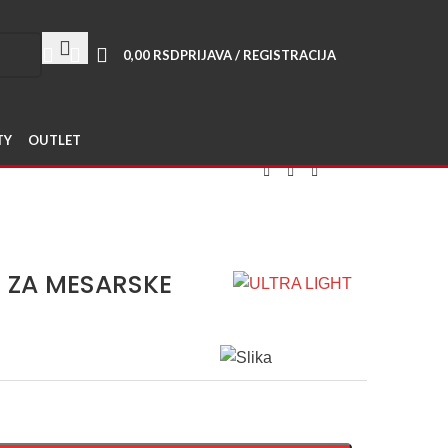
jajte poene i ostvarite popuste >>>
0,00
RSD
PRIJAVA / REGISTRACIJA
TY
OUTLET
2 ZA MESARSKE