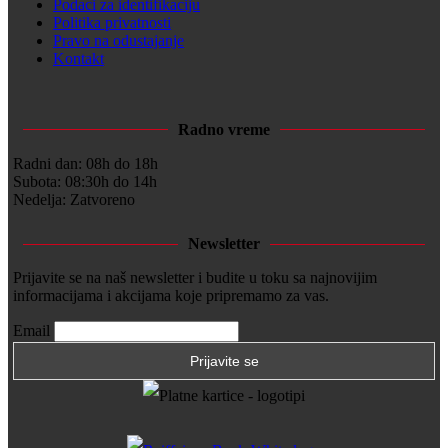
Podaci za identifikaciju
Politika privatnosti
Pravo na odustajanje
Kontakt
Radno vreme
Radni dan: 08h do 18h
Subota: 08:30h do 14h
Nedelja: Zatvoreno
Newsletter
Prijavite se na naš newsletter i budite u toku sa najnovijim
informacijama i akcijama koje pripremamo za vas.
Email