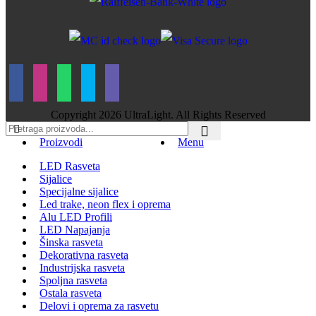
Copyright
2026 UltraLight. All Rights Reserved
Proizvodi
Menu
LED Rasveta
Sijalice
Specijalne sijalice
Led trake, neon flex i oprema
Alu LED Profili
LED Napajanja
Šinska rasveta
Dekorativna rasveta
Industrijska rasveta
Spoljna rasveta
Ostala rasveta
Delovi i oprema za rasvetu