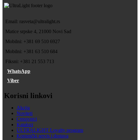
Email: rasveta@ultralight.rs
Matice srpske 4, 21000 Novi Sad
Mobilni: +381 69 510 6927
Mobilni: +381 63 510 684
Fiksni: +381 21 553 713
WhatsApp
Viber
Korisni linkovi
Akcija
Noviteti
Cenovnici
Katalozi
ULTRALIGHT Loyalty program
Korisnički servis i dostava