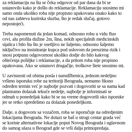
za reklamaciju na šta se čeka odgovor od par dana da bi se
ustanovilo kako je došlo do reklamacije. Reklamaciju snosimo mi
samo onda ukoliko roba nije propisno upakovana onako kako to
od nas zahteva kurirska sluzba, što je redak slučaj, gotovo
nepostojeći.
Treba napomenuti da jedan komad, odnosno robu u vidu fluo
cevi, alu profila dužine 2m, šina, nekih specijalnih medicinskih
sijalica i bilo šta što je osetljivo ne šaljemo, odnosno šaljemo
isključivo na insistiranje kupca pod uslovom da preuzima rizik i
snosi potpunu odgovornost ukoliko dodje do bilo kakvog
oštećenja pošiljke i reklamacije, a da pritom roba nije propisno
upakovana. Ako se ustanovi drugačije, troškove štete snosimo mi.
U zavisnosti od obima posla i narudžbenica, jednom nedeljno
vršimo isporuku robe na teritoriji Beograda, nemamo fiksno
određen termin već je najbolje pozvati i dogovoriti se sa nama kad
planiramo dolazak tekuće nedelje, najbolje je informisati se
odmah u ponedeljak kako bi se na vreme dogovorili oko isporuke
jer se retko opredelimo za dolazak ponedeljkom.
Dalje, u dogovoru sa vozačem, roba se isporučuje na odredjenim
lokacijama Beograda. Ne dolazi se baš u strogi centar grada već
se koriste alternativne lokacije poput Novog Beograda i uglavnom
do samog ulaza u Beograd gde se vrši dalja primopredaja.