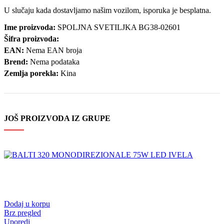
U slučaju kada dostavljamo našim vozilom, isporuka je besplatna.
Ime proizvoda:
SPOLJNA SVETILJKA BG38-02601
Šifra proizvoda:
EAN:
Nema EAN broja
Brend:
Nema podataka
Zemlja porekla:
Kina
JOŠ PROIZVODA IZ GRUPE
Dodaj u korpu
Brz pregled
Uporedi