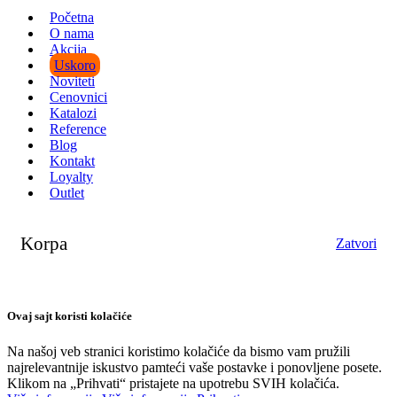
Početna
O nama
Akcija
Uskoro
Noviteti
Cenovnici
Katalozi
Reference
Blog
Kontakt
Loyalty
Outlet
Korpa
Zatvori
Ovaj sajt koristi kolačiće
Na našoj veb stranici koristimo kolačiće da bismo vam pružili
najrelevantnije iskustvo pamteći vaše postavke i ponovljene posete.
Klikom na „Prihvati“ pristajete na upotrebu SVIH kolačića.