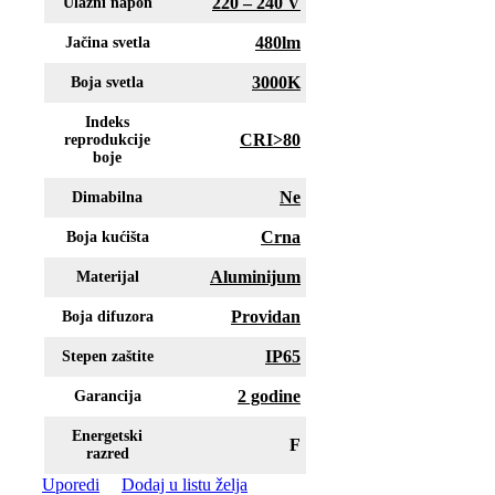
220 – 240 V
Ulazni napon
480lm
Jačina svetla
3000K
Boja svetla
Indeks
CRI>80
reprodukcije
boje
Ne
Dimabilna
Crna
Boja kućišta
Aluminijum
Materijal
Providan
Boja difuzora
IP65
Stepen zaštite
2 godine
Garancija
Energetski
F
razred
Uporedi
Dodaj u listu želja