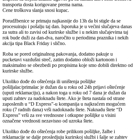
transporta dosta korigovane prema nama.
Cene troškova slanja snosi kupac.
Porudžbenice se primaju najkasnije do 13h da bi stigle da se
procesuiraju i pošalju taj dan. Isporuka je u većini slučajeva danas
za sutra ali to zavisi od kurirske službe i u nekim slučajevima taj
rok bude duži za dan-dva, naročito u periodima praznika i nekih
akcija tipa Black Friday i slično.
Roba se pored originalnog pakovanja, dodatno pakuje u
pucketavi vazdušni streč, zatim dodatno obloži kartonom i
maksimalno se obezbedi po propisima koje smo dobili direktno od
kurirske službe.
Ukoliko dođe do oštećenja ili uništenja pošiljke
pošiljalac/primalac je dužan da u roku od 24h prijavi oštećenje
(uputi reklamaciju), a nakon toga u roku od 7 dana je dužan da
uputi zahtev za nadoknadu štete. Ako je šteta nastala od strane
zaposlenih u “D Express”-u kompanija u najkraćem mogućem
roku (7 radnih dana) vrši nadoknadu štete. Naknadu štete “D
Express” vrši za sve vrednosne i otkupne pošiljke u visini
označene vrednosti nezavisno od uzroka štete.
Ukoliko dođe do oštećenja robe prilikom pošiljke, žalbe i
reklamacije se dalje prosledjuju kurirskoj službi i šalje se zahtev