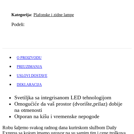
Kategorija:
Plafonske i zidne lampe
Podeli:
O PROIZVODU
PREUZIMANJA
USLOVI DOSTAVE
DEKLARACIJA
Svetiljka sa integrisanom LED tehnologijom
Omogućiće da vaš prostor (dvorište,prilaz) dobije
na otmenosti
Otporan na kišu i vremenske nepogode
Robu šaljemo svakog radnog dana kurirskom službom Daily
Express sa kojom imamo ugovor pa su samim tim i cene troškova