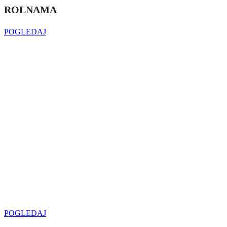
ROLNAMA
POGLEDAJ
Najveći izbor
LED SIJALICA
u regionu
POGLEDAJ