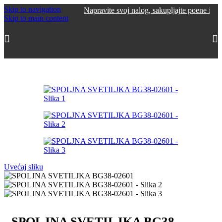
Skip to navigation
Napravite svoj nalog, sakupljajte poene i ostvarite po
Skip to main content
Početna
/
Spoljna rasveta
/
Plafonske i zidne lampe
Uvećaj sliku
SPOLJNA SVETILJKA BG38-