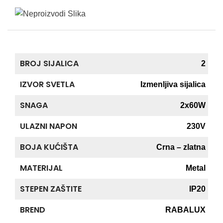
BROJ SIJALICA
2
IZVOR SVETLA
Izmenljiva sijalica
SNAGA
2x60W
ULAZNI NAPON
230V
BOJA KUĆIŠTA
Crna – zlatna
MATERIJAL
Metal
STEPEN ZAŠTITE
IP20
BREND
RABALUX