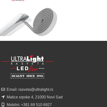
izbor
LED
SIJALICA
u
regionu
POGLEDAJ
NOVO
ALU
LED
PROFILI
TRIMLESS
SA
DIFUZOROM
U
ROLNAMA
Email: rasveta@ultralight.rs
POGLEDAJ
Matice srpske 4, 21000 Novi Sad
Mobilni: +381 69 510 6927