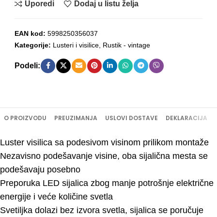
Uporedi
Dodaj u listu želja
EAN kod:
5998250356037
Kategorije:
Lusteri i visilice
,
Rustik - vintage
Podeli:
O PROIZVODU
PREUZIMANJA
USLOVI DOSTAVE
DEKLARACIJA
Luster visilica sa podesivom visinom prilikom montaže
Nezavisno podešavanje visine, oba sijalična mesta se
podešavaju posebno
Preporuka LED sijalica zbog manje potrošnje električne
energije i veće količine svetla
Svetiljka dolazi bez izvora svetla, sijalica se poručuje