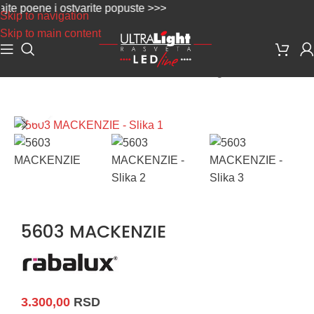
 poene i ostvarite popuste >>>
Skip to navigation
Skip to main content
Početna
/
Dekorativna rasveta
/
Rustik - vintage
Uvećaj sliku
5603 MACKENZIE
3.300,00
RSD