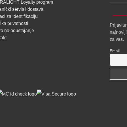
RALIGHT Loyalty program
snički servis i dostava
ci za identifikaciju
tika privatnosti
Prijavite
o na odustajanje
najnovij
takt
za vas.
Email