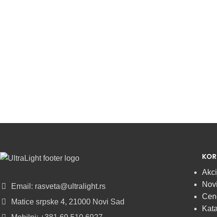
KOR
Akci
Novi
Email: rasveta@ultralight.rs
Cen
Matice srpske 4, 21000 Novi Sad
Kata