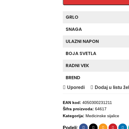
GRLO
SNAGA
ULAZNI NAPON
BOJA SVETLA
RADNI VEK
BREND
Uporedi
Dodaj u listu žel
EAN kod:
4050300231211
Šifra proizvoda:
64617
Kategorija:
Medicinske sijalice
Podeli: