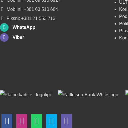
Mobilni: +381 69 510 6927
ULT
Mobilni: +381 63 510 684
Kori
Poda
Fiksni: +381 21 553 713
Poli
WhatsApp
Prav
Viber
Kon