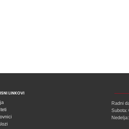
DIFUZOROM
U
ROLNAMA
POGLEDAJ
ISNI LINKOVI
ja
Radni d
teti
Subota: 
ovnici
Nedelja:
lozi