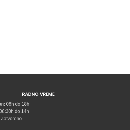
RADNO VREME
an: 08h do 18h
08:30h do 14h
 Zatvoreno