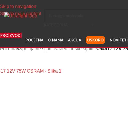
Skip to navigation
Skip to main content
KATEGORIJA
PROIZVODI
POČETNA
O NAMA
AKCIJA
USKORO
NOVITETI
Početna
/
Specijalne sijalice
/
Medicinske sijalice
/
64617 12V 
Uvećaj sliku