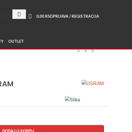
jajte poene i ostvarite popuste >>>
0,00
RSD
PRIJAVA / REGISTRACIJA
TY
OUTLET
SRAM
DODAJ U KORPU