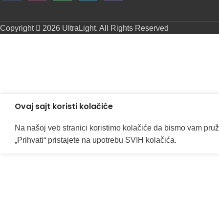
Copyright
2026 UltraLight. All Rights Reserved
Ovaj sajt koristi kolačiće
Na našoj veb stranici koristimo kolačiće da bismo vam pruž
„Prihvati“ pristajete na upotrebu SVIH kolačića.