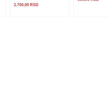
2.700,00
RSD
NOVO
ALU
LED
PROFILI
TRIMLESS
SA