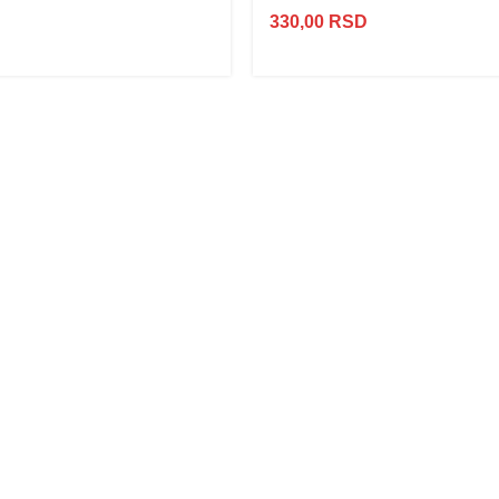
330,00
RSD
Najveći izbor
LED
SIJALICA
u regionu
POGLEDAJ