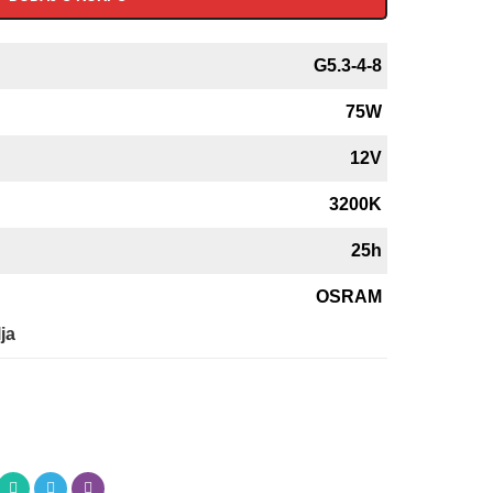
G5.3-4-8
75W
12V
3200K
25h
OSRAM
ja