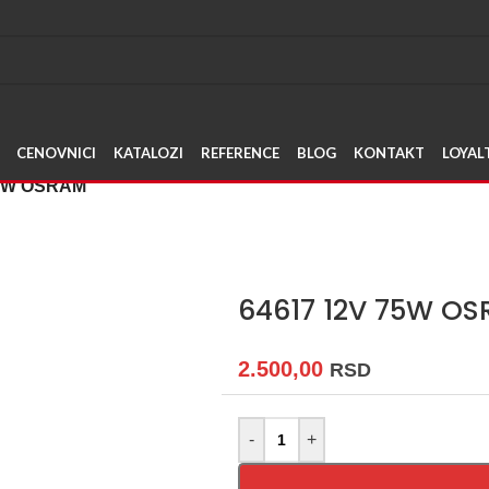
Napravite svoj nalog, sakupl
CENOVNICI
KATALOZI
REFERENCE
BLOG
KONTAKT
LOYAL
75W OSRAM
64617 12V 75W O
2.500,00
RSD
-
+