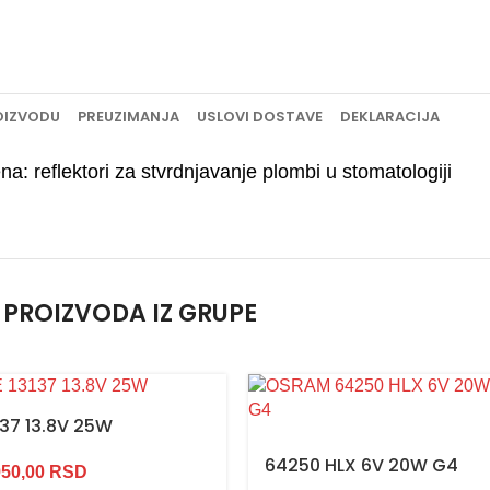
OIZVODU
PREUZIMANJA
USLOVI DOSTAVE
DEKLARACIJA
na: reflektori za stvrdnjavanje plombi u stomatologiji
 PROIZVODA IZ GRUPE
137 13.8V 25W
64250 HLX 6V 20W G4
950,00
RSD