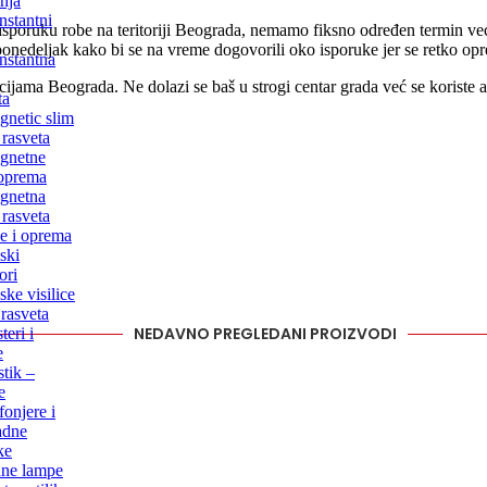
nja
stantni
sporuku robe na teritoriji Beograda, nemamo fiksno određen termin već 
 ponedeljak kako bi se na vreme dogovorili oko isporuke jer se retko o
nstantna
ijama Beograda. Ne dolazi se baš u strogi centar grada već se koriste
ta
netic slim
 rasveta
gnetne
 oprema
gnetna
 rasveta
e i oprema
ski
ori
ske visilice
rasveta
NEDAVNO PREGLEDANI PROIZVODI
teri i
e
tik –
e
fonjere i
adne
ke
dne lampe