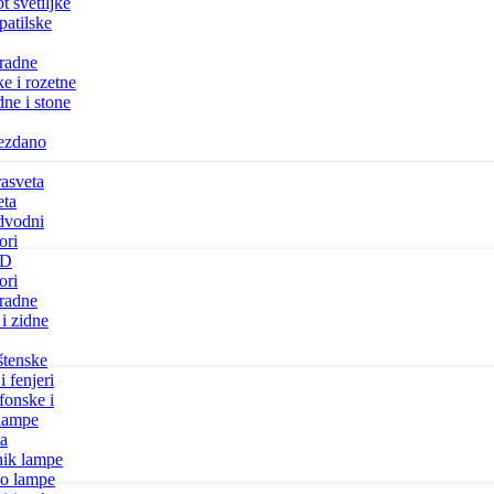
t svetiljke
atilske
radne
ke i rozetne
ne i stone
ezdano
rasveta
eta
dvodni
ori
ED
ori
radne
i zidne
štenske
i fenjeri
fonske i
 lampe
ta
nik lampe
uo lampe