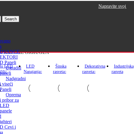
Napravite svoj nalog, sakupl
Search
ovano
a
EDVANCE
NI KRISTAL OKRUGLA
EKTORI
D Paneli
lu LED
LED
Šinska
Dekorativna
Industrijska
Ugradni
fili
Napajanja
rasveta
rasveta
rasveta
paneli
Nadgradni
i viseći
Paneli
Oprema
i pribor za
LED
panele
d
ghteri
D Cevi i
ma