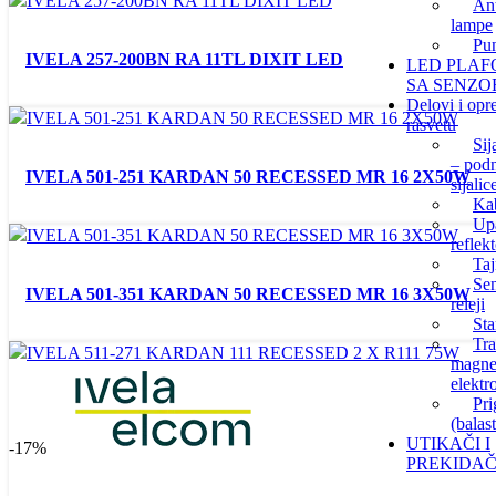
Ant
lampe
Pun
IVELA 257-200BN RA 11TL DIXIT LED
LED PLAF
SA SENZ
Delovi i opr
rasvetu
Sij
– podn
IVELA 501-251 KARDAN 50 RECESSED MR 16 2X50W
sijalic
Ka
Upa
reflek
Taj
Sen
IVELA 501-351 KARDAN 50 RECESSED MR 16 3X50W
releji
Sta
Tra
magnet
elektr
Pri
(balast
UTIKAČI I
-17%
PREKIDAČ