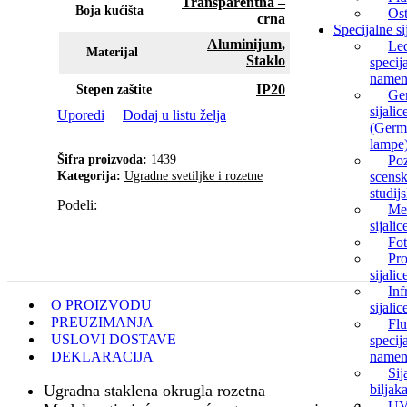
Transparentna –
Boja kućišta
Ost
crna
Specijalne si
Aluminijum
,
Le
Materijal
Staklo
specij
namen
IP20
Stepen zaštite
Ge
sijalic
Uporedi
Dodaj u listu želja
(Germ
lampe
Šifra proizvoda:
1439
Poz
Kategorija:
Ugradne svetiljke i rozetne
scensk
studijs
Podeli:
Me
sijalic
Fot
Pro
sijalic
Inf
O PROIZVODU
sijalic
PREUZIMANJA
Flu
USLOVI DOSTAVE
specij
DEKLARACIJA
namen
Sij
Ugradna staklena okrugla rozetna
biljak
UV 