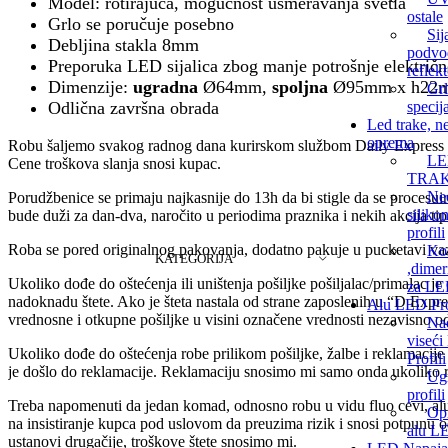
Model: rotirajuća, mogućnost usmeravanja svetla
ostale
Grlo se poručuje posebno
Sij
Debljina stakla 8mm
podvo
Preporuka LED sijalica zbog manje potrošnje električne
reflek
Dimenzije:
ugradna
Ø64mm,
spoljna
Ø95mm x h22
Grl
Odlična završna obrada
specija
Led trake, ne
oprema
Robu šaljemo svakog radnog dana kurirskom službom Daily Express s
L
Cene troškova slanja snosi kupac.
TRA
Neo
Porudžbenice se primaju najkasnije do 13h da bi stigle da se procesuiraj
siliko
bude duži za dan-dva, naročito u periodima praznika i nekih akcija tip
profili
Roba se pored originalnog pakovanja, dodatno pakuje u pucketavi vaz
Kon
KATEGORIJA
,dimer
Ukoliko dođe do oštećenja ili uništenja pošiljke pošiljalac/primalac j
za LE
nadoknadu štete. Ako je šteta nastala od strane zaposlenih u “D Exp
Alu LED Pro
vrednosne i otkupne pošiljke u visini označene vrednosti nezavisno od
Nad
viseć
Ukoliko dođe do oštećenja robe prilikom pošiljke, žalbe i reklamacije 
Profili
je došlo do reklamacije. Reklamaciju snosimo mi samo onda ukoliko ro
Ug
profili
Treba napomenuti da jedan komad, odnosno robu u vidu fluo cevi, alu pr
Op
na insistiranje kupca pod uslovom da preuzima rizik i snosi potpunu 
alu LE
ustanovi drugačije, troškove štete snosimo mi.