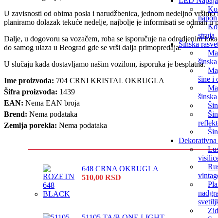
LED Napaja
Kon
U zavisnosti od obima posla i narudžbenica, jednom nedeljno vršimo i
napon
planiramo dolazak tekuće nedelje, najbolje je informisati se odmah u
Ko
struja
Dalje, u dogovoru sa vozačem, roba se isporučuje na odredjenim lokac
Šinska rasve
do samog ulaza u Beograd gde se vrši dalja primopredaja.
Mag
šinska
U slučaju kada dostavljamo našim vozilom, isporuka je besplatna.
Ma
šine i
Ime proizvoda:
704 CRNI KRISTAL OKRUGLA
Ma
Šifra proizvoda:
1439
šinska
EAN:
Nema EAN broja
Šin
Brend:
Nema podataka
Šin
reflekt
Zemlja porekla:
Nema podataka
Šin
Dekorativna 
Lus
visilic
Rus
648 CRNA OKRUGLA
vintag
510,00
RSD
Pla
nadgr
svetilj
Zi
51105 TA/B ONE LIGHT