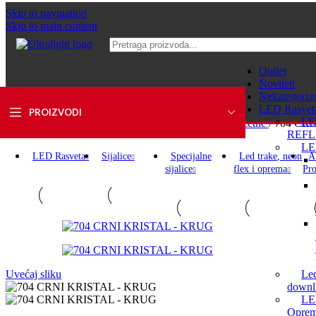
Skip to navigation
Skip to main content
Outlet
Noviteti
Nekategoriz
LED Rasvet
PROIZVODI
L
Početna
/
Dekorativna rasveta
/
Ugradne svetiljke i rozetne
/
704 CR
REFL
LE
LED Rasveta
Sijalice
Specijalne
Led trake, neon
A
sijalice
flex i oprema
Pro
Le
Uvećaj sliku
downli
LE
Opre