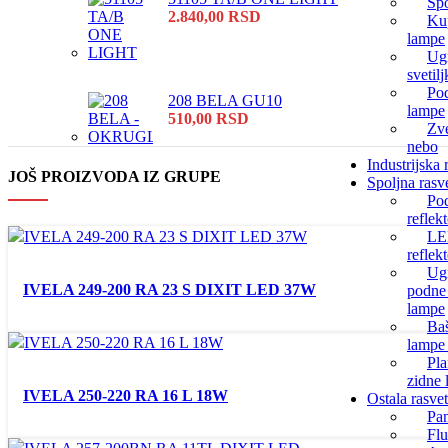
Spo
2.840,00
RSD
Kup
lampe
Ug
svetilj
Pod
208 BELA GU10
lampe
510,00
RSD
Zv
nebo
Industrijska 
JOŠ PROIZVODA IZ GRUPE
Spoljna rasv
Po
reflekt
L
reflekt
Ug
IVELA 249-200 RA 23 S DIXIT LED 37W
podne 
lampe
Ba
lampe 
Pla
zidne
IVELA 250-220 RA 16 L 18W
Ostala rasve
Pa
Fl