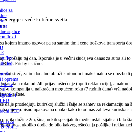
alice za
dne
 energije i veće količine svetla
tore
mm
a za
lne sijalice
on flex i
a kojom imamo ugovor pa su samim tim i cene troškova transporta do
ED
KE
n flex i
u i pošalju taj dan. Isporuka je u većini slučajeva danas za sutra ali to
nski led
a Black Friday i slično.
dušni streč, zatim dodatno obloži kartonom i maksimalno se obezbedi p
trole
i i oprema
e dužan da u roku od 24h prijavi oštećenje (uputi reklamaciju), a nakon 
D trake
ress”-u kompanija u najkraćem mogućem roku (7 radnih dana) vrši nadok
fili
 uzroka štete.
gradni i
i LED
se dalje prosledjuju kurirskoj službi i šalje se zahtev za reklamaciju na
ba nije propisno upakovana onako kako to od nas zahteva kurirska sluzb
radni LED
ofila dužine 2m, šina, nekih specijalnih medicinskih sijalica i bilo šta
rema za
odgovornost ukoliko dodje do bilo kakvog oštećenja pošiljke i reklamac
D Profile