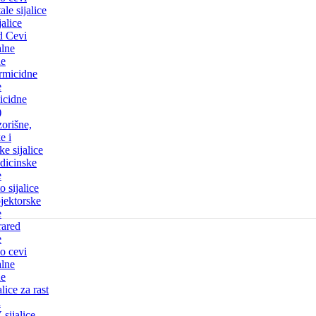
ale sijalice
jalice
d Cevi
alne
e
rmicidne
e
icidne
)
orišne,
e i
ke sijalice
dicinske
e
o sijalice
jektorske
e
rared
e
o cevi
alne
e
alice za rast
a
sijalice-