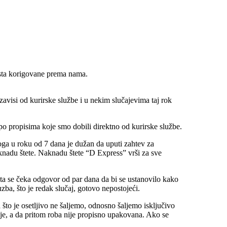
sta korigovane prema nama.
 zavisi od kurirske službe i u nekim slučajevima taj rok
o propisima koje smo dobili direktno od kurirske službe.
toga u roku od 7 dana je dužan da uputi zahtev za
nadu štete. Naknadu štete “D Express” vrši za sve
 šta se čeka odgovor od par dana da bi se ustanovilo kako
a, što je redak slučaj, gotovo nepostojeći.
 što je osetljivo ne šaljemo, odnosno šaljemo isključivo
ije, a da pritom roba nije propisno upakovana. Ako se