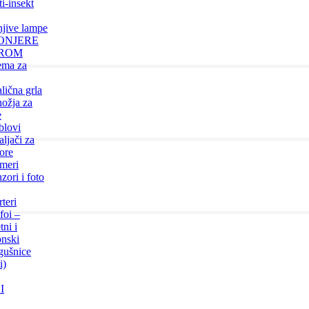
i-insekt
jive lampe
ONJERE
OROM
ema za
alična grla
ožja za
e
blovi
ljači za
tore
meri
zori i foto
rteri
foi –
ni i
onski
gušnice
i)
I