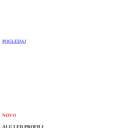
Najveći izbor
LED SIJALICA
u regionu
POGLEDAJ
NOVO
ALU LED PROFILI