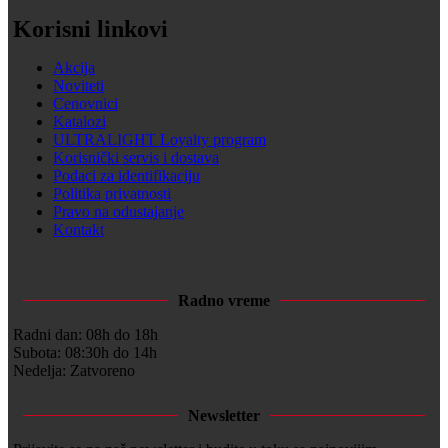
Korisni linkovi
Akcija
Noviteti
Cenovnici
Katalozi
ULTRALIGHT Loyalty program
Korisnički servis i dostava
Podaci za identifikaciju
Politika privatnosti
Pravo na odustajanje
Kontakt
Radno vreme
Radni dan: 08h do 18h
Subota: 08:30h do 14h
Nedelja: Zatvoreno
Newsletter