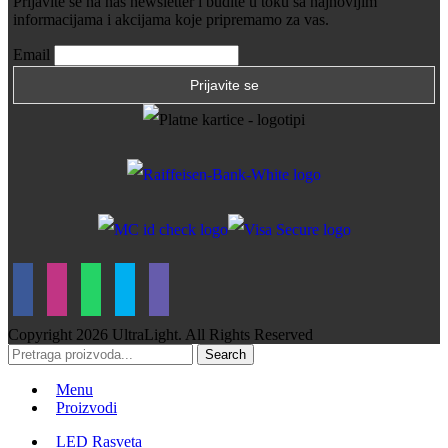
Prijavite se na naš newsletter i budite u toku sa najnovijim
informacijama i akcijama koje pripremamo za vas.
Email
Copyright
2026 UltraLight. All Rights Reserved
Search
Menu
Proizvodi
LED Rasveta