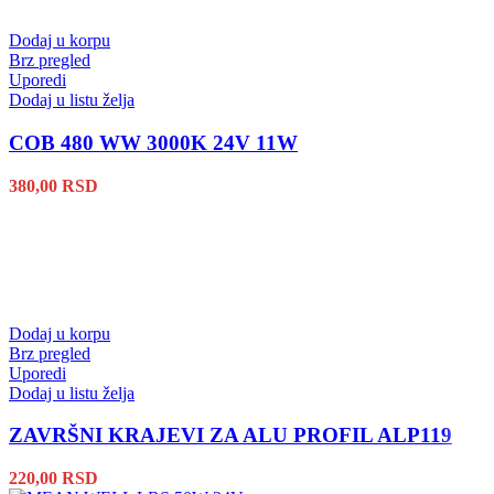
Dodaj u korpu
Brz pregled
Uporedi
Dodaj u listu želja
COB 480 WW 3000K 24V 11W
380,00
RSD
Dodaj u korpu
Brz pregled
Uporedi
Dodaj u listu želja
ZAVRŠNI KRAJEVI ZA ALU PROFIL ALP119
220,00
RSD