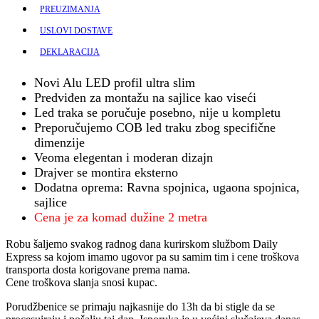
PREUZIMANJA
USLOVI DOSTAVE
DEKLARACIJA
Novi Alu LED profil ultra slim
Predviđen za montažu na sajlice kao viseći
Led traka se poručuje posebno, nije u kompletu
Preporučujemo COB led traku zbog specifične
dimenzije
Veoma elegentan i moderan dizajn
Drajver se montira eksterno
Dodatna oprema: Ravna spojnica, ugaona spojnica,
sajlice
Cena je za komad dužine 2 metra
Robu šaljemo svakog radnog dana kurirskom službom Daily
Express sa kojom imamo ugovor pa su samim tim i cene troškova
transporta dosta korigovane prema nama.
Cene troškova slanja snosi kupac.
Porudžbenice se primaju najkasnije do 13h da bi stigle da se