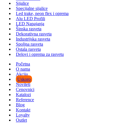
Sijalice
Specijalne sijalice
Led trake, neon flex i oprema
Alu LED Profili
LED Napajanja
Šinska rasveta
Dekorativna rasveta
Industrijska rasveta
Spoljna rasveta
Ostala rasveta
Delovi i oprema za rasvetu
Početna
O nama
Akcija
Uskoro
Noviteti
Cenovnici
Katalozi
Reference
Blog
Kontakt
Loyalty
Outlet