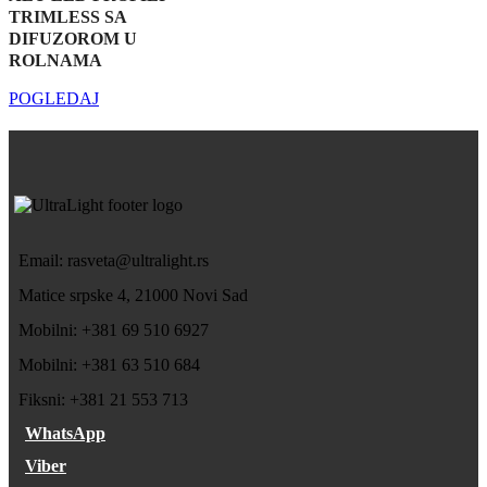
TRIMLESS SA
DIFUZOROM U
ROLNAMA
POGLEDAJ
Email: rasveta@ultralight.rs
Matice srpske 4, 21000 Novi Sad
Mobilni: +381 69 510 6927
Mobilni: +381 63 510 684
Fiksni: +381 21 553 713
WhatsApp
Viber