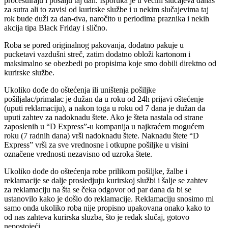
procesuiraju i pošalju taj dan. Isporuka je u većini slučajeva danas
za sutra ali to zavisi od kurirske službe i u nekim slučajevima taj
rok bude duži za dan-dva, naročito u periodima praznika i nekih
akcija tipa Black Friday i slično.
Roba se pored originalnog pakovanja, dodatno pakuje u
pucketavi vazdušni streč, zatim dodatno obloži kartonom i
maksimalno se obezbedi po propisima koje smo dobili direktno od
kurirske službe.
Ukoliko dođe do oštećenja ili uništenja pošiljke
pošiljalac/primalac je dužan da u roku od 24h prijavi oštećenje
(uputi reklamaciju), a nakon toga u roku od 7 dana je dužan da
uputi zahtev za nadoknadu štete. Ako je šteta nastala od strane
zaposlenih u “D Express”-u kompanija u najkraćem mogućem
roku (7 radnih dana) vrši nadoknadu štete. Naknadu štete “D
Express” vrši za sve vrednosne i otkupne pošiljke u visini
označene vrednosti nezavisno od uzroka štete.
Ukoliko dođe do oštećenja robe prilikom pošiljke, žalbe i
reklamacije se dalje prosledjuju kurirskoj službi i šalje se zahtev
za reklamaciju na šta se čeka odgovor od par dana da bi se
ustanovilo kako je došlo do reklamacije. Reklamaciju snosimo mi
samo onda ukoliko roba nije propisno upakovana onako kako to
od nas zahteva kurirska sluzba, što je redak slučaj, gotovo
nepostojeći.