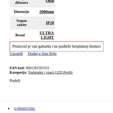
Opal
difuzora
2000mm
Dimenzije
Stepen
IP20
zaštite
ULTRA
Brend
LIGHT
Proizvod je van gabarita i ne podleže besplatnoj dostavi
Uporedi
Dodaj u listu želja
EAN kod:
8601281503333
Kategorija:
Nadgradni i viseći LED Profili
Podeli:
O PROIZVODU