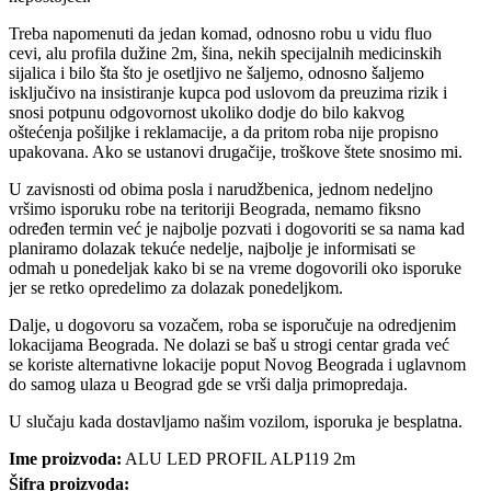
Treba napomenuti da jedan komad, odnosno robu u vidu fluo
cevi, alu profila dužine 2m, šina, nekih specijalnih medicinskih
sijalica i bilo šta što je osetljivo ne šaljemo, odnosno šaljemo
isključivo na insistiranje kupca pod uslovom da preuzima rizik i
snosi potpunu odgovornost ukoliko dodje do bilo kakvog
oštećenja pošiljke i reklamacije, a da pritom roba nije propisno
upakovana. Ako se ustanovi drugačije, troškove štete snosimo mi.
U zavisnosti od obima posla i narudžbenica, jednom nedeljno
vršimo isporuku robe na teritoriji Beograda, nemamo fiksno
određen termin već je najbolje pozvati i dogovoriti se sa nama kad
planiramo dolazak tekuće nedelje, najbolje je informisati se
odmah u ponedeljak kako bi se na vreme dogovorili oko isporuke
jer se retko opredelimo za dolazak ponedeljkom.
Dalje, u dogovoru sa vozačem, roba se isporučuje na odredjenim
lokacijama Beograda. Ne dolazi se baš u strogi centar grada već
se koriste alternativne lokacije poput Novog Beograda i uglavnom
do samog ulaza u Beograd gde se vrši dalja primopredaja.
U slučaju kada dostavljamo našim vozilom, isporuka je besplatna.
Ime proizvoda:
ALU LED PROFIL ALP119 2m
Šifra proizvoda: