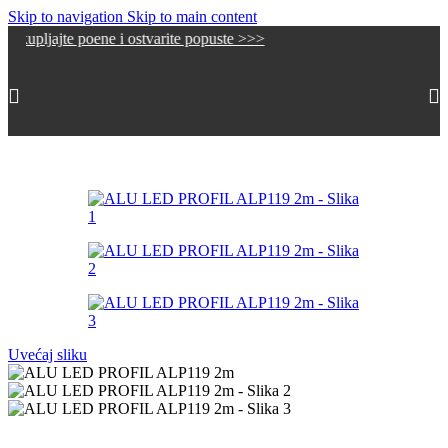
Skip to navigation
Skip to main content
 poene i ostvarite popuste >>>
Početna
/
Alu LED Profili
/
Nadgradni i viseći LED Profili
Uvećaj sliku