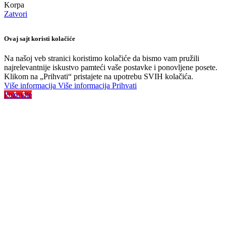
Korpa
Zatvori
Ovaj sajt koristi kolačiće
Na našoj veb stranici koristimo kolačiće da bismo vam pružili
najrelevantnije iskustvo pamteći vaše postavke i ponovljene posete.
Klikom na „Prihvati“ pristajete na upotrebu SVIH kolačića.
Više informacija
Više informacija
Prihvati
Pozovite
Najveći izbor