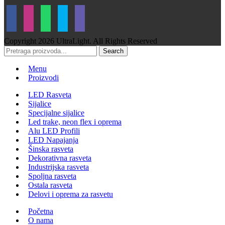
Copyright
2026 UltraLight. All Rights Reserved
Search
Menu
Proizvodi
LED Rasveta
Sijalice
Specijalne sijalice
Led trake, neon flex i oprema
Alu LED Profili
LED Napajanja
Šinska rasveta
Dekorativna rasveta
Industrijska rasveta
Spoljna rasveta
Ostala rasveta
Delovi i oprema za rasvetu
Početna
O nama