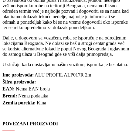
U zavisnosti od obima posla i narudžbenica, jednom nedeljno
vršimo isporuku robe na teritoriji Beograda, nemamo fiksno
određen termin već je najbolje pozvati i dogovoriti se sa nama kad
planiramo dolazak tekuće nedelje, najbolje je informisati se
odmah u ponedeljak kako bi se na vreme dogovorili oko isporuke
jer se retko opredelimo za dolazak ponedeljkom.
Dalje, u dogovoru sa vozačem, roba se isporučuje na odredjenim
lokacijama Beograda. Ne dolazi se baš u strogi centar grada već
se koriste alternativne lokacije poput Novog Beograda i uglavnom
do samog ulaza u Beograd gde se vrši dalja primopredaja.
U slučaju kada dostavljamo našim vozilom, isporuka je besplatna.
Ime proizvoda:
ALU PROFIL ALP017R 2m
Šifra proizvoda:
EAN:
Nema EAN broja
Brend:
Nema podataka
Zemlja porekla:
Kina
POVEZANI PROIZVODI