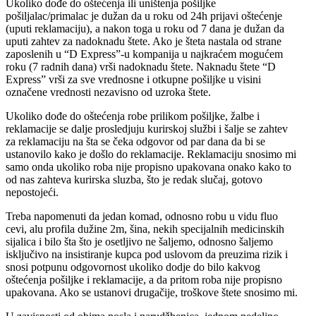
Ukoliko dođe do oštećenja ili uništenja pošiljke
pošiljalac/primalac je dužan da u roku od 24h prijavi oštećenje
(uputi reklamaciju), a nakon toga u roku od 7 dana je dužan da
uputi zahtev za nadoknadu štete. Ako je šteta nastala od strane
zaposlenih u “D Express”-u kompanija u najkraćem mogućem
roku (7 radnih dana) vrši nadoknadu štete. Naknadu štete “D
Express” vrši za sve vrednosne i otkupne pošiljke u visini
označene vrednosti nezavisno od uzroka štete.
Ukoliko dođe do oštećenja robe prilikom pošiljke, žalbe i
reklamacije se dalje prosledjuju kurirskoj službi i šalje se zahtev
za reklamaciju na šta se čeka odgovor od par dana da bi se
ustanovilo kako je došlo do reklamacije. Reklamaciju snosimo mi
samo onda ukoliko roba nije propisno upakovana onako kako to
od nas zahteva kurirska sluzba, što je redak slučaj, gotovo
nepostojeći.
Treba napomenuti da jedan komad, odnosno robu u vidu fluo
cevi, alu profila dužine 2m, šina, nekih specijalnih medicinskih
sijalica i bilo šta što je osetljivo ne šaljemo, odnosno šaljemo
isključivo na insistiranje kupca pod uslovom da preuzima rizik i
snosi potpunu odgovornost ukoliko dodje do bilo kakvog
oštećenja pošiljke i reklamacije, a da pritom roba nije propisno
upakovana. Ako se ustanovi drugačije, troškove štete snosimo mi.