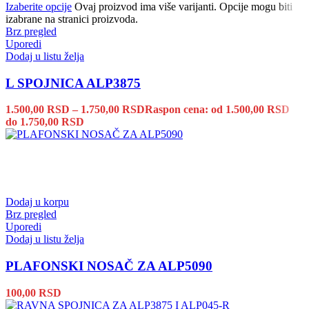
Izaberite opcije
Ovaj proizvod ima više varijanti. Opcije mogu biti
izabrane na stranici proizvoda.
Brz pregled
Uporedi
Dodaj u listu želja
L SPOJNICA ALP3875
1.500,00
RSD
–
1.750,00
RSD
Raspon cena: od 1.500,00 RSD
do 1.750,00 RSD
Dodaj u korpu
Brz pregled
Uporedi
Dodaj u listu želja
PLAFONSKI NOSAČ ZA ALP5090
100,00
RSD