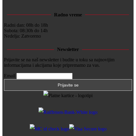
Radno vreme
Radni dan: 08h do 18h
Subota: 08:30h do 14h
Nedelja: Zatvoreno
Newsletter
Prijavite se na naš newsletter i budite u toku sa najnovijim
informacijama i akcijama koje pripremamo za vas.
Email