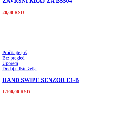
ZAVRŠNI KRAJ ZA BS504
20,00
RSD
Pročitajte još
Brz pregled
Uporedi
Dodaj u listu želja
HAND SWIPE SENZOR E1-B
1.100,00
RSD