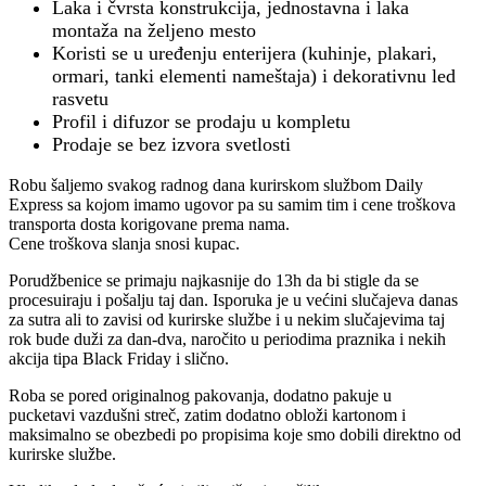
Laka i čvrsta konstrukcija, jednostavna i laka
montaža na željeno mesto
Koristi se u uređenju enterijera (kuhinje, plakari,
ormari, tanki elementi nameštaja) i dekorativnu led
rasvetu
Profil i difuzor se prodaju u kompletu
Prodaje se bez izvora svetlosti
Robu šaljemo svakog radnog dana kurirskom službom Daily
Express sa kojom imamo ugovor pa su samim tim i cene troškova
transporta dosta korigovane prema nama.
Cene troškova slanja snosi kupac.
Porudžbenice se primaju najkasnije do 13h da bi stigle da se
procesuiraju i pošalju taj dan. Isporuka je u većini slučajeva danas
za sutra ali to zavisi od kurirske službe i u nekim slučajevima taj
rok bude duži za dan-dva, naročito u periodima praznika i nekih
akcija tipa Black Friday i slično.
Roba se pored originalnog pakovanja, dodatno pakuje u
pucketavi vazdušni streč, zatim dodatno obloži kartonom i
maksimalno se obezbedi po propisima koje smo dobili direktno od
kurirske službe.