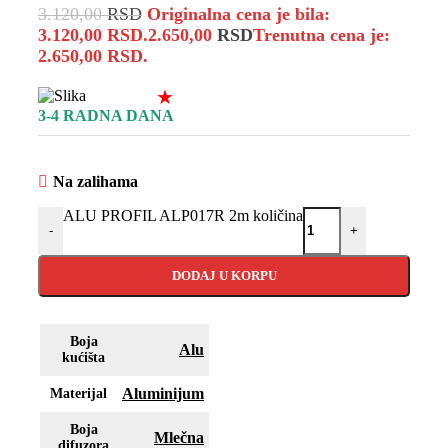
3.120,00
RSD
Originalna cena je bila:
3.120,00 RSD.
2.650,00
RSD
Trenutna cena je:
2.650,00 RSD.
★
3-4 RADNA DANA
Na zalihama
ALU PROFIL ALP017R 2m količina
-
+
DODAJ U KORPU
Boja
Alu
kućišta
Aluminijum
Materijal
Boja
Mlečna
difuzora