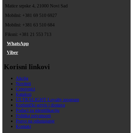
Matice srpske 4, 21000 Novi Sad
Mobilni: +381 69 510 6927
Mobilni: +381 63 510 684
Fiksni: +381 21 553 713
WhatsApp
Viber
Korisni linkovi
Akcija
Noviteti
Cenovnici
Katalozi
ULTRALIGHT Loyalty program
Korisnički servis i dostava
Podaci za identifikaciju
Politika privatnosti
Pravo na odustajanje
Kontakt