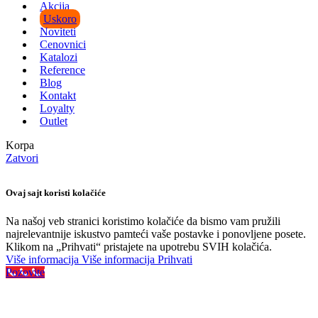
Akcija
Uskoro
Noviteti
Cenovnici
Katalozi
Reference
Blog
Kontakt
Loyalty
Outlet
Korpa
Zatvori
Ovaj sajt koristi kolačiće
Na našoj veb stranici koristimo kolačiće da bismo vam pružili
najrelevantnije iskustvo pamteći vaše postavke i ponovljene posete.
Klikom na „Prihvati“ pristajete na upotrebu SVIH kolačića.
Više informacija
Više informacija
Prihvati
Pozovite
Najveći izbor