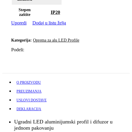
Stepen
IP20
zaštite
Uporedi
Dodaj u listu želja
Kategorija:
Oprema za alu LED Profile
Podeli:
O PROIZVODU
PREUZIMANJA
USLOVI DOSTAVE
DEKLARACIJA
Ugradni LED aluminijumski profil i difuzor u
jednom pakovanju