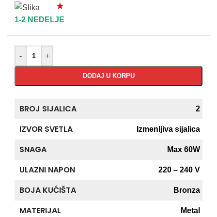
★
1-2 NEDELJE
-
+
DODAJ U KORPU
BROJ SIJALICA
2
IZVOR SVETLA
Izmenljiva sijalica
SNAGA
Max 60W
ULAZNI NAPON
220 – 240 V
BOJA KUĆIŠTA
Bronza
MATERIJAL
Metal