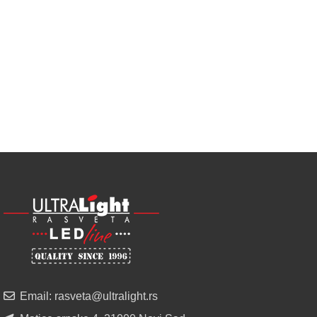
Najveći
izbor
LED
SIJALICA
u
regionu
POGLEDAJ
NOVO
ALU
LED
PROFILI
TRIMLESS
SA
DIFUZOROM
U
ROLNAMA
Email: rasveta@ultralight.rs
POGLEDAJ