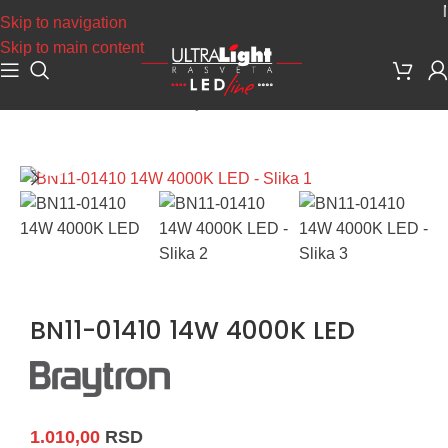
Napr
Skip to navigation
Skip to main content
Početna
/
LED Rasveta
/
Linijska LED rasveta
Uvećaj sliku
BN11-01410 14W 4000K LED
1.010,00
RSD