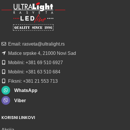
LED
PROFILI
TRIMLESS
SA
DIFUZOROM
U
ROLNAMA
Email: rasveta@ultralight.rs
POGLEDAJ
Matice srpske 4, 21000 Novi Sad
Mobilni: +381 69 510 6927
Mobilni: +381 63 510 684
Fiksni: +381 21 553 713
WhatsApp
Viber
KORISNI LINKOVI
Akcija