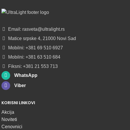
ALU
LED
PROFILI
TRIMLESS
SA
Email: rasveta@ultralight.rs
DIFUZOROM
Matice srpske 4, 21000 Novi Sad
U
ROLNAMA
Mobilni: +381 69 510 6927
Mobilni: +381 63 510 684
POGLEDAJ
Fiksni: +381 21 553 713
WhatsApp
Viber
KORISNI LINKOVI
Akcija
Noviteti
Cenovnici