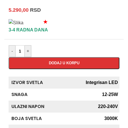
5.290,00
RSD
★
3-4 RADNA DANA
-
+
DODAJ U KORPU
IZVOR SVETLA
Integrisan LED
SNAGA
12-25W
ULAZNI NAPON
220-240V
BOJA SVETLA
3000K