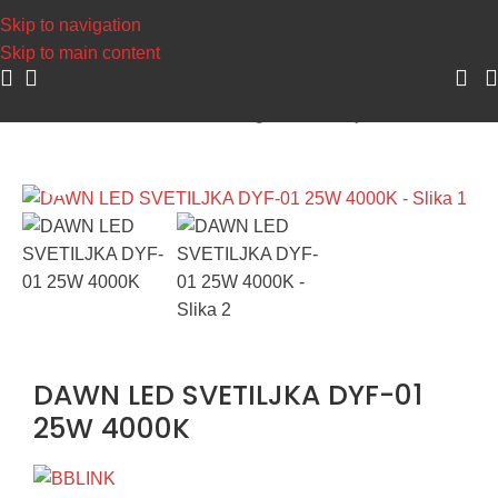
Napravite svoj nalog
Skip to navigation
Skip to main content
Početna
/
Dekorativna rasveta
/
Ugradne svetiljke i rozetne
Uvećaj sliku
DAWN LED SVETILJKA DYF-01
25W 4000K