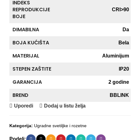
INDEKS
REPRODUKCIJE
CRI>90
BOJE
DIMABILNA
Da
BOJA KUĆIŠTA
Bela
MATERIJAL
Aluminijum
STEPEN ZAŠTITE
IP20
GARANCIJA
2 godine
BREND
BBLINK
Uporedi
Dodaj u listu želja
Kategorija:
Ugradne svetiljke i rozetne
Podeli: