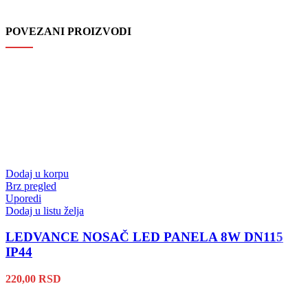
POVEZANI PROIZVODI
Dodaj u korpu
Brz pregled
Uporedi
Dodaj u listu želja
LEDVANCE NOSAČ LED PANELA 8W DN115
IP44
220,00
RSD