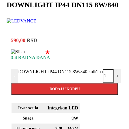
DOWNLIGHT IP44 DN115 8W/840
590,00
RSD
★
3-4 RADNA DANA
DOWNLIGHT IP44 DN115 8W/840 količina
-
+
DODAJ U KORPU
Integrisan LED
Izvor svetla
8W
Snaga
220 – 240 V
Ulazni napon