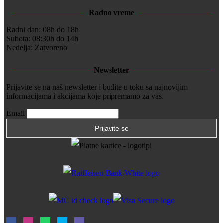
Radno vreme
Radni dan: 08h do 18h
Subota: 08:30h do 14h
Nedelja: Zatvoreno
Newsletter
Prijavite se na naš newsletter i budite u toku sa najnovijim
informacijama i akcijama koje pripremamo za vas.
Email