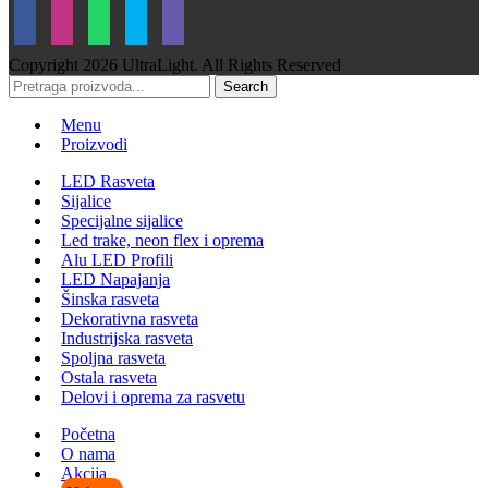
Copyright
2026 UltraLight. All Rights Reserved
Search
Menu
Proizvodi
LED Rasveta
Sijalice
Specijalne sijalice
Led trake, neon flex i oprema
Alu LED Profili
LED Napajanja
Šinska rasveta
Dekorativna rasveta
Industrijska rasveta
Spoljna rasveta
Ostala rasveta
Delovi i oprema za rasvetu
Početna
O nama
Akcija