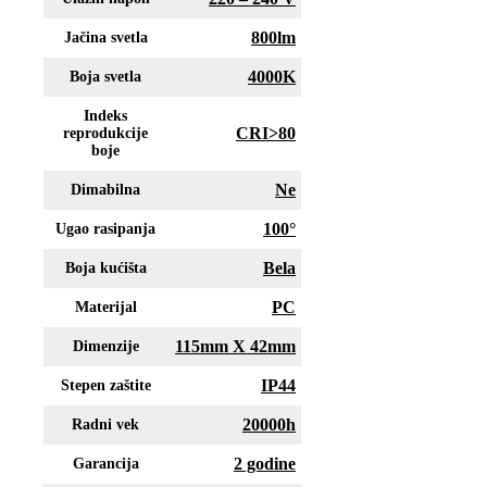
800lm
Jačina svetla
4000K
Boja svetla
Indeks
CRI>80
reprodukcije
boje
Ne
Dimabilna
100°
Ugao rasipanja
Bela
Boja kućišta
PC
Materijal
115mm X 42mm
Dimenzije
IP44
Stepen zaštite
20000h
Radni vek
2 godine
Garancija