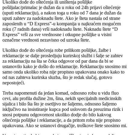
Ukoliko dođe do oštećenja ili uništenja pošiljke
pošiljalac/primalac je dužan da u roku od 24h prijavi oštećenje
(uputi reklamaciju), a nakon toga u roku od 7 dana je dužan da
uputi zahtev za nadoknadu štete. Ako je šteta nastala od strane
zaposlenih u “D Express”-u kompanija u najkraćem mogućem
roku (7 radnih dana) vrši nadoknadu štete. Naknadu štete “D
Express” vrši za sve vrednosne i otkupne pošiljke u visini
označene vrednosti nezavisno od uzroka štete.
Ukoliko dođe do oštećenja robe prilikom pošiljke, žalbe i
reklamacije se dalje prosledjuju kurirskoj službi i šalje se zahtev
za reklamaciju na šta se čeka odgovor od par dana da bi se
ustanovilo kako je došlo do reklamacije. Reklamaciju snosimo mi
samo onda ukoliko roba nije propisno upakovana onako kako to
od nas zahteva kurirska sluzba, što je redak slučaj, gotovo
nepostojeći.
Treba napomenuti da jedan komad, odnosno robu u vidu fluo
cevi, alu profila dužine 2m, šina, nekih specijalnih medicinskih
sijalica i bilo šta što je osetljivo ne šaljemo, odnosno šaljemo
isključivo na insistiranje kupca pod uslovom da preuzima rizik i
snosi potpunu odgovornost ukoliko dodje do bilo kakvog
oštećenja pošiljke i reklamacije, a da pritom roba nije propisno
upakovana. Ako se ustanovi drugačije, troškove štete snosimo mi.