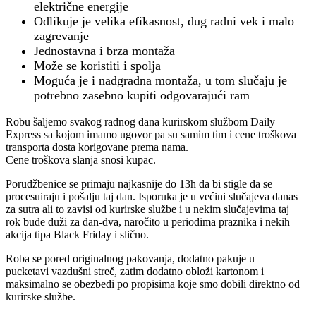
električne energije
Odlikuje je velika efikasnost, dug radni vek i malo
zagrevanje
Jednostavna i brza montaža
Može se koristiti i spolja
Moguća je i nadgradna montaža, u tom slučaju je
potrebno zasebno kupiti odgovarajući ram
Robu šaljemo svakog radnog dana kurirskom službom Daily
Express sa kojom imamo ugovor pa su samim tim i cene troškova
transporta dosta korigovane prema nama.
Cene troškova slanja snosi kupac.
Porudžbenice se primaju najkasnije do 13h da bi stigle da se
procesuiraju i pošalju taj dan. Isporuka je u većini slučajeva danas
za sutra ali to zavisi od kurirske službe i u nekim slučajevima taj
rok bude duži za dan-dva, naročito u periodima praznika i nekih
akcija tipa Black Friday i slično.
Roba se pored originalnog pakovanja, dodatno pakuje u
pucketavi vazdušni streč, zatim dodatno obloži kartonom i
maksimalno se obezbedi po propisima koje smo dobili direktno od
kurirske službe.