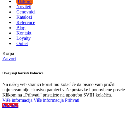
Uskoro
Noviteti
Cenovnici
Katalozi
Reference
Blog
Kontakt
Loyalty
Outlet
Korpa
Zatvori
Ovaj sajt koristi kolačiće
Na našoj veb stranici koristimo kolačiće da bismo vam pružili
najrelevantnije iskustvo pamteći vaše postavke i ponovljene posete.
Klikom na „Prihvati“ pristajete na upotrebu SVIH kolačića.
Više informacija
Više informacija
Prihvati
Pozovite
Najveći izbor