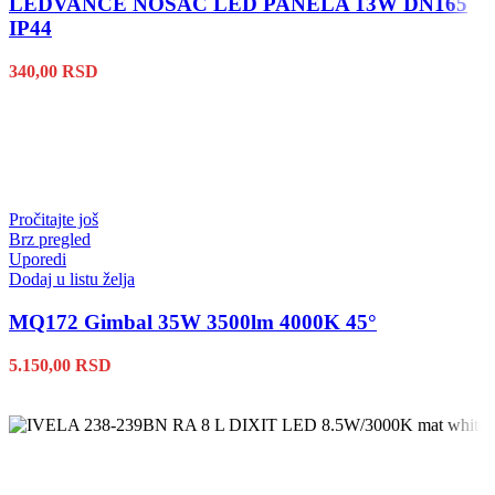
LEDVANCE NOSAČ LED PANELA 13W DN165
IP44
340,00
RSD
Pročitajte još
Brz pregled
Uporedi
Dodaj u listu želja
MQ172 Gimbal 35W 3500lm 4000K 45°
5.150,00
RSD