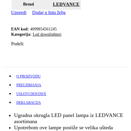
LEDVANCE
Brend
Uporedi
Dodaj u listu želja
EAN kod:
4099854561245
Kategorija:
Led downlighteri
Podeli:
O PROIZVODU
PREUZIMANJA
USLOVI DOSTAVE
DEKLARACIJA
Ugradna okrugla LED panel lampa iz LEDVANCE
asortimana
Upotrebom ove lampe postiže se velika ušteda