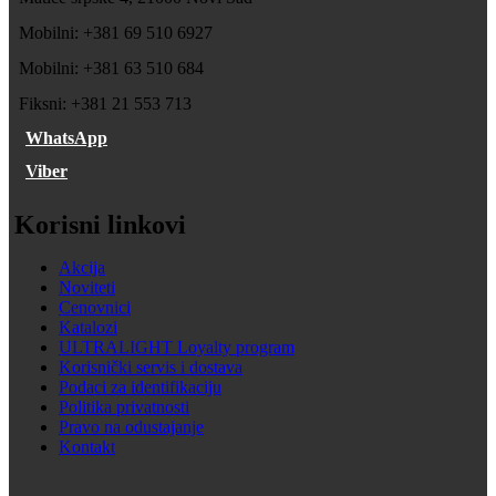
Mobilni: +381 69 510 6927
Mobilni: +381 63 510 684
Fiksni: +381 21 553 713
WhatsApp
Viber
Korisni linkovi
Akcija
Noviteti
Cenovnici
Katalozi
ULTRALIGHT Loyalty program
Korisnički servis i dostava
Podaci za identifikaciju
Politika privatnosti
Pravo na odustajanje
Kontakt