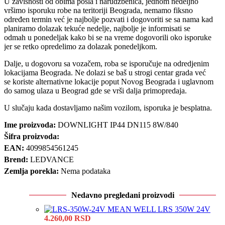
U zavisnosti od obima posla i narudžbenica, jednom nedeljno
vršimo isporuku robe na teritoriji Beograda, nemamo fiksno
određen termin već je najbolje pozvati i dogovoriti se sa nama kad
planiramo dolazak tekuće nedelje, najbolje je informisati se
odmah u ponedeljak kako bi se na vreme dogovorili oko isporuke
jer se retko opredelimo za dolazak ponedeljkom.
Dalje, u dogovoru sa vozačem, roba se isporučuje na odredjenim
lokacijama Beograda. Ne dolazi se baš u strogi centar grada već
se koriste alternativne lokacije poput Novog Beograda i uglavnom
do samog ulaza u Beograd gde se vrši dalja primopredaja.
U slučaju kada dostavljamo našim vozilom, isporuka je besplatna.
Ime proizvoda:
DOWNLIGHT IP44 DN115 8W/840
Šifra proizvoda:
EAN:
4099854561245
Brend:
LEDVANCE
Zemlja porekla:
Nema podataka
Nedavno pregledani proizvodi
MEAN WELL LRS 350W 24V
4.260,00
RSD