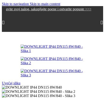
Skip to navigation
Skip to main content
voj nalog, sakupljajte poene i ostvarite popuste >>>
Početna
/
LED Rasveta
/
Led downlighteri
Uvećaj sliku