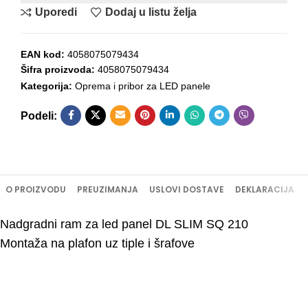
Uporedi
Dodaj u listu želja
EAN kod:
4058075079434
Šifra proizvoda:
4058075079434
Kategorija:
Oprema i pribor za LED panele
Podeli:
O PROIZVODU
PREUZIMANJA
USLOVI DOSTAVE
DEKLARACIJA
Nadgradni ram za led panel DL SLIM SQ 210
Montaža na plafon uz tiple i šrafove