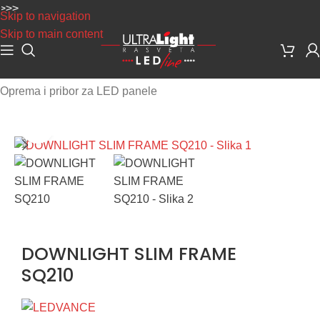
Skip to navigation
Skip to main content
Početna
/
LED Rasveta
/
LED Paneli
/
Oprema i pribor za LED panele
Uvećaj sliku
DOWNLIGHT SLIM FRAME
SQ210