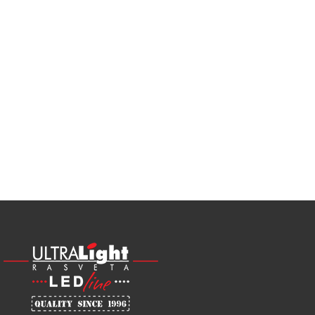
Najveći
izbor
LED
SIJALICA
u
regionu
POGLEDAJ
NOVO
ALU
LED
PROFILI
TRIMLESS
SA
DIFUZOROM