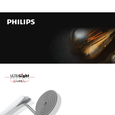
Najveći
izbor
LED
SIJALICA
u
regionu