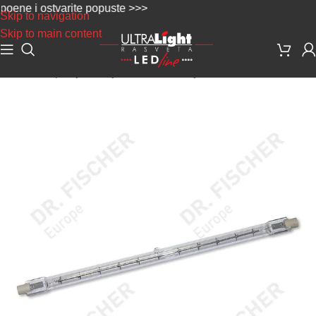
ne i ostvarite popuste >>>
Skip to navigation
Skip to main content
Početna
/
Specijalne sijalice
/
Infrared sijalice