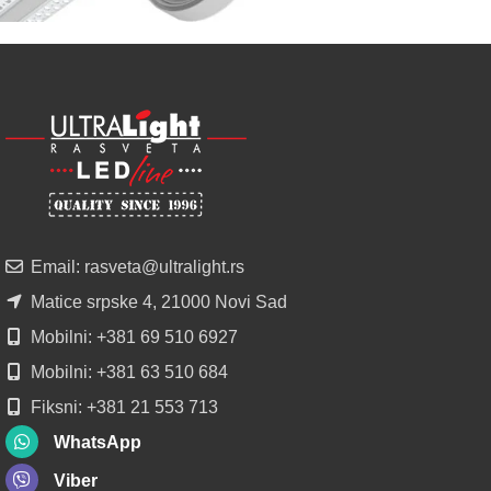
POGLEDAJ
NOVO
ALU
LED
PROFILI
TRIMLESS
SA
DIFUZOROM
U
ROLNAMA
Email: rasveta@ultralight.rs
POGLEDAJ
Matice srpske 4, 21000 Novi Sad
Mobilni: +381 69 510 6927
Mobilni: +381 63 510 684
Fiksni: +381 21 553 713
WhatsApp
Viber