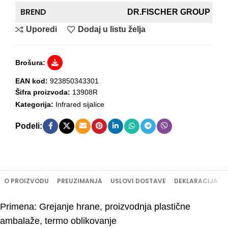
BREND
DR.FISCHER GROUP
Uporedi
Dodaj u listu želja
Brošura:
EAN kod:
923850343301
Šifra proizvoda:
13908R
Kategorija:
Infrared sijalice
Podeli:
O PROIZVODU
PREUZIMANJA
USLOVI DOSTAVE
DEKLARACIJA
Primena: Grejanje hrane, proizvodnja plastične
ambalaže, termo oblikovanje