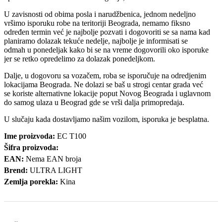
U zavisnosti od obima posla i narudžbenica, jednom nedeljno
vršimo isporuku robe na teritoriji Beograda, nemamo fiksno
određen termin već je najbolje pozvati i dogovoriti se sa nama kad
planiramo dolazak tekuće nedelje, najbolje je informisati se
odmah u ponedeljak kako bi se na vreme dogovorili oko isporuke
jer se retko opredelimo za dolazak ponedeljkom.
Dalje, u dogovoru sa vozačem, roba se isporučuje na odredjenim
lokacijama Beograda. Ne dolazi se baš u strogi centar grada već
se koriste alternativne lokacije poput Novog Beograda i uglavnom
do samog ulaza u Beograd gde se vrši dalja primopredaja.
U slučaju kada dostavljamo našim vozilom, isporuka je besplatna.
Ime proizvoda:
EC T100
Šifra proizvoda:
EAN:
Nema EAN broja
Brend:
ULTRA LIGHT
Zemlja porekla:
Kina