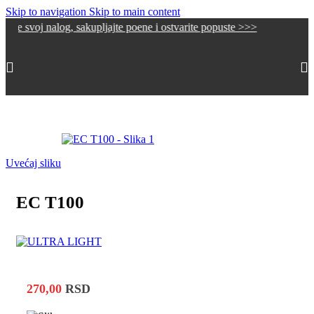
Skip to navigation
Skip to main content
voj nalog, sakupljajte poene i ostvarite popuste >>>
Početna
/
Alu LED Profili
/
Oprema za alu LED Profile
Uvećaj sliku
EC T100
270,00
RSD