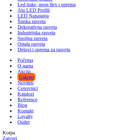
Led trake, neon flex i oprema
Alu LED Profili
LED Napajanja
Šinska rasveta
Dekorativna rasveta
Industrijska rasveta
Spoljna rasveta
Ostala rasveta
Delovi i oprema za rasvetu
Početna
O nama
Akcija
Uskoro
Noviteti
Cenovnici
Katalozi
Reference
Blog
Kontakt
Loyalty
Outlet
Korpa
Zatvori