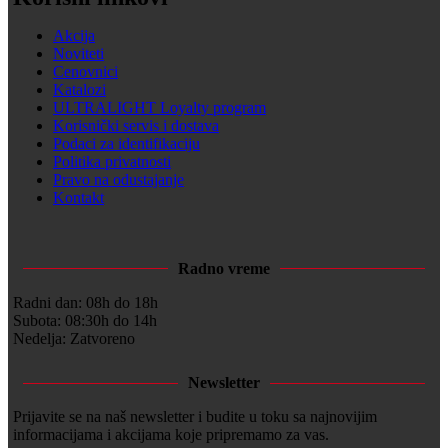
Akcija
Noviteti
Cenovnici
Katalozi
ULTRALIGHT Loyalty program
Korisnički servis i dostava
Podaci za identifikaciju
Politika privatnosti
Pravo na odustajanje
Kontakt
Radno vreme
Radni dan: 08h do 18h
Subota: 08:30h do 14h
Nedelja: Zatvoreno
Newsletter
Prijavite se na naš newsletter i budite u toku sa najnovijim
informacijama i akcijama koje pripremamo za vas.