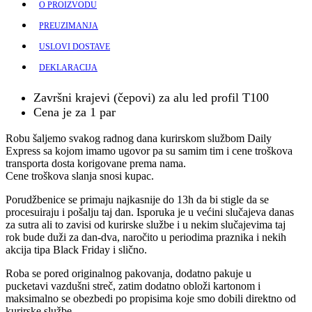
O PROIZVODU
PREUZIMANJA
USLOVI DOSTAVE
DEKLARACIJA
Završni krajevi (čepovi) za alu led profil T100
Cena je za 1 par
Robu šaljemo svakog radnog dana kurirskom službom Daily
Express sa kojom imamo ugovor pa su samim tim i cene troškova
transporta dosta korigovane prema nama.
Cene troškova slanja snosi kupac.
Porudžbenice se primaju najkasnije do 13h da bi stigle da se
procesuiraju i pošalju taj dan. Isporuka je u većini slučajeva danas
za sutra ali to zavisi od kurirske službe i u nekim slučajevima taj
rok bude duži za dan-dva, naročito u periodima praznika i nekih
akcija tipa Black Friday i slično.
Roba se pored originalnog pakovanja, dodatno pakuje u
pucketavi vazdušni streč, zatim dodatno obloži kartonom i
maksimalno se obezbedi po propisima koje smo dobili direktno od
kurirske službe.