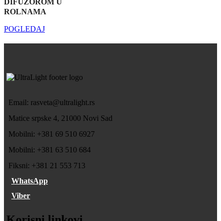
DIFUZOROM U
ROLNAMA
POGLEDAJ
Email: rasveta@ultralight.rs
Matice srpske 4, 21000 Novi Sad
Mobilni: +381 69 510 6927
Mobilni: +381 63 510 684
Fiksni: +381 21 553 713
WhatsApp
Viber
Korisni linkovi