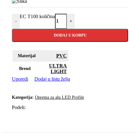
EC T100 količina
-
+
DODAJ U KORPU
PVC
Materijal
ULTRA
Brend
LIGHT
Uporedi
Dodaj u listu želja
Kategorija:
Oprema za alu LED Profile
Podeli: