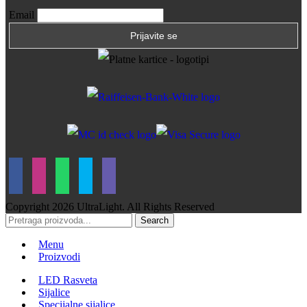
Email
Copyright
2026 UltraLight. All Rights Reserved
Search
Menu
Proizvodi
LED Rasveta
Sijalice
Specijalne sijalice