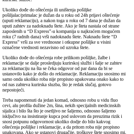
Ukoliko dođe do oštećenja ili uništenja pošiljke
pošiljalac/primalac je dužan da u roku od 24h prijavi oštećenje
(uputi reklamaciju), a nakon toga u roku od 7 dana je dužan da
uputi zahtev za nadoknadu štete. Ako je šteta nastala od strane
zaposlenih u “D Express”-u kompanija u najkraćem mogućem
roku (7 radnih dana) vrši nadoknadu štete. Naknadu štete “D
Express” vrši za sve vrednosne i otkupne pošiljke u visini
označene vrednosti nezavisno od uzroka štete.
Ukoliko dođe do oštećenja robe prilikom pošiljke, žalbe i
reklamacije se dalje prosledjuju kurirskoj službi i šalje se zahtev
za reklamaciju na šta se čeka odgovor od par dana da bi se
ustanovilo kako je došlo do reklamacije. Reklamaciju snosimo mi
samo onda ukoliko roba nije propisno upakovana onako kako to
od nas zahteva kurirska sluzba, što je redak slučaj, gotovo
nepostojeći.
Treba napomenuti da jedan komad, odnosno robu u vidu fluo
cevi, alu profila dužine 2m, šina, nekih specijalnih medicinskih
sijalica i bilo šta što je osetljivo ne šaljemo, odnosno šaljemo
isključivo na insistiranje kupca pod uslovom da preuzima rizik i
snosi potpunu odgovornost ukoliko dodje do bilo kakvog
oštećenja pošiljke i reklamacije, a da pritom roba nije propisno
upakovana. Ako se ustanovi drugačije, troškove štete snosimo mi.