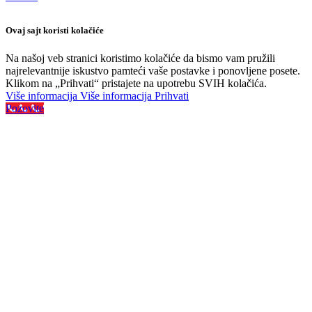
Ovaj sajt koristi kolačiće
Na našoj veb stranici koristimo kolačiće da bismo vam pružili
najrelevantnije iskustvo pamteći vaše postavke i ponovljene posete.
Klikom na „Prihvati“ pristajete na upotrebu SVIH kolačića.
Više informacija
Više informacija
Prihvati
Pozovite
Najveći izbor