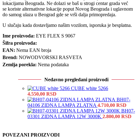
lokacijama Beograda. Ne dolazi se baš u strogi centar grada već
se koriste alternativne lokacije poput Novog Beograda i uglavnom
do samog ulaza u Beograd gde se vrši dalja primopredaja.
U slučaju kada dostavljamo našim vozilom, isporuka je besplatna.
Ime proizvoda:
EYE FLEX S 9067
Šifra proizvoda:
EAN:
Nema EAN broja
Brend:
NOWODVORSKI RASVETA
Zemlja porekla:
Nema podataka
Nedavno pregledani proizvodi
CUBE white 5266
4.550,00
RSD
BH07-
04106 ZIDNA LAMPA ZLATNA
4.710,00
RSD
BH07-
03301 ZIDNA LAMPA 12W 3000K
2.800,00
RSD
POVEZANI PROIZVODI