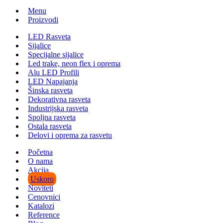
Menu
Proizvodi
LED Rasveta
Sijalice
Specijalne sijalice
Led trake, neon flex i oprema
Alu LED Profili
LED Napajanja
Šinska rasveta
Dekorativna rasveta
Industrijska rasveta
Spoljna rasveta
Ostala rasveta
Delovi i oprema za rasvetu
Početna
O nama
Akcija
Uskoro
Noviteti
Cenovnici
Katalozi
Reference