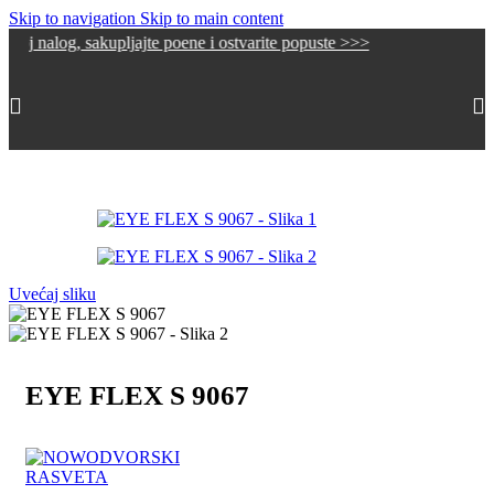
Skip to navigation
Skip to main content
log, sakupljajte poene i ostvarite popuste >>>
Početna
/
Dekorativna rasveta
/
Zidne lampe
Uvećaj sliku
EYE FLEX S 9067