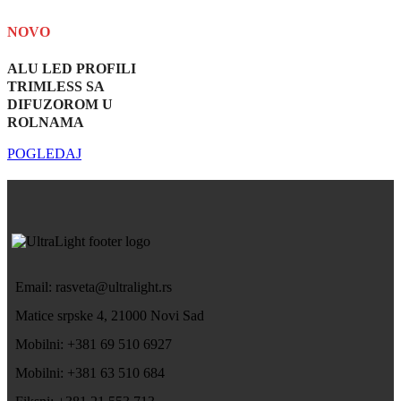
NOVO
ALU LED PROFILI
TRIMLESS SA
DIFUZOROM U
ROLNAMA
POGLEDAJ
Email: rasveta@ultralight.rs
Matice srpske 4, 21000 Novi Sad
Mobilni: +381 69 510 6927
Mobilni: +381 63 510 684