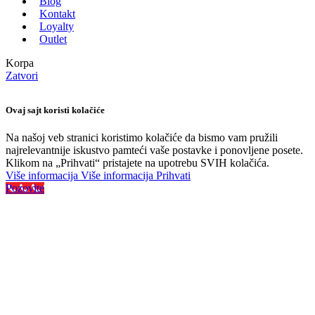
Blog
Kontakt
Loyalty
Outlet
Korpa
Zatvori
Ovaj sajt koristi kolačiće
Na našoj veb stranici koristimo kolačiće da bismo vam pružili
najrelevantnije iskustvo pamteći vaše postavke i ponovljene posete.
Klikom na „Prihvati“ pristajete na upotrebu SVIH kolačića.
Više informacija
Više informacija
Prihvati
Pozovite
Najveći izbor