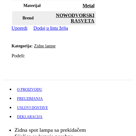
Metal
Materijal
NOWODVORSKI
Brend
RASVETA
Uporedi
Dodaj u listu želja
Kategorija:
Zidne lampe
Podeli:
O PROIZVODU
PREUZIMANJA
USLOVI DOSTAVE
DEKLARACIJA
Zidna spot lampa sa prekidačem