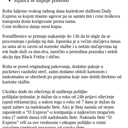
Sijalica se kupuje posebno
Robu šaljemo svakog radnog dana kurirskom službom Daily
Express sa kojom imamo ugovor pa su samim tim i cene troškova
transporta dosta korigovane prema nama.
Cene troškova slanja snosi kupac.
Porudžbenice se primaju najkasnije do 13h da bi stigle da se
procesuiraju i pošalju taj dan. Isporuka je u većini slučajeva danas
za sutra ali to zavisi od kurirske službe i u nekim slučajevima taj
rok bude duži za dan-dva, naročito u periodima praznika i nekih
akcija tipa Black Friday i slično.
Roba se pored originalnog pakovanja, dodatno pakuje u
pucketavi vazdušni streč, zatim dodatno obloži kartonom i
maksimalno se obezbedi po propisima koje smo dobili direktno od
kurirske službe.
Ukoliko dođe do oštećenja ili uništenja pošiljke
pošiljalac/primalac je dužan da u roku od 24h prijavi oštećenje
(uputi reklamaciju), a nakon toga u roku od 7 dana je dužan da
uputi zahtev za nadoknadu štete. Ako je šteta nastala od strane
zaposlenih u “D Express”-u kompanija u najkraćem mogućem
roku (7 radnih dana) vrši nadoknadu štete. Naknadu štete “D
Express” vrši za sve vrednosne i otkupne pošiljke u visini
označene vrednosti nezavisno od uzroka štete.