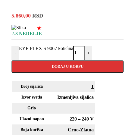
5.860,00
RSD
★
2-3 NEDELJE
EYE FLEX S 9067 količina
-
+
DODAJ U KORPU
1
Broj sijalica
Izmenljiva sijalica
Izvor svetla
Grlo
220 – 240 V
Ulazni napon
Crno-Zlatna
Boja kućišta