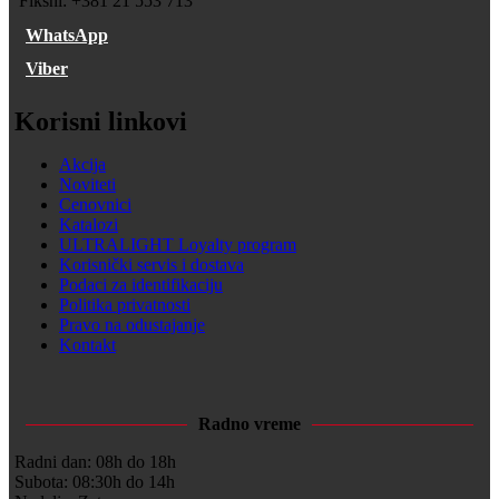
Fiksni: +381 21 553 713
WhatsApp
Viber
Korisni linkovi
Akcija
Noviteti
Cenovnici
Katalozi
ULTRALIGHT Loyalty program
Korisnički servis i dostava
Podaci za identifikaciju
Politika privatnosti
Pravo na odustajanje
Kontakt
Radno vreme
Radni dan: 08h do 18h
Subota: 08:30h do 14h