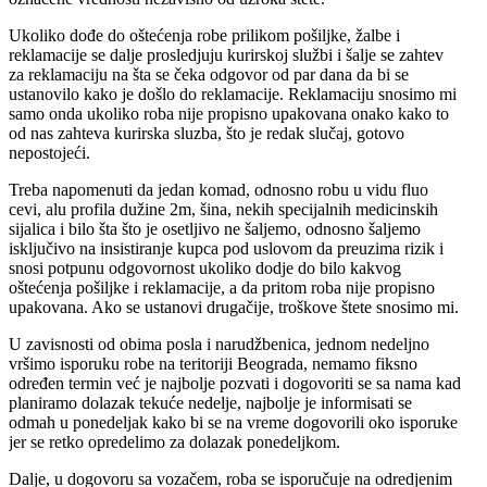
Ukoliko dođe do oštećenja robe prilikom pošiljke, žalbe i
reklamacije se dalje prosledjuju kurirskoj službi i šalje se zahtev
za reklamaciju na šta se čeka odgovor od par dana da bi se
ustanovilo kako je došlo do reklamacije. Reklamaciju snosimo mi
samo onda ukoliko roba nije propisno upakovana onako kako to
od nas zahteva kurirska sluzba, što je redak slučaj, gotovo
nepostojeći.
Treba napomenuti da jedan komad, odnosno robu u vidu fluo
cevi, alu profila dužine 2m, šina, nekih specijalnih medicinskih
sijalica i bilo šta što je osetljivo ne šaljemo, odnosno šaljemo
isključivo na insistiranje kupca pod uslovom da preuzima rizik i
snosi potpunu odgovornost ukoliko dodje do bilo kakvog
oštećenja pošiljke i reklamacije, a da pritom roba nije propisno
upakovana. Ako se ustanovi drugačije, troškove štete snosimo mi.
U zavisnosti od obima posla i narudžbenica, jednom nedeljno
vršimo isporuku robe na teritoriji Beograda, nemamo fiksno
određen termin već je najbolje pozvati i dogovoriti se sa nama kad
planiramo dolazak tekuće nedelje, najbolje je informisati se
odmah u ponedeljak kako bi se na vreme dogovorili oko isporuke
jer se retko opredelimo za dolazak ponedeljkom.
Dalje, u dogovoru sa vozačem, roba se isporučuje na odredjenim