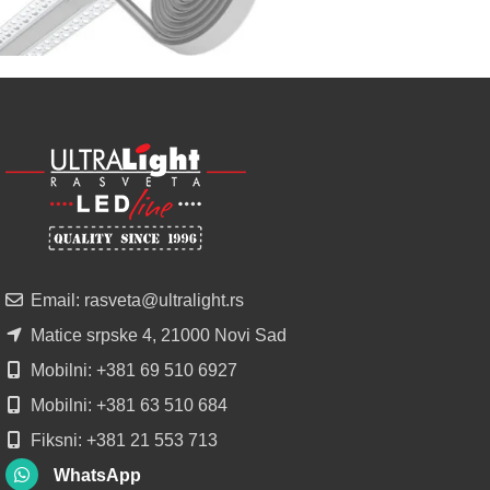
regionu
POGLEDAJ
NOVO
ALU
LED
PROFILI
TRIMLESS
SA
DIFUZOROM
U
ROLNAMA
Email: rasveta@ultralight.rs
POGLEDAJ
Matice srpske 4, 21000 Novi Sad
Mobilni: +381 69 510 6927
Mobilni: +381 63 510 684
Fiksni: +381 21 553 713
WhatsApp