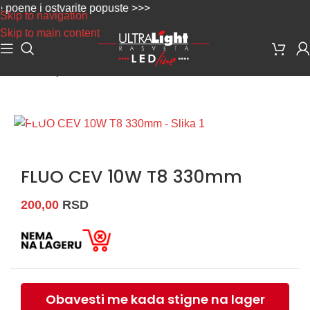
ene i ostvarite popuste >>>
Skip to navigation
Skip to main content
Početna
/
Sijalice
/
Fluo cevi
Uvećaj sliku
FLUO CEV 10W T8 330mm
200,00
RSD
Obavesti me kada stigne na lager