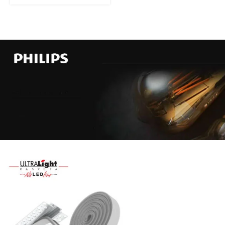
Najveći
izbor
LED
SIJALICA
u