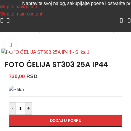
Napravite svoj nalog, sakupljajte poene i ostvarite popu
Skip to navigation
Skip to main content
Početna
/
Delovi i oprema za rasvetu
/
Senzori i foto releji
Uvećaj sliku
FOTO ĆELIJA ST303 25A IP44
730,00
RSD
-
+
DODAJ U KORPU