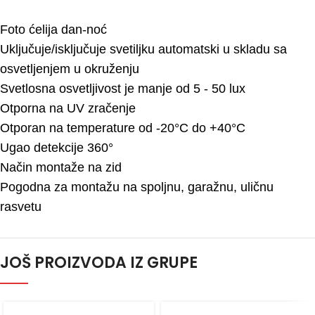
Foto ćelija dan-noć
Uključuje/isključuje svetiljku automatski u skladu sa
osvetljenjem u okruženju
Svetlosna osvetljivost je manje od 5 - 50 lux
Otporna na UV zračenje
Otporan na temperature od -20°C do +40°C
Ugao detekcije 360°
Način montaže na zid
Pogodna za montažu na spoljnu, garažnu, uličnu
rasvetu
JOŠ PROIZVODA IZ GRUPE