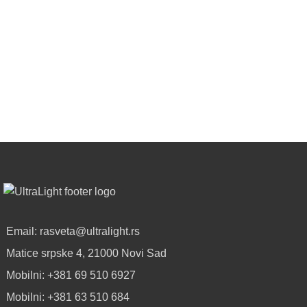
U
Najveći
ROLNAMA
izbor
LED
POGLEDAJ
SIJALICA
u
regionu
POGLEDAJ
NOVO
ALU
LED
PROFILI
TRIMLESS
SA
Email: rasveta@ultralight.rs
DIFUZOROM
Matice srpske 4, 21000 Novi Sad
U
ROLNAMA
Mobilni: +381 69 510 6927
Mobilni: +381 63 510 684
POGLEDAJ