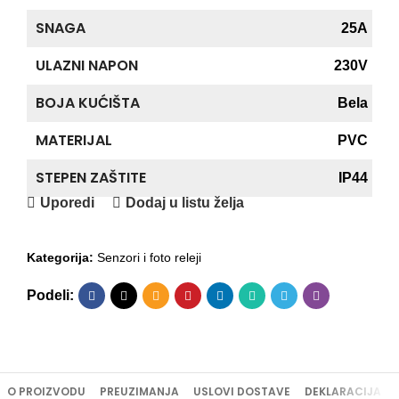
SNAGA
25A
ULAZNI NAPON
230V
BOJA KUĆIŠTA
Bela
MATERIJAL
PVC
STEPEN ZAŠTITE
IP44
Uporedi
Dodaj u listu želja
Kategorija:
Senzori i foto releji
Podeli:
O PROIZVODU
PREUZIMANJA
USLOVI DOSTAVE
DEKLARACIJA