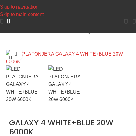
Napravite svoj nalog, sakupljajte poene i
Skip to navigation
Skip to main content
Početna
/
LED Rasveta
/
LED Paneli
/
Nadgradni i viseći Paneli
Uvećaj sliku
GALAXY 4 WHITE+BLUE 20W
6000K