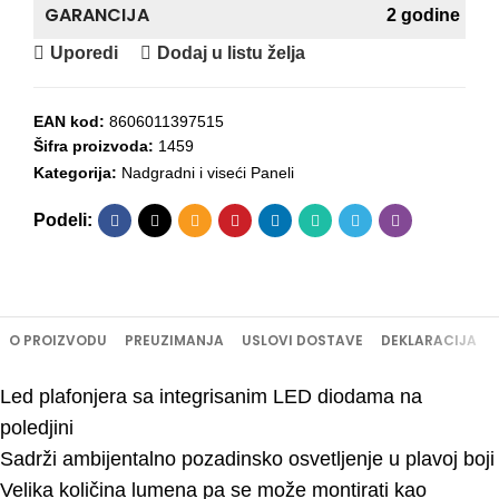
GARANCIJA
2 godine
Uporedi
Dodaj u listu želja
EAN kod:
8606011397515
Šifra proizvoda:
1459
Kategorija:
Nadgradni i viseći Paneli
Podeli:
O PROIZVODU
PREUZIMANJA
USLOVI DOSTAVE
DEKLARACIJA
Led plafonjera sa integrisanim LED diodama na
poledjini
Sadrži ambijentalno pozadinsko osvetljenje u plavoj boji
Velika količina lumena pa se može montirati kao