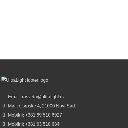
Najveći
izbor
LED
SIJALICA
u
regionu
POGLEDAJ
NOVO
ALU
LED
PROFILI
TRIMLESS
SA
Email: rasveta@ultralight.rs
DIFUZOROM
Matice srpske 4, 21000 Novi Sad
U
ROLNAMA
Mobilni: +381 69 510 6927
Mobilni: +381 63 510 684
POGLEDAJ