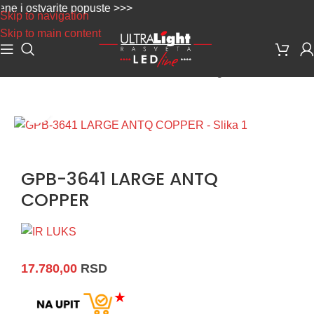
 i ostvarite popuste >>>
Skip to navigation
Skip to main content
Početna
/
Dekorativna rasveta
/
Rustik - vintage
Uvećaj sliku
GPB-3641 LARGE ANTQ
COPPER
17.780,00
RSD
★