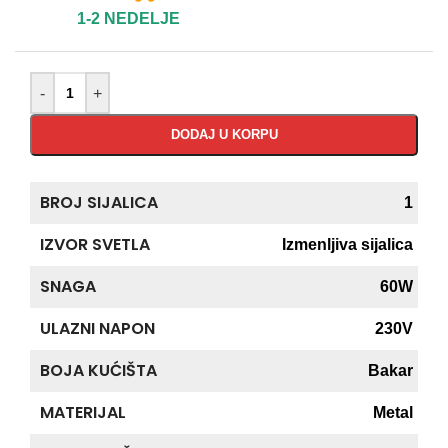
1-2 NEDELJE
-
+
DODAJ U KORPU
BROJ SIJALICA
1
IZVOR SVETLA
Izmenljiva sijalica
SNAGA
60W
ULAZNI NAPON
230V
BOJA KUĆIŠTA
Bakar
MATERIJAL
Metal