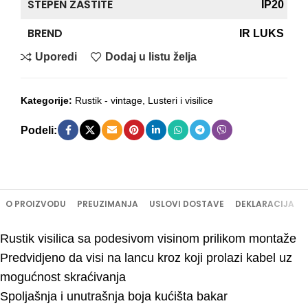
STEPEN ZAŠTITE
IP20
BREND
IR LUKS
Uporedi
Dodaj u listu želja
Kategorije:
Rustik - vintage
,
Lusteri i visilice
Podeli:
O PROIZVODU
PREUZIMANJA
USLOVI DOSTAVE
DEKLARACIJA
Rustik visilica sa podesivom visinom prilikom montaže
Predvidjeno da visi na lancu kroz koji prolazi kabel uz
mogućnost skraćivanja
Spoljašnja i unutrašnja boja kućišta bakar