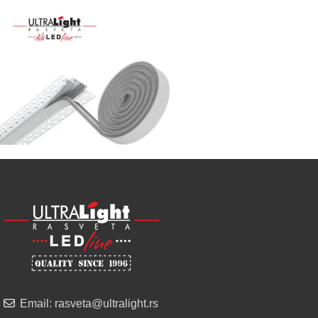
Najveći
izbor
LED
SIJALICA
u
regionu
POGLEDAJ
NOVO
ALU
LED
PROFILI
TRIMLESS
SA
DIFUZOROM
U
ROLNAMA
Email: rasveta@ultralight.rs