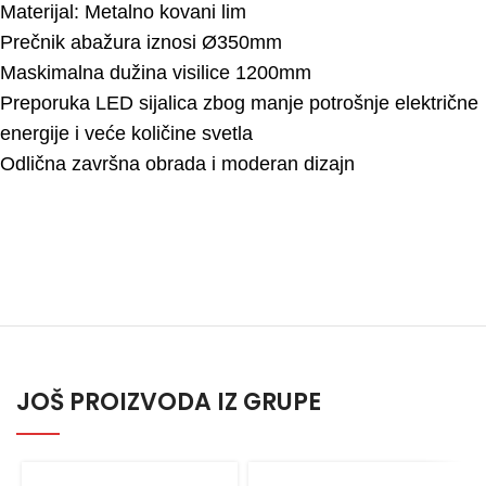
Materijal: Metalno kovani lim
Prečnik abažura iznosi Ø350mm
Maskimalna dužina visilice 1200mm
Preporuka LED sijalica zbog manje potrošnje električne
energije i veće količine svetla
Odlična završna obrada i moderan dizajn
JOŠ PROIZVODA IZ GRUPE