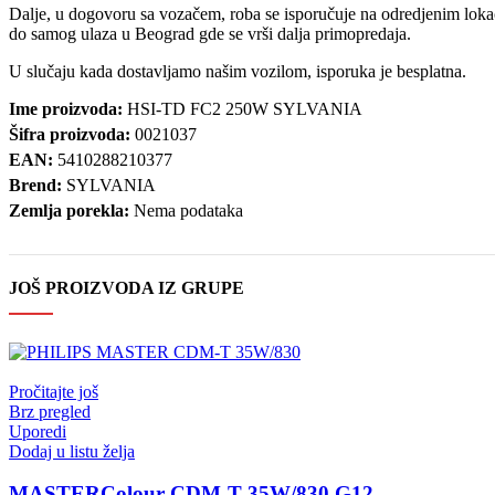
Dalje, u dogovoru sa vozačem, roba se isporučuje na odredjenim lokac
do samog ulaza u Beograd gde se vrši dalja primopredaja.
U slučaju kada dostavljamo našim vozilom, isporuka je besplatna.
Ime proizvoda:
HSI-TD FC2 250W SYLVANIA
Šifra proizvoda:
0021037
EAN:
5410288210377
Brend:
SYLVANIA
Zemlja porekla:
Nema podataka
JOŠ PROIZVODA IZ GRUPE
Pročitajte još
Brz pregled
Uporedi
Dodaj u listu želja
MASTERColour CDM-T 35W/830 G12