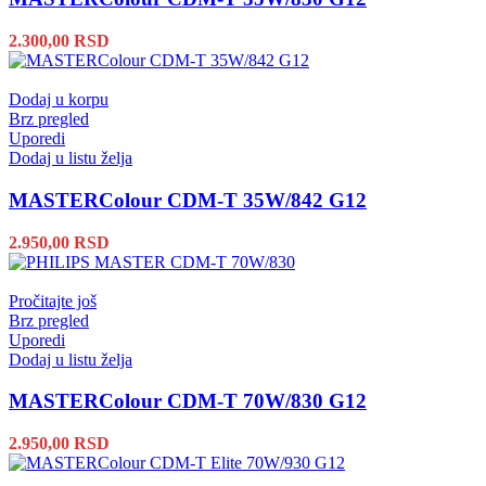
2.300,00
RSD
Dodaj u korpu
Brz pregled
Uporedi
Dodaj u listu želja
MASTERColour CDM-T 35W/842 G12
2.950,00
RSD
Pročitajte još
Brz pregled
Uporedi
Dodaj u listu želja
MASTERColour CDM-T 70W/830 G12
2.950,00
RSD