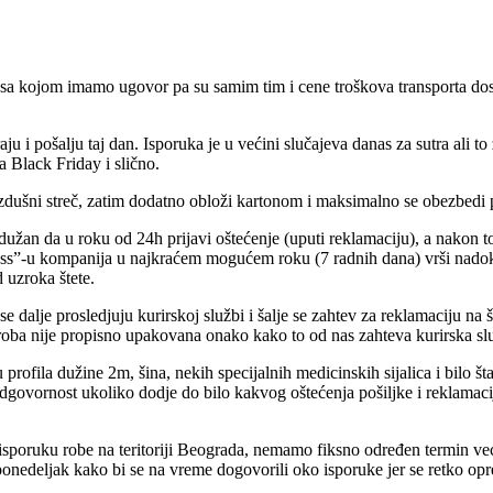
a kojom imamo ugovor pa su samim tim i cene troškova transporta do
u i pošalju taj dan. Isporuka je u većini slučajeva danas za sutra ali to
a Black Friday i slično.
dušni streč, zatim dodatno obloži kartonom i maksimalno se obezbedi p
e dužan da u roku od 24h prijavi oštećenje (uputi reklamaciju), a nakon 
ress”-u kompanija u najkraćem mogućem roku (7 radnih dana) vrši nadok
 uzroka štete.
se dalje prosledjuju kurirskoj službi i šalje se zahtev za reklamaciju na
ba nije propisno upakovana onako kako to od nas zahteva kurirska sluzb
ofila dužine 2m, šina, nekih specijalnih medicinskih sijalica i bilo šta
odgovornost ukoliko dodje do bilo kakvog oštećenja pošiljke i reklamac
sporuku robe na teritoriji Beograda, nemamo fiksno određen termin već 
 ponedeljak kako bi se na vreme dogovorili oko isporuke jer se retko o