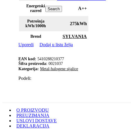
Energetski
A++
Search
razred
Potrošnja
275kWh
kWh/1000h
SYLVANIA
Brend
Uporedi
Dodaj u listu želja
EAN kod:
5410288210377
Šifra proizvoda:
0021037
Kategorija:
Metal-halogene sijalice
Podeli:
O PROIZVODU
PREUZIMANJA
USLOVI DOSTAVE
DEKLARACIJA