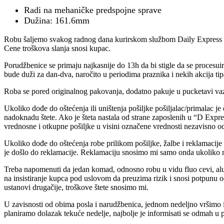
Radi na mehaničke predspojne sprave
Dužina: 161.6mm
Robu šaljemo svakog radnog dana kurirskom službom Daily Express s
Cene troškova slanja snosi kupac.
Porudžbenice se primaju najkasnije do 13h da bi stigle da se procesuiraj
bude duži za dan-dva, naročito u periodima praznika i nekih akcija tip
Roba se pored originalnog pakovanja, dodatno pakuje u pucketavi vaz
Ukoliko dođe do oštećenja ili uništenja pošiljke pošiljalac/primalac j
nadoknadu štete. Ako je šteta nastala od strane zaposlenih u “D Exp
vrednosne i otkupne pošiljke u visini označene vrednosti nezavisno od
Ukoliko dođe do oštećenja robe prilikom pošiljke, žalbe i reklamacije 
je došlo do reklamacije. Reklamaciju snosimo mi samo onda ukoliko ro
Treba napomenuti da jedan komad, odnosno robu u vidu fluo cevi, alu pr
na insistiranje kupca pod uslovom da preuzima rizik i snosi potpunu 
ustanovi drugačije, troškove štete snosimo mi.
U zavisnosti od obima posla i narudžbenica, jednom nedeljno vršimo i
planiramo dolazak tekuće nedelje, najbolje je informisati se odmah u