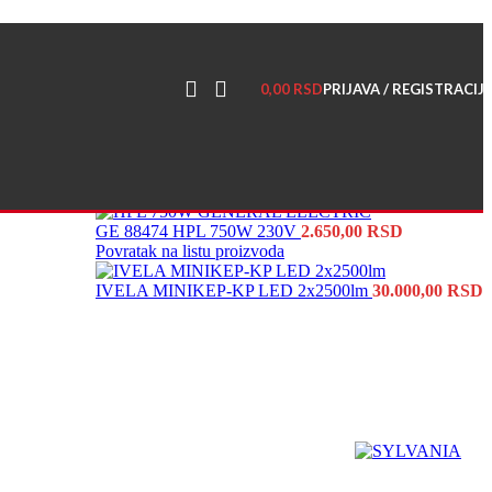
alog, sakupljajte poene i ostvarite popuste >>>
0,00
RSD
PRIJAVA / REGISTRACIJ
GE 88474 HPL 750W 230V
2.650,00
RSD
Povratak na listu proizvoda
IVELA MINIKEP-KP LED 2x2500lm
30.000,00
RSD