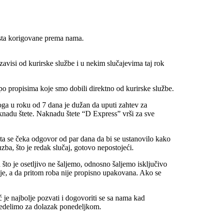
sta korigovane prema nama.
 zavisi od kurirske službe i u nekim slučajevima taj rok
o propisima koje smo dobili direktno od kurirske službe.
toga u roku od 7 dana je dužan da uputi zahtev za
nadu štete. Naknadu štete “D Express” vrši za sve
 šta se čeka odgovor od par dana da bi se ustanovilo kako
a, što je redak slučaj, gotovo nepostojeći.
 što je osetljivo ne šaljemo, odnosno šaljemo isključivo
ije, a da pritom roba nije propisno upakovana. Ako se
je najbolje pozvati i dogovoriti se sa nama kad
predelimo za dolazak ponedeljkom.