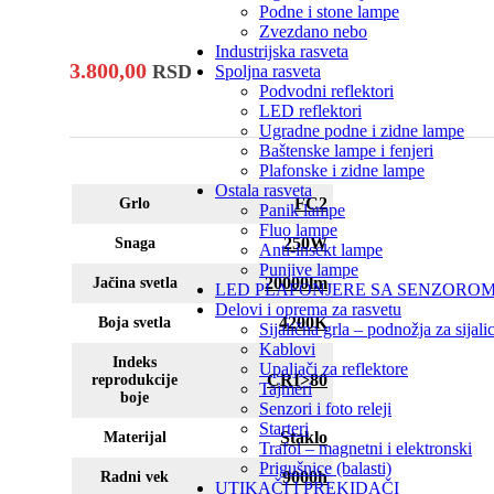
Podne i stone lampe
Zvezdano nebo
Industrijska rasveta
3.800,00
RSD
Spoljna rasveta
Podvodni reflektori
LED reflektori
Ugradne podne i zidne lampe
Baštenske lampe i fenjeri
Plafonske i zidne lampe
Ostala rasveta
FC2
Grlo
Panik lampe
Fluo lampe
250W
Snaga
Anti-insekt lampe
Punjive lampe
20000lm
Jačina svetla
LED PLAFONJERE SA SENZORO
Delovi i oprema za rasvetu
4200K
Boja svetla
Sijalična grla – podnožja za sijali
Kablovi
Indeks
Upaljači za reflektore
CRI>80
reprodukcije
Tajmeri
boje
Senzori i foto releji
Starteri
Staklo
Materijal
Trafoi – magnetni i elektronski
Prigušnice (balasti)
9000h
Radni vek
UTIKAČI I PREKIDAČI