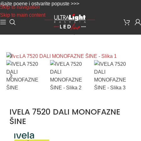
te poene i ostvarite popuste >>>
Skip to navigation
Skip to main content
Početna
/
Šinska rasveta
/
Šine i oprema
Uvećaj sliku
IVELA 7520 DALI MONOFAZNE
ŠINE