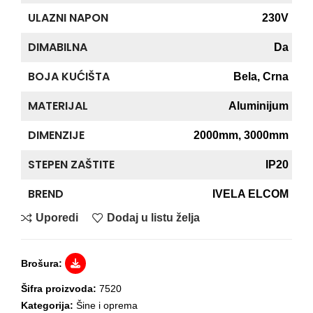
ULAZNI NAPON
230V
DIMABILNA
Da
BOJA KUĆIŠTA
Bela
,
Crna
MATERIJAL
Aluminijum
DIMENZIJE
2000mm
,
3000mm
STEPEN ZAŠTITE
IP20
BREND
IVELA ELCOM
Uporedi
Dodaj u listu želja
Brošura:
Šifra proizvoda:
7520
Kategorija:
Šine i oprema