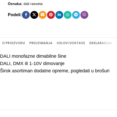
Oznaka:
dali rasveta
Podeli:
O PROIZVODU
PREUZIMANJA
USLOVI DOSTAVE
DEKLARACIJA
DALI monofazne dimabilne šine
DALI, DMX ili 1-10V dimovanje
Širok asortiman dodatne opreme, pogledati u brošuri