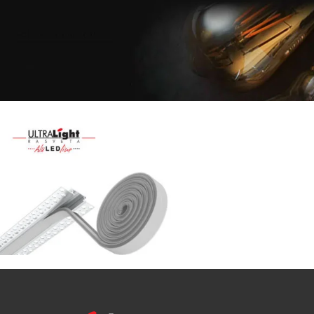
Najveći
izbor
LED
SIJALICA
u
regionu
POGLEDAJ
NOVO
ALU