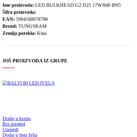
Ime proizvoda:
LED BULKHEAD G2 D25 17W/840 IP65
Šifra proizvoda:
EAN:
5994100078798
Brend:
TUNGSRAM
Zemlja porekla:
Kina
JOŠ PROIZVODA IZ GRUPE
Dodaj u korpu
Brz pregled
Uporedi
Dodaj u listu želja