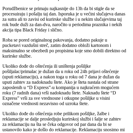
Porudžbenice se primaju najkasnije do 13h da bi stigle da se
procesuiraju i pošalju taj dan. Isporuka je u većini slučajeva danas
za sutra ali to zavisi od kurirske službe i u nekim slučajevima taj
rok bude duži za dan-dva, naročito u periodima praznika i nekih
akcija tipa Black Friday i slično.
Roba se pored originalnog pakovanja, dodatno pakuje u
pucketavi vazdušni streč, zatim dodatno obloži kartonom i
maksimalno se obezbedi po propisima koje smo dobili direktno od
kurirske službe.
Ukoliko dođe do oštećenja ili uništenja pošiljke
pošiljalac/primalac je dužan da u roku od 24h prijavi oštećenje
(uputi reklamaciju), a nakon toga u roku od 7 dana je dužan da
uputi zahtev za nadoknadu štete. Ako je šteta nastala od strane
zaposlenih u “D Express”-u kompanija u najkraćem mogućem
roku (7 radnih dana) vrši nadoknadu štete. Naknadu štete “D
Express” vrši za sve vrednosne i otkupne pošiljke u visini
označene vrednosti nezavisno od uzroka štete.
Ukoliko dođe do oštećenja robe prilikom pošiljke, žalbe i
reklamacije se dalje prosledjuju kurirskoj službi i šalje se zahtev
za reklamaciju na šta se čeka odgovor od par dana da bi se
ustanovilo kako je došlo do reklamacije. Reklamaciju snosimo mi