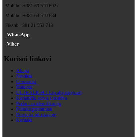
Mobilni: +381 69 510 6927
Mobilni: +381 63 510 684
Fiksni: +381 21 553 713
WhatsApp
Viber
Korisni linkovi
Akcija
Noviteti
Cenovnici
Katalozi
ULTRALIGHT Loyalty program
Korisnički servis i dostava
Podaci za identifikaciju
Politika privatnosti
Pravo na odustajanje
Kontakt