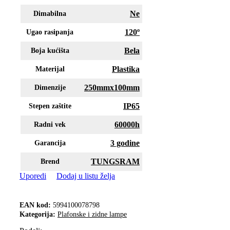
Ne
Dimabilna
120º
Ugao rasipanja
Bela
Boja kućišta
Plastika
Materijal
250mmx100mm
Dimenzije
IP65
Stepen zaštite
60000h
Radni vek
3 godine
Garancija
TUNGSRAM
Brend
Uporedi
Dodaj u listu želja
EAN kod:
5994100078798
Kategorija:
Plafonske i zidne lampe