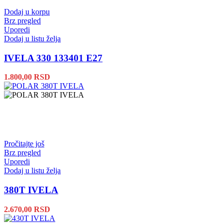
Dodaj u korpu
Brz pregled
Uporedi
Dodaj u listu želja
IVELA 330 133401 E27
1.800,00
RSD
Pročitajte još
Brz pregled
Uporedi
Dodaj u listu želja
380T IVELA
2.670,00
RSD