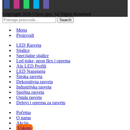
Copyright
2026 UltraLight. All Rights Reserved
Search
Menu
Proizvodi
LED Rasveta
Sijalice
Specijalne sijalice
Led trake, neon flex i oprema
Alu LED Profili
LED Napajanja
Šinska rasveta
Dekorativna rasveta
Industrijska rasveta
Spoljna rasveta
Ostala rasveta
Delovi i oprema za rasvetu
Početna
O nama
Akcija
Uskoro