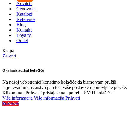
Noviteti
Cenovnici
Katalozi
Reference
Blog
Kontakt
Loyalty
Outlet
Korpa
Zatvori
Ovaj sajt koristi kolačiće
Na našoj veb stranici koristimo kolačiće da bismo vam pružili
najrelevantnije iskustvo pamteći vaše postavke i ponovljene posete.
Klikom na „Prihvati“ pristajete na upotrebu SVIH kolačića.
Više informacija
Više informacija
Prihvati
Pozovite
Najveći izbor