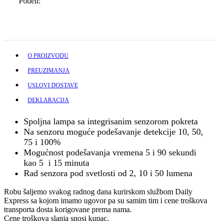
Podeli:
O PROIZVODU
PREUZIMANJA
USLOVI DOSTAVE
DEKLARACIJA
Spoljna lampa sa integrisanim senzorom pokreta
Na senzoru moguće podešavanje detekcije 10, 50,
75 i 100%
Mogućnost podešavanja vremena 5 i 90 sekundi
kao 5 i 15 minuta
Rad senzora pod svetlosti od 2, 10 i 50 lumena
Robu šaljemo svakog radnog dana kurirskom službom Daily
Express sa kojom imamo ugovor pa su samim tim i cene troškova
transporta dosta korigovane prema nama.
Cene troškova slanja snosi kupac.