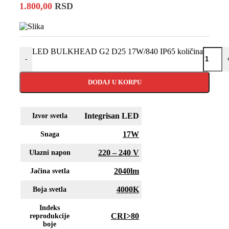
1.800,00
RSD
LED BULKHEAD G2 D25 17W/840 IP65 količina
-
DODAJ U KORPU
Integrisan LED
Izvor svetla
17W
Snaga
220 – 240 V
Ulazni napon
2040lm
Jačina svetla
4000K
Boja svetla
Indeks
CRI>80
reprodukcije
boje