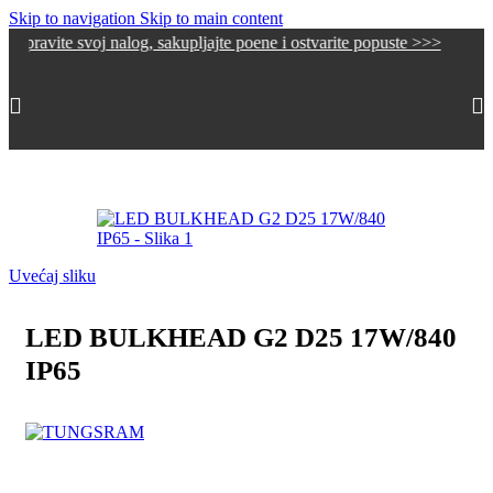
Skip to navigation
Skip to main content
e svoj nalog, sakupljajte poene i ostvarite popuste >>>
Početna
/
Spoljna rasveta
/
Plafonske i zidne lampe
Uvećaj sliku
LED BULKHEAD G2 D25 17W/840
IP65