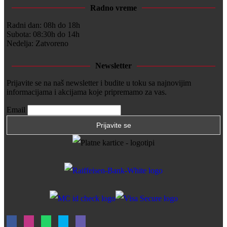
Radno vreme
Radni dan: 08h do 18h
Subota: 08:30h do 14h
Nedelja: Zatvoreno
Newsletter
Prijavite se na naš newsletter i budite u toku sa najnovijim
informacijama i akcijama koje pripremamo za vas.
Email