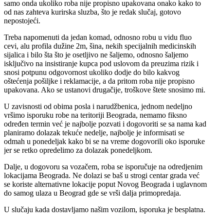
samo onda ukoliko roba nije propisno upakovana onako kako to
od nas zahteva kurirska sluzba, što je redak slučaj, gotovo
nepostojeći.
Treba napomenuti da jedan komad, odnosno robu u vidu fluo
cevi, alu profila dužine 2m, šina, nekih specijalnih medicinskih
sijalica i bilo šta što je osetljivo ne šaljemo, odnosno šaljemo
isključivo na insistiranje kupca pod uslovom da preuzima rizik i
snosi potpunu odgovornost ukoliko dodje do bilo kakvog
oštećenja pošiljke i reklamacije, a da pritom roba nije propisno
upakovana. Ako se ustanovi drugačije, troškove štete snosimo mi.
U zavisnosti od obima posla i narudžbenica, jednom nedeljno
vršimo isporuku robe na teritoriji Beograda, nemamo fiksno
određen termin već je najbolje pozvati i dogovoriti se sa nama kad
planiramo dolazak tekuće nedelje, najbolje je informisati se
odmah u ponedeljak kako bi se na vreme dogovorili oko isporuke
jer se retko opredelimo za dolazak ponedeljkom.
Dalje, u dogovoru sa vozačem, roba se isporučuje na odredjenim
lokacijama Beograda. Ne dolazi se baš u strogi centar grada već
se koriste alternativne lokacije poput Novog Beograda i uglavnom
do samog ulaza u Beograd gde se vrši dalja primopredaja.
U slučaju kada dostavljamo našim vozilom, isporuka je besplatna.