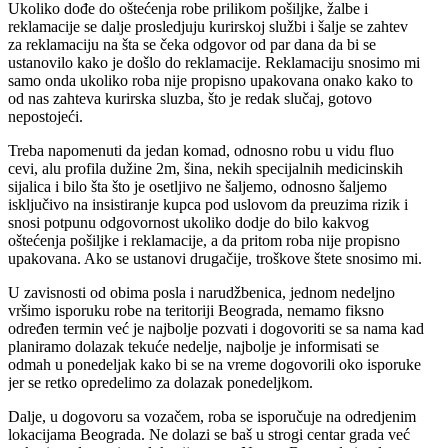
Ukoliko dođe do oštećenja robe prilikom pošiljke, žalbe i
reklamacije se dalje prosledjuju kurirskoj službi i šalje se zahtev
za reklamaciju na šta se čeka odgovor od par dana da bi se
ustanovilo kako je došlo do reklamacije. Reklamaciju snosimo mi
samo onda ukoliko roba nije propisno upakovana onako kako to
od nas zahteva kurirska sluzba, što je redak slučaj, gotovo
nepostojeći.
Treba napomenuti da jedan komad, odnosno robu u vidu fluo
cevi, alu profila dužine 2m, šina, nekih specijalnih medicinskih
sijalica i bilo šta što je osetljivo ne šaljemo, odnosno šaljemo
isključivo na insistiranje kupca pod uslovom da preuzima rizik i
snosi potpunu odgovornost ukoliko dodje do bilo kakvog
oštećenja pošiljke i reklamacije, a da pritom roba nije propisno
upakovana. Ako se ustanovi drugačije, troškove štete snosimo mi.
U zavisnosti od obima posla i narudžbenica, jednom nedeljno
vršimo isporuku robe na teritoriji Beograda, nemamo fiksno
određen termin već je najbolje pozvati i dogovoriti se sa nama kad
planiramo dolazak tekuće nedelje, najbolje je informisati se
odmah u ponedeljak kako bi se na vreme dogovorili oko isporuke
jer se retko opredelimo za dolazak ponedeljkom.
Dalje, u dogovoru sa vozačem, roba se isporučuje na odredjenim
lokacijama Beograda. Ne dolazi se baš u strogi centar grada već