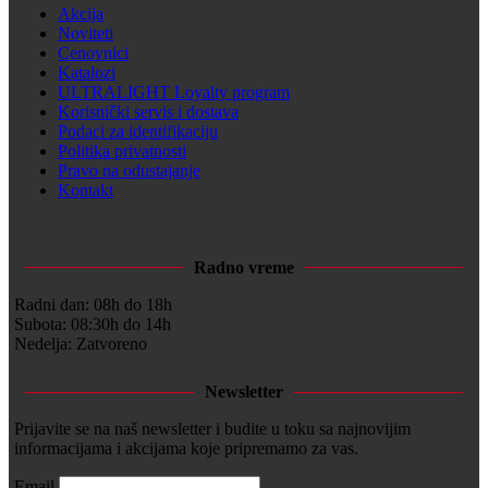
Akcija
Noviteti
Cenovnici
Katalozi
ULTRALIGHT Loyalty program
Korisnički servis i dostava
Podaci za identifikaciju
Politika privatnosti
Pravo na odustajanje
Kontakt
Radno vreme
Radni dan: 08h do 18h
Subota: 08:30h do 14h
Nedelja: Zatvoreno
Newsletter
Prijavite se na naš newsletter i budite u toku sa najnovijim
informacijama i akcijama koje pripremamo za vas.
Email