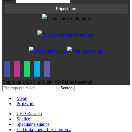
Copyright
2026 UltraLight. All Rights Reserved
Search
Menu
Proizvodi
LED Rasveta
Sijalice
Specijalne sijalice
Led trake, neon flex i oprema