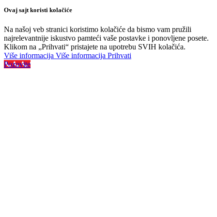
Ovaj sajt koristi kolačiće
Na našoj veb stranici koristimo kolačiće da bismo vam pružili
najrelevantnije iskustvo pamteći vaše postavke i ponovljene posete.
Klikom na „Prihvati“ pristajete na upotrebu SVIH kolačića.
Više informacija
Više informacija
Prihvati
Pozovite
Najveći izbor