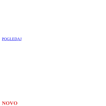
SIJALICA
u regionu
POGLEDAJ
NOVO