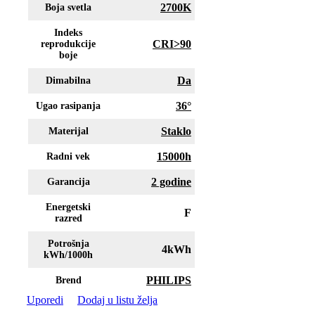
2700K
Boja svetla
Indeks
CRI>90
reprodukcije
boje
Da
Dimabilna
36°
Ugao rasipanja
Staklo
Materijal
15000h
Radni vek
2 godine
Garancija
Energetski
F
razred
Potrošnja
4kWh
kWh/1000h
PHILIPS
Brend
Uporedi
Dodaj u listu želja