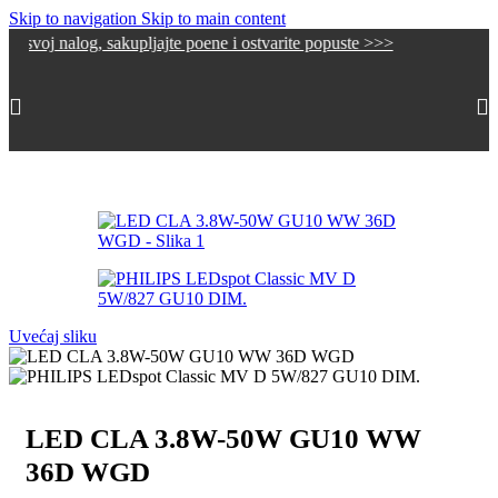
Skip to navigation
Skip to main content
alog, sakupljajte poene i ostvarite popuste >>>
Početna
/
Sijalice
/
LED Sijalice
Uvećaj sliku
LED CLA 3.8W-50W GU10 WW
36D WGD