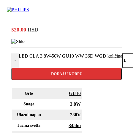
520,00
RSD
LED CLA 3.8W-50W GU10 WW 36D WGD količina
-
DODAJ U KORPU
GU10
Grlo
3.8W
Snaga
230V
Ulazni napon
345lm
Jačina svetla