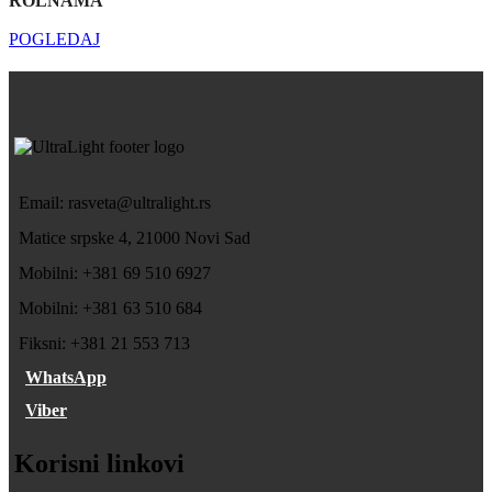
ROLNAMA
POGLEDAJ
Email: rasveta@ultralight.rs
Matice srpske 4, 21000 Novi Sad
Mobilni: +381 69 510 6927
Mobilni: +381 63 510 684
Fiksni: +381 21 553 713
WhatsApp
Viber
Korisni linkovi