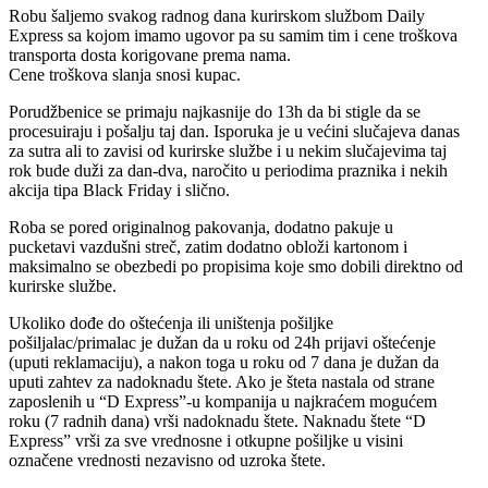
Robu šaljemo svakog radnog dana kurirskom službom Daily
Express sa kojom imamo ugovor pa su samim tim i cene troškova
transporta dosta korigovane prema nama.
Cene troškova slanja snosi kupac.
Porudžbenice se primaju najkasnije do 13h da bi stigle da se
procesuiraju i pošalju taj dan. Isporuka je u većini slučajeva danas
za sutra ali to zavisi od kurirske službe i u nekim slučajevima taj
rok bude duži za dan-dva, naročito u periodima praznika i nekih
akcija tipa Black Friday i slično.
Roba se pored originalnog pakovanja, dodatno pakuje u
pucketavi vazdušni streč, zatim dodatno obloži kartonom i
maksimalno se obezbedi po propisima koje smo dobili direktno od
kurirske službe.
Ukoliko dođe do oštećenja ili uništenja pošiljke
pošiljalac/primalac je dužan da u roku od 24h prijavi oštećenje
(uputi reklamaciju), a nakon toga u roku od 7 dana je dužan da
uputi zahtev za nadoknadu štete. Ako je šteta nastala od strane
zaposlenih u “D Express”-u kompanija u najkraćem mogućem
roku (7 radnih dana) vrši nadoknadu štete. Naknadu štete “D
Express” vrši za sve vrednosne i otkupne pošiljke u visini
označene vrednosti nezavisno od uzroka štete.