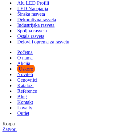
Alu LED Profili
LED Napajanja
Šinska rasveta
Dekorativna rasveta
Industrijska rasveta
Spoljna rasveta
Ostala rasveta
Delovi i oprema za rasvetu
Početna
O nama
Akcija
Uskoro
Noviteti
Cenovnici
Katalozi
Reference
Blog
Kontakt
Loyalty
Outlet
Korpa
Zatvori