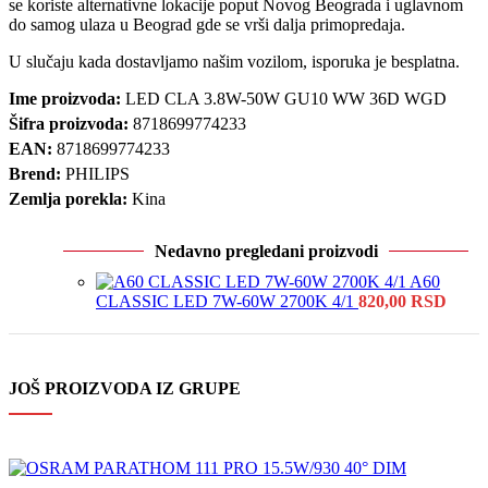
se koriste alternativne lokacije poput Novog Beograda i uglavnom
do samog ulaza u Beograd gde se vrši dalja primopredaja.
U slučaju kada dostavljamo našim vozilom, isporuka je besplatna.
Ime proizvoda:
LED CLA 3.8W-50W GU10 WW 36D WGD
Šifra proizvoda:
8718699774233
EAN:
8718699774233
Brend:
PHILIPS
Zemlja porekla:
Kina
Nedavno pregledani proizvodi
A60
CLASSIC LED 7W-60W 2700K 4/1
820,00
RSD
JOŠ PROIZVODA IZ GRUPE