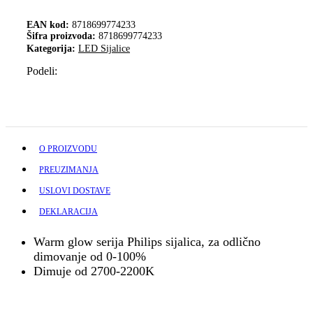
EAN kod:
8718699774233
Šifra proizvoda:
8718699774233
Kategorija:
LED Sijalice
Podeli:
O PROIZVODU
PREUZIMANJA
USLOVI DOSTAVE
DEKLARACIJA
Warm glow serija Philips sijalica, za odlično
dimovanje od 0-100%
Dimuje od 2700-2200K