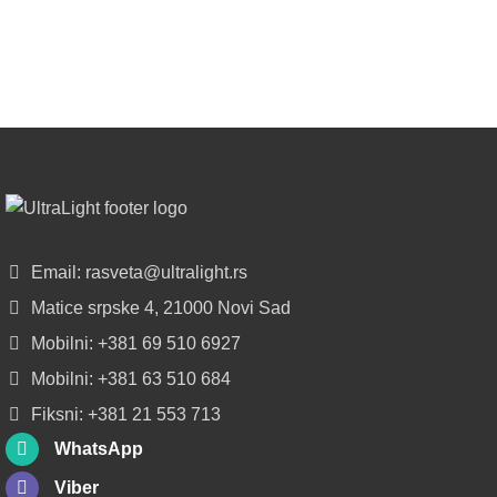
SIJALICA
u
regionu
POGLEDAJ
NOVO
ALU
LED
PROFILI
TRIMLESS
SA
Email: rasveta@ultralight.rs
DIFUZOROM
Matice srpske 4, 21000 Novi Sad
U
ROLNAMA
Mobilni: +381 69 510 6927
Mobilni: +381 63 510 684
POGLEDAJ
Fiksni: +381 21 553 713
WhatsApp
Viber