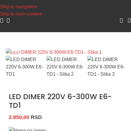
Napravite 
Skip to navigation
Skip to main content
Početna
/
LED Rasveta
/
LED Dimeri
Uvećaj sliku
LED DIMER 220V 6-300W E6-
TD1
2.850,00
RSD