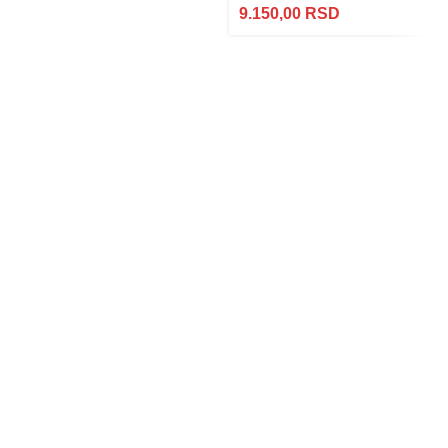
9.150,00
RSD
Najveći
izbor
LED