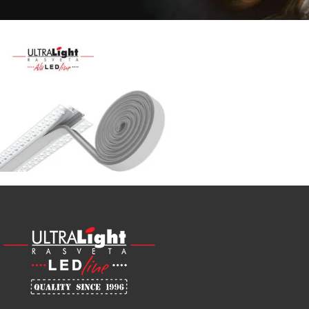
Najveći
izbor
LED
SIJALICA
u
regionu
POGLEDAJ
NOVO
ALU
LED
PROFILI
TRIMLESS
SA
DIFUZOROM
U