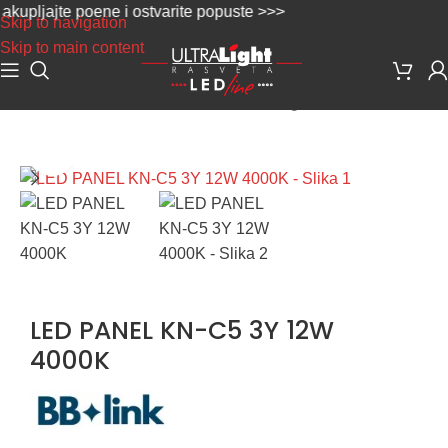
ljajte poene i ostvarite popuste >>>
Skip to navigation
Skip to main content
Početna
/
LED Rasveta
/
LED Paneli
/
Nadgradni i viseći Paneli
Uvećaj sliku
LED PANEL KN-C5 3Y 12W
4000K