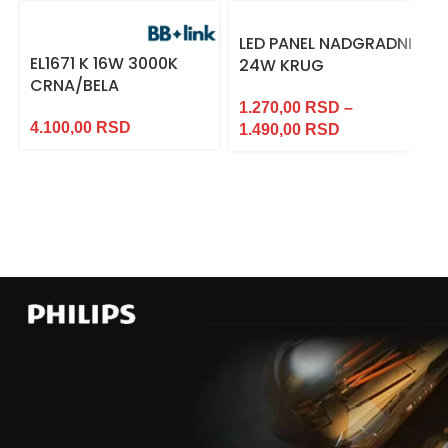
LED PANEL NADGRADNI
EL1671 K 16W 3000K
24W KRUG
CRNA/BELA
1.270,00
RSD
–
4.100,00
RSD
1.490,00
RSD