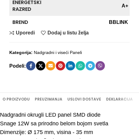
ENERGETSKI
A+
RAZRED
BREND
BBLINK
Uporedi
Dodaj u listu želja
Kategorija:
Nadgradni i viseći Paneli
Podeli:
O PROIZVODU
PREUZIMANJA
USLOVI DOSTAVE
DEKLARACIJA
Nadgradni okrugli LED panel SMD diode
Snage 12W sa prirodno belom bojom svetla
Dimenzije: Ø 175 mm, visina - 35 mm