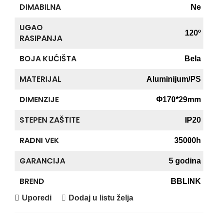
DIMABILNA
Ne
UGAO
120º
RASIPANJA
BOJA KUĆIŠTA
Bela
MATERIJAL
Aluminijum/PS
DIMENZIJE
Φ170*29mm
STEPEN ZAŠTITE
IP20
RADNI VEK
35000h
GARANCIJA
5 godina
BREND
BBLINK
Uporedi
Dodaj u listu želja