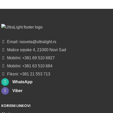
POGLEDAJ
NOVO
ALU
LED
PROFILI
TRIMLESS
SA
Email: rasveta@ultralight.rs
DIFUZOROM
Matice srpske 4, 21000 Novi Sad
U
ROLNAMA
Mobilni: +381 69 510 6927
Mobilni: +381 63 510 684
POGLEDAJ
Fiksni: +381 21 553 713
WhatsApp
Viber
KORISNI LINKOVI