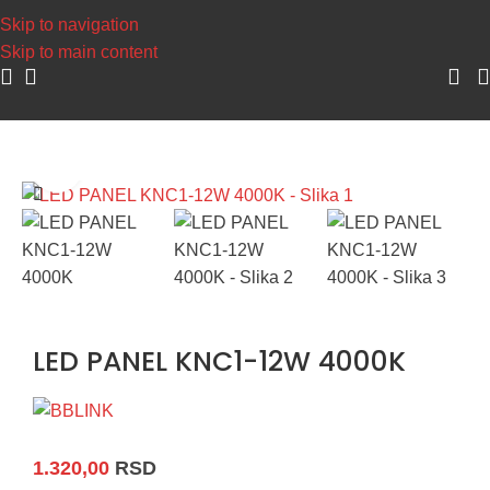
Napravite svoj nalog, sakupljajte poene i
Skip to navigation
Skip to main content
Početna
/
LED Rasveta
/
LED Paneli
Uvećaj sliku
LED PANEL KNC1-12W 4000K
1.320,00
RSD