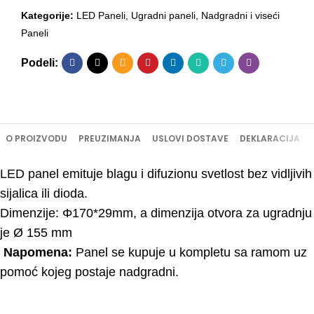
Kategorije:
LED Paneli
,
Ugradni paneli
,
Nadgradni i viseći
Paneli
Podeli:
O PROIZVODU
PREUZIMANJA
USLOVI DOSTAVE
DEKLARACIJA
LED panel emituje blagu i difuzionu svetlost bez vidljivih
sijalica ili dioda.
Dimenzije: Φ170*29mm, a dimenzija otvora za ugradnju
je Ø 155 mm
Napomena:
Panel se kupuje u kompletu sa ramom uz
pomoć kojeg postaje nadgradni.