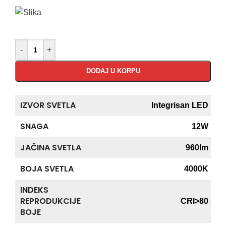
-
+
DODAJ U KORPU
IZVOR SVETLA
Integrisan LED
SNAGA
12W
JAČINA SVETLA
960lm
BOJA SVETLA
4000K
INDEKS
REPRODUKCIJE
CRI>80
BOJE