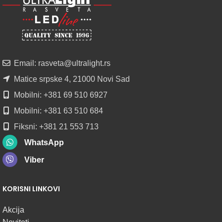
PROFILI
TRIMLESS
SA
DIFUZOROM
U
ROLNAMA
Email: rasveta@ultralight.rs
POGLEDAJ
Matice srpske 4, 21000 Novi Sad
Mobilni: +381 69 510 6927
Mobilni: +381 63 510 684
Fiksni: +381 21 553 713
WhatsApp
Viber
KORISNI LINKOVI
Akcija