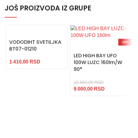
JOŠ PROIZVODA IZ GRUPE
VODODIHT SVETILJKA
-18%
BT07-01210
LED HIGH BAY UFO
100W LUZC 160lm/W
1.410,00
RSD
90°
10.950,00
RSD
9.000,00
RSD