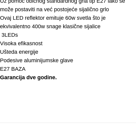
Uz pomoć običnog standardnog grla tip E27 lako se
može postaviti na već postojeće sijalično grlo
Ovaj LED reflektor emituje 60w svetla što je
ekvivalentno 400w snage klasične sijalice
3LEDs
Visoka efikasnost
Ušteda energije
Podesive aluminijumske glave
E27 BAZA
Garancija dve godine.