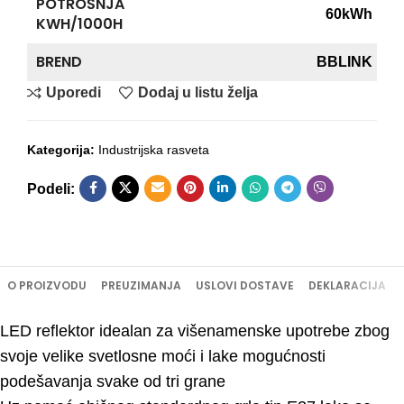
POTROŠNJA
60kWh
KWH/1000H
BREND
BBLINK
Uporedi
Dodaj u listu želja
Kategorija:
Industrijska rasveta
Podeli:
O PROIZVODU
PREUZIMANJA
USLOVI DOSTAVE
DEKLARACIJA
LED reflektor idealan za višenamenske upotrebe zbog
svoje velike svetlosne moći i lake mogućnosti
podešavanja svake od tri grane