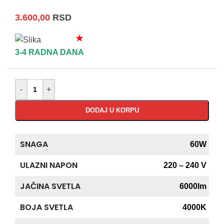
3.600,00
RSD
★
3-4 RADNA DANA
-
+
DODAJ U KORPU
SNAGA
60W
ULAZNI NAPON
220 – 240 V
JAČINA SVETLA
6000lm
BOJA SVETLA
4000K