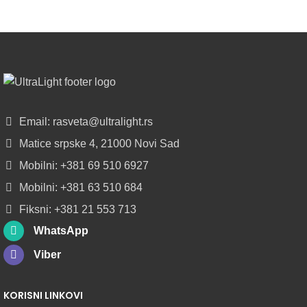
POGLEDAJ
NOVO
ALU
LED
PROFILI
TRIMLESS
SA
Email: rasveta@ultralight.rs
DIFUZOROM
Matice srpske 4, 21000 Novi Sad
U
ROLNAMA
Mobilni: +381 69 510 6927
Mobilni: +381 63 510 684
POGLEDAJ
Fiksni: +381 21 553 713
WhatsApp
Viber
KORISNI LINKOVI