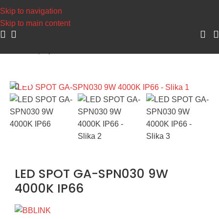
e >>>
Skip to navigation
Skip to main content
Početna
/
Spoljna rasveta
/
LED reflektori
Uvećaj sliku
LED SPOT GA-SPN030 9W
4000K IP66