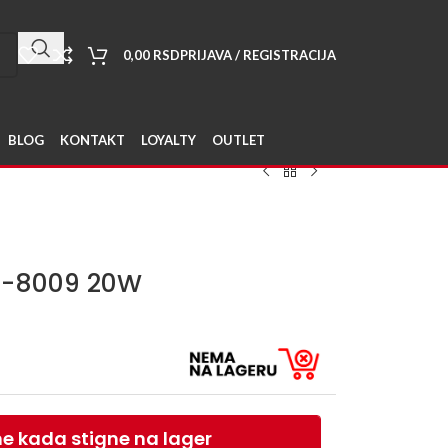
0,00
RSD
PRIJAVA / REGISTRACIJA
BLOG
KONTAKT
LOYALTY
OUTLET
M-8009 20W
e kada stigne na lager