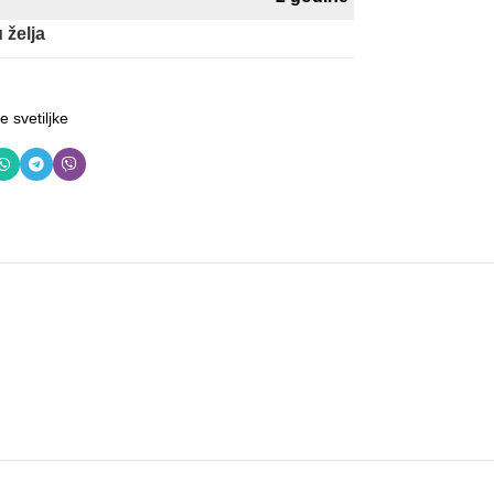
 želja
e svetiljke