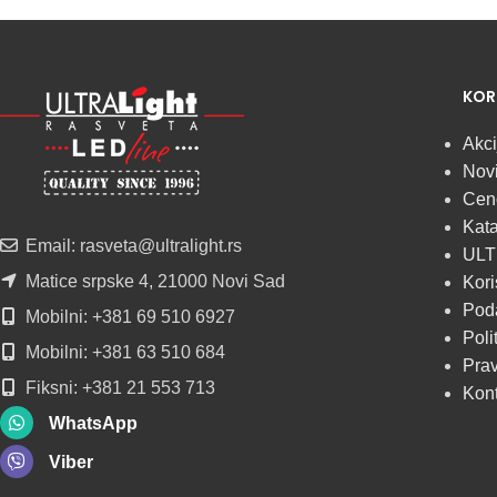
Najveći izbor
LED
KOR
SIJALICA
Akci
Novi
u regionu
Cen
Kata
POGLEDAJ
Email: rasveta@ultralight.rs
ULT
Matice srpske 4, 21000 Novi Sad
Kori
Poda
Mobilni: +381 69 510 6927
Poli
Mobilni: +381 63 510 684
Prav
Fiksni: +381 21 553 713
Kon
WhatsApp
Viber