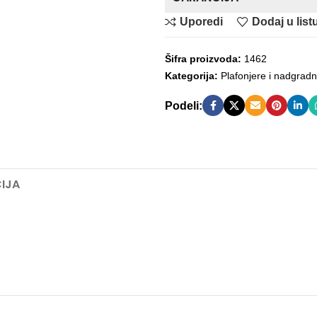
Uporedi
Dodaj u listu
Šifra proizvoda:
1462
Kategorija:
Plafonjere i nadgradn
Podeli:
IJA