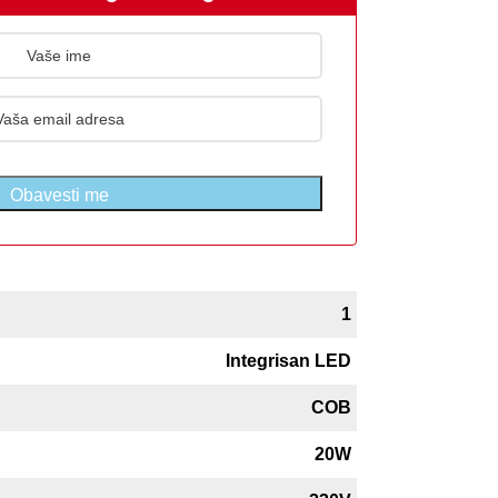
Obavesti me
1
Integrisan LED
COB
20W