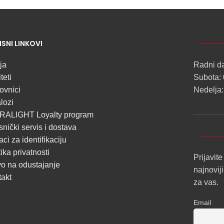
NOVO
ISNI LINKOVI
ALU
LED
ja
Radni d
PROFILI
teti
Subota: 
TRIMLESS
ovnici
Nedelja:
lozi
SA
RALIGHT Loyalty program
DIFUZOROM
snički servis i dostava
U
ci za identifikaciju
ROLNAMA
tika privatnosti
Prijavite
o na odustajanje
najnovij
POGLEDAJ
takt
za vas.
Email