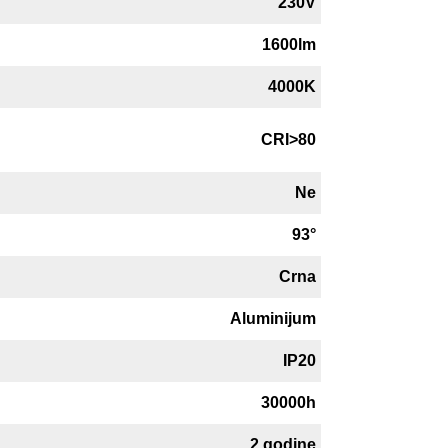
230V
1600lm
4000K
CRI>80
Ne
93°
Crna
Aluminijum
IP20
30000h
2 godine