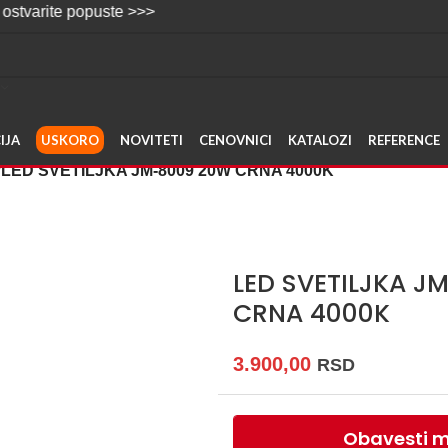
 popuste >>>
IJA
USKORO
NOVITETI
CENOVNICI
KATALOZI
REFERENCE
LED SVETILJKA JM-8009 20W CRNA 4000K
LED SVETILJKA J
CRNA 4000K
3.900,00
RSD
Obavesti m