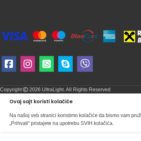
Copyright
2026 UltraLight. All Rights Reserved
Ovaj sajt koristi kolačiće
Na našoj veb stranici koristimo kolačiće da bismo vam pruž
„Prihvati“ pristajete na upotrebu SVIH kolačića.