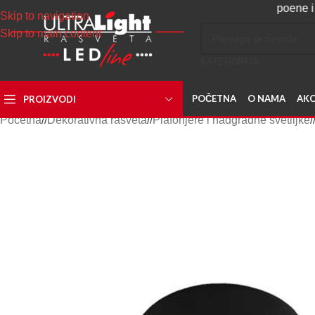
Napravite svoj nalog, sakupljajte poene i ostvarite
Skip to navigation
Skip to main content
KATEGORIJA
POČETNA
O NAMA
AKC
PROIZVODI
Početna
/
Dekorativna rasveta
/
Plafonjere i nadgradne svetiljke
/