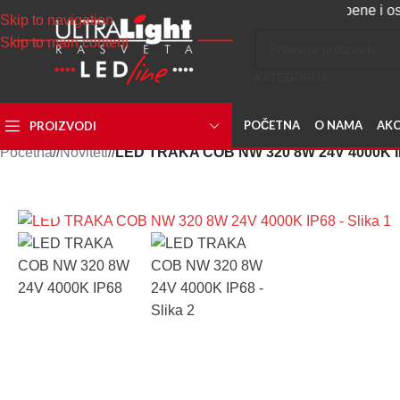
Napravite svoj nalog, sakupljajte poene i ostvarite p
Skip to navigation
Skip to main content
KATEGORIJA
POČETNA
O NAMA
AKC
PROIZVODI
Početna
/
Noviteti
/
LED TRAKA COB NW 320 8W 24V 4000K I
Uvećaj sliku