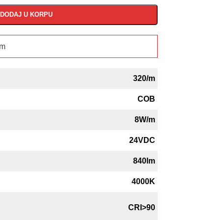
DODAJ U KORPU
5m
320/m
COB
8W/m
24VDC
840lm
4000K
CRI>90