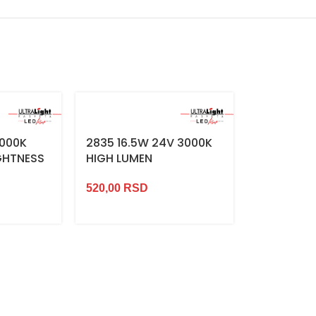
4000K
2835 16.5W 24V 3000K
2835 16.5
IGHTNESS
HIGH LUMEN
HIGH LUM
520,00
RSD
520,00
RS