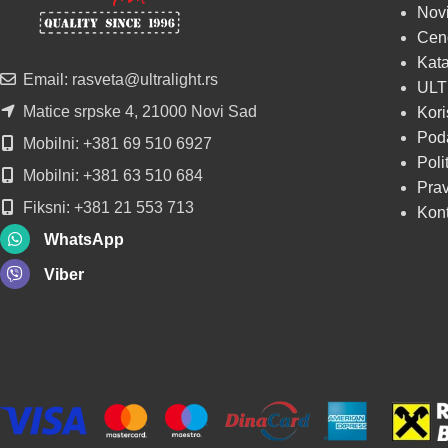
Novi
u regionu
Cen
Kata
POGLEDAJ
Email: rasveta@ultralight.rs
ULT
Matice srpske 4, 21000 Novi Sad
Kori
Poda
Mobilni: +381 69 510 6927
Poli
Mobilni: +381 63 510 684
Prav
Fiksni: +381 21 553 713
Kon
WhatsApp
Viber