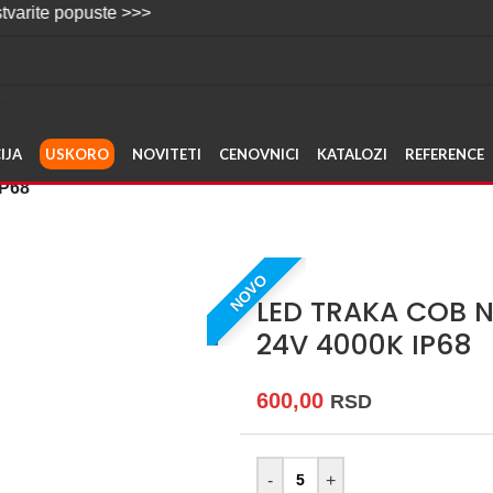
opuste >>>
IJA
USKORO
NOVITETI
CENOVNICI
KATALOZI
REFERENCE
P68
NOVO
LED TRAKA COB 
24V 4000K IP68
600,00
RSD
-
+