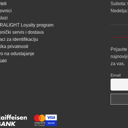
PROFILI
teti
Subota: 
TRIMLESS
ovnici
Nedelja:
lozi
SA
RALIGHT Loyalty program
DIFUZOROM
snički servis i dostava
U
ci za identifikaciju
ROLNAMA
tika privatnosti
Prijavite
o na odustajanje
najnovij
POGLEDAJ
takt
za vas.
Email