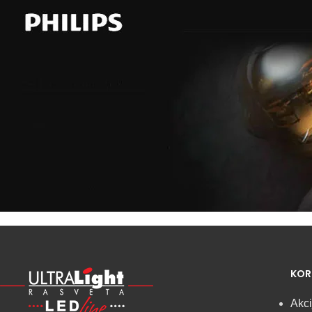
Najveći izbor
LED
KOR
SIJALICA
Akci