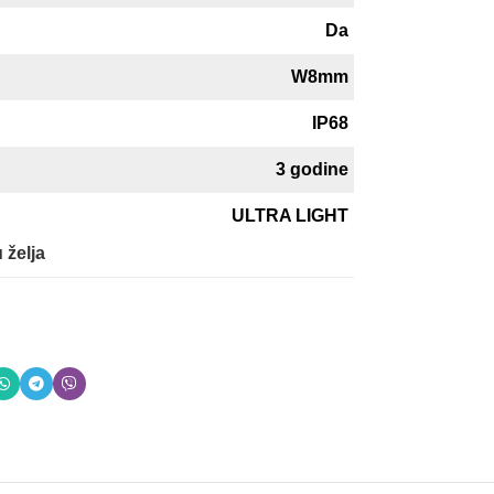
Da
W8mm
IP68
3 godine
ULTRA LIGHT
 želja