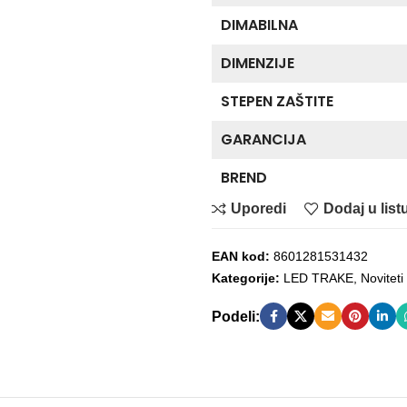
DIMABILNA
DIMENZIJE
STEPEN ZAŠTITE
GARANCIJA
BREND
Uporedi
Dodaj u listu
EAN kod:
8601281531432
Kategorije:
LED TRAKE
,
Noviteti
Podeli: