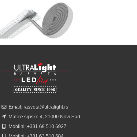
LED
SIJALICA
u
regionu
POGLEDAJ
NOVO
ALU
LED
PROFILI
TRIMLESS
SA
DIFUZOROM
U
ROLNAMA
Email: rasveta@ultralight.rs
POGLEDAJ
Matice srpske 4, 21000 Novi Sad
Mobilni: +381 69 510 6927
Mobilni: +381 63 510 684