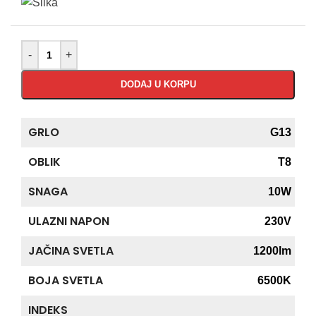
-
+
DODAJ U KORPU
GRLO
G13
OBLIK
T8
SNAGA
10W
ULAZNI NAPON
230V
JAČINA SVETLA
1200lm
BOJA SVETLA
6500K
INDEKS