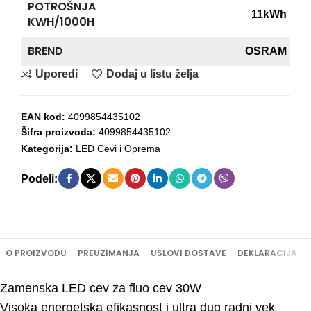
POTROŠNJA
11kWh
KWH/1000H
BREND
OSRAM
Uporedi
Dodaj u listu želja
EAN kod:
4099854435102
Šifra proizvoda:
4099854435102
Kategorija:
LED Cevi i Oprema
Podeli:
O PROIZVODU
PREUZIMANJA
USLOVI DOSTAVE
DEKLARACIJA
Zamenska LED cev za fluo cev 30W
Visoka energetska efikasnost i ultra dug radni vek