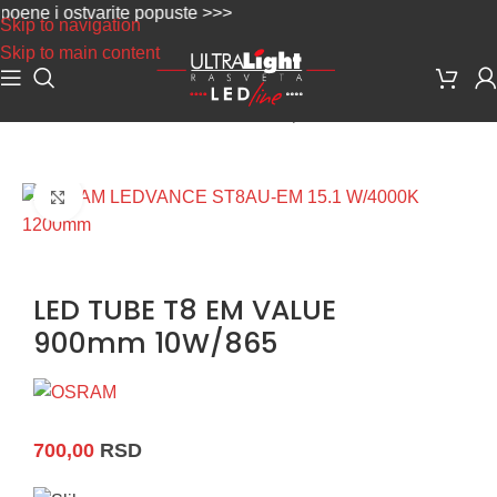
ne i ostvarite popuste >>>
Skip to navigation
Skip to main content
Početna
/
LED Rasveta
/
LED Cevi i Oprema
Uvećaj sliku
LED TUBE T8 EM VALUE
900mm 10W/865
700,00
RSD