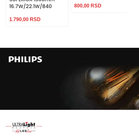
16.7W/22.1W/840
800,00
RSD
1.790,00
RSD
Najveći
izbor