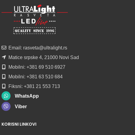
ALU
LED
PROFILI
TRIMLESS
SA
DIFUZOROM
U
ROLNAMA
Email: rasveta@ultralight.rs
POGLEDAJ
Matice srpske 4, 21000 Novi Sad
Mobilni: +381 69 510 6927
Mobilni: +381 63 510 684
Fiksni: +381 21 553 713
WhatsApp
Viber
KORISNI LINKOVI