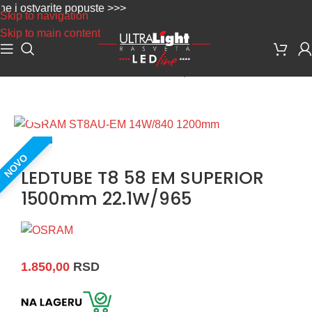
i ostvarite popuste >>>
Skip to navigation
Skip to main content
Početna
/
LED Rasveta
/
LED Cevi i Oprema
Uvećaj sliku
NOVO
LEDTUBE T8 58 EM SUPERIOR
1500mm 22.1W/965
1.850,00
RSD