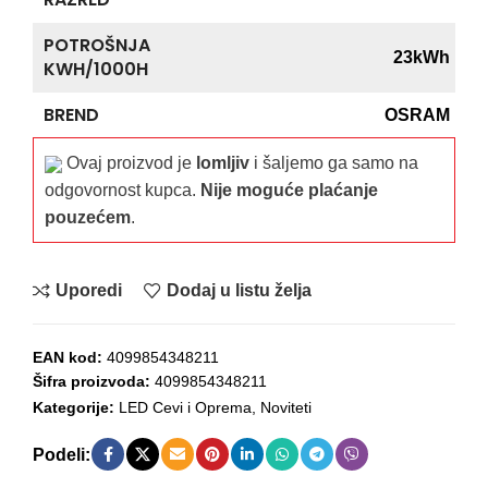
POTROŠNJA
23kWh
KWH/1000H
BREND
OSRAM
Ovaj proizvod je
lomljiv
i šaljemo ga samo na
odgovornost kupca.
Nije moguće plaćanje
pouzećem
.
Uporedi
Dodaj u listu želja
EAN kod:
4099854348211
Šifra proizvoda:
4099854348211
Kategorije:
LED Cevi i Oprema
,
Noviteti
Podeli: