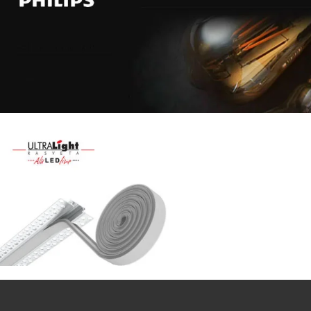
Najveći
izbor
LED
SIJALICA
u
regionu
POGLEDAJ
NOVO