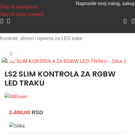
Napravite svoj nalog, sakupljaj
Skip to navigation
Skip to main content
Početna
/
Led trake, neon flex i oprema
/
Kontrole ,dimeri i oprema za LED trake
Uvećaj sliku
LS2 SLIM KONTROLA ZA RGBW
LED TRAKU
2.400,00
RSD