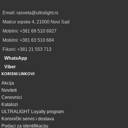
PROFILI
TRIMLESS
SA
Email: rasveta@ultralight.rs
DIFUZOROM
Matice srpske 4, 21000 Novi Sad
U
ROLNAMA
Mobilni: +381 69 510 6927
Mobilni: +381 63 510 684
POGLEDAJ
Fiksni: +381 21 553 713
WhatsApp
Viber
KORISNI LINKOVI
Akcija
Noviteti
Cenovnici
Katalozi
ULTRALIGHT Loyalty program
Korisnički servis i dostava
Podaci za identifikaciju