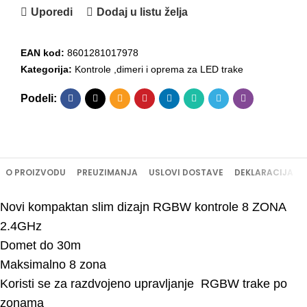
Uporedi
Dodaj u listu želja
EAN kod:
8601281017978
Kategorija:
Kontrole ,dimeri i oprema za LED trake
Podeli:
O PROIZVODU
PREUZIMANJA
USLOVI DOSTAVE
DEKLARACIJA
Novi kompaktan slim dizajn RGBW kontrole 8 ZONA
2.4GHz
Domet do 30m
Maksimalno 8 zona
Koristi se za razdvojeno upravljanje RGBW trake po
zonama