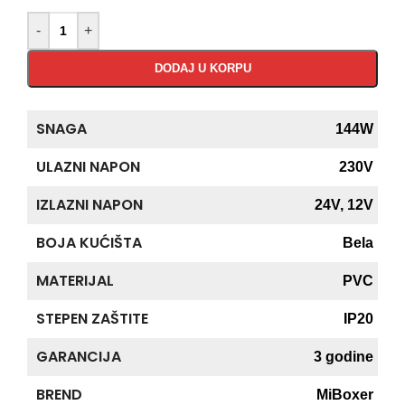
-
+
DODAJ U KORPU
SNAGA
144W
ULAZNI NAPON
230V
IZLAZNI NAPON
24V
,
12V
BOJA KUĆIŠTA
Bela
MATERIJAL
PVC
STEPEN ZAŠTITE
IP20
GARANCIJA
3 godine
BREND
MiBoxer