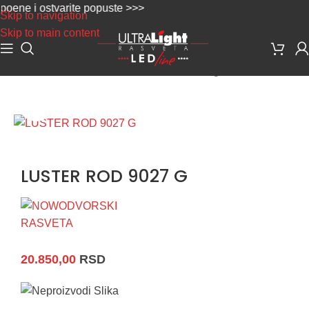
ne i ostvarite popuste >>>
Skip to navigation
Skip to main content
Početna
/
Dekorativna rasveta
/
Rustik - vintage
Uvećaj sliku
LUSTER ROD 9027 G
20.850,00
RSD