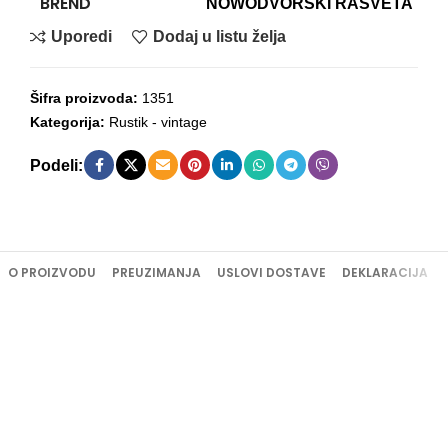
BREND
NOWODVORSKI RASVETA
Uporedi
Dodaj u listu želja
Šifra proizvoda:
1351
Kategorija:
Rustik - vintage
Podeli:
O PROIZVODU
PREUZIMANJA
USLOVI DOSTAVE
DEKLARACIJA