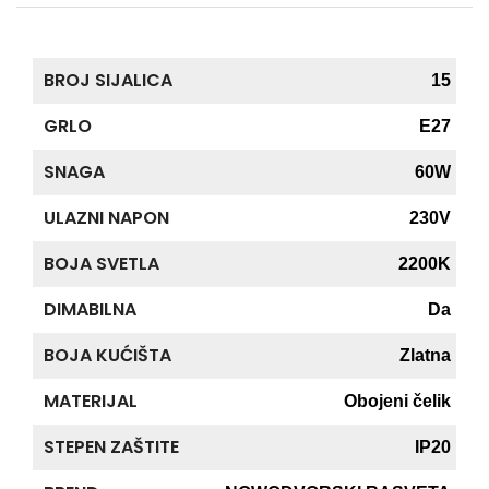
BROJ SIJALICA
15
GRLO
E27
SNAGA
60W
ULAZNI NAPON
230V
BOJA SVETLA
2200K
DIMABILNA
Da
BOJA KUĆIŠTA
Zlatna
MATERIJAL
Obojeni čelik
STEPEN ZAŠTITE
IP20