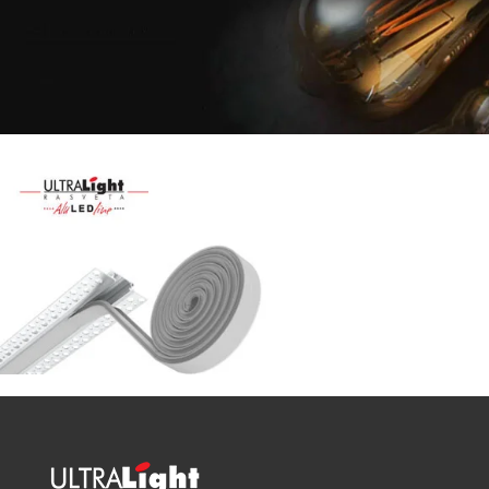
Najveći
izbor
LED
SIJALICA
u
regionu
POGLEDAJ
NOVO
ALU
LED