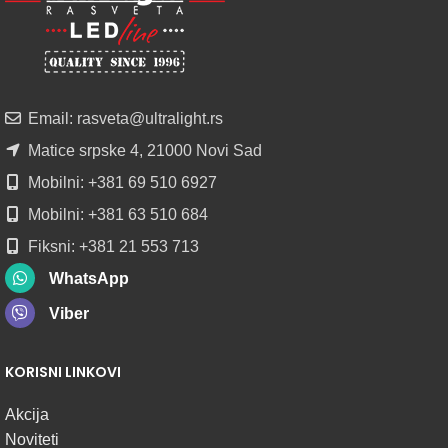
PROFILI
TRIMLESS
SA
DIFUZOROM
U
ROLNAMA
Email: rasveta@ultralight.rs
POGLEDAJ
Matice srpske 4, 21000 Novi Sad
Mobilni: +381 69 510 6927
Mobilni: +381 63 510 684
Fiksni: +381 21 553 713
WhatsApp
Viber
KORISNI LINKOVI
Akcija
Noviteti