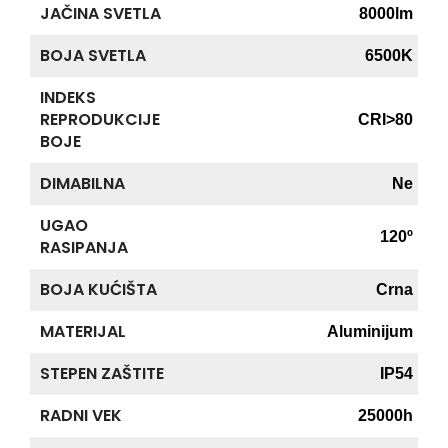
JAČINA SVETLA
8000lm
BOJA SVETLA
6500K
INDEKS
REPRODUKCIJE
CRI>80
BOJE
DIMABILNA
Ne
UGAO
120º
RASIPANJA
BOJA KUĆIŠTA
Crna
MATERIJAL
Aluminijum
STEPEN ZAŠTITE
IP54
RADNI VEK
25000h