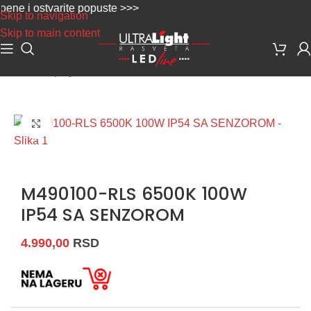
 i ostvarite popuste >>>
Skip to navigation
Skip to main content
Početna
/
Spoljna rasveta
/
LED reflektori
Uvećaj sliku
M490100-RLS 6500K 100W
IP54 SA SENZOROM
4.990,00
RSD