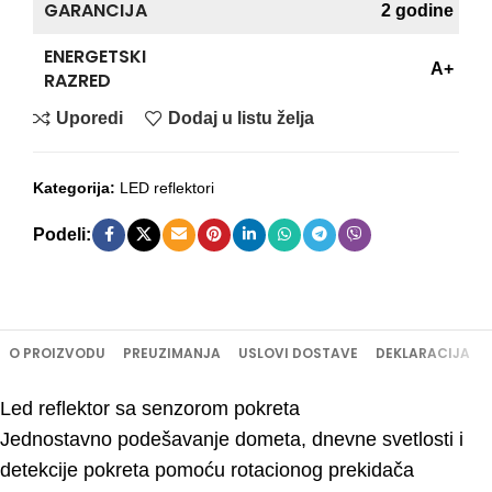
GARANCIJA
2 godine
ENERGETSKI
A+
RAZRED
Uporedi
Dodaj u listu želja
Kategorija:
LED reflektori
Podeli:
O PROIZVODU
PREUZIMANJA
USLOVI DOSTAVE
DEKLARACIJA
Led reflektor sa senzorom pokreta
Jednostavno podešavanje dometa, dnevne svetlosti i
detekcije pokreta pomoću rotacionog prekidača