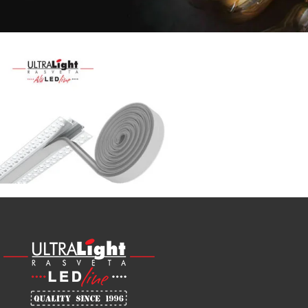
Najveći
izbor
LED
SIJALICA
u
regionu
POGLEDAJ
NOVO
ALU
LED
PROFILI
TRIMLESS
SA
DIFUZOROM