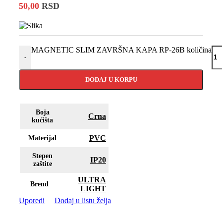
50,00
RSD
MAGNETIC SLIM ZAVRŠNA KAPA RP-26B količina
-
DODAJ U KORPU
Boja
Crna
kućišta
PVC
Materijal
Stepen
IP20
zaštite
ULTRA
Brend
LIGHT
Uporedi
Dodaj u listu želja