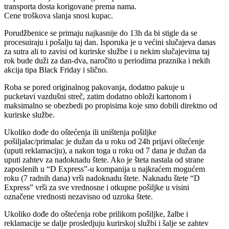
transporta dosta korigovane prema nama.
Cene troškova slanja snosi kupac.
Porudžbenice se primaju najkasnije do 13h da bi stigle da se
procesuiraju i pošalju taj dan. Isporuka je u većini slučajeva danas
za sutra ali to zavisi od kurirske službe i u nekim slučajevima taj
rok bude duži za dan-dva, naročito u periodima praznika i nekih
akcija tipa Black Friday i slično.
Roba se pored originalnog pakovanja, dodatno pakuje u
pucketavi vazdušni streč, zatim dodatno obloži kartonom i
maksimalno se obezbedi po propisima koje smo dobili direktno od
kurirske službe.
Ukoliko dođe do oštećenja ili uništenja pošiljke
pošiljalac/primalac je dužan da u roku od 24h prijavi oštećenje
(uputi reklamaciju), a nakon toga u roku od 7 dana je dužan da
uputi zahtev za nadoknadu štete. Ako je šteta nastala od strane
zaposlenih u “D Express”-u kompanija u najkraćem mogućem
roku (7 radnih dana) vrši nadoknadu štete. Naknadu štete “D
Express” vrši za sve vrednosne i otkupne pošiljke u visini
označene vrednosti nezavisno od uzroka štete.
Ukoliko dođe do oštećenja robe prilikom pošiljke, žalbe i
reklamacije se dalje prosledjuju kurirskoj službi i šalje se zahtev