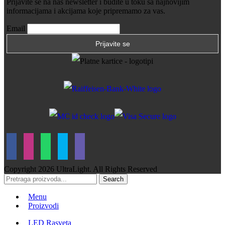
Prijavite se na naš newsletter i budite u toku sa najnovijim
informacijama i akcijama koje pripremamo za vas.
Email
Copyright
2026 UltraLight. All Rights Reserved
Search
Menu
Proizvodi
LED Rasveta