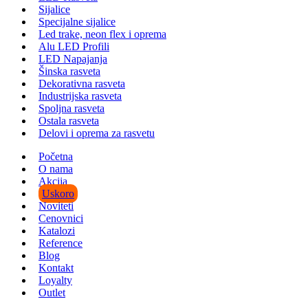
Sijalice
Specijalne sijalice
Led trake, neon flex i oprema
Alu LED Profili
LED Napajanja
Šinska rasveta
Dekorativna rasveta
Industrijska rasveta
Spoljna rasveta
Ostala rasveta
Delovi i oprema za rasvetu
Početna
O nama
Akcija
Uskoro
Noviteti
Cenovnici
Katalozi
Reference
Blog
Kontakt
Loyalty
Outlet