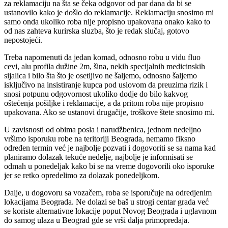
za reklamaciju na šta se čeka odgovor od par dana da bi se
ustanovilo kako je došlo do reklamacije. Reklamaciju snosimo mi
samo onda ukoliko roba nije propisno upakovana onako kako to
od nas zahteva kurirska sluzba, što je redak slučaj, gotovo
nepostojeći.
Treba napomenuti da jedan komad, odnosno robu u vidu fluo
cevi, alu profila dužine 2m, šina, nekih specijalnih medicinskih
sijalica i bilo šta što je osetljivo ne šaljemo, odnosno šaljemo
isključivo na insistiranje kupca pod uslovom da preuzima rizik i
snosi potpunu odgovornost ukoliko dodje do bilo kakvog
oštećenja pošiljke i reklamacije, a da pritom roba nije propisno
upakovana. Ako se ustanovi drugačije, troškove štete snosimo mi.
U zavisnosti od obima posla i narudžbenica, jednom nedeljno
vršimo isporuku robe na teritoriji Beograda, nemamo fiksno
određen termin već je najbolje pozvati i dogovoriti se sa nama kad
planiramo dolazak tekuće nedelje, najbolje je informisati se
odmah u ponedeljak kako bi se na vreme dogovorili oko isporuke
jer se retko opredelimo za dolazak ponedeljkom.
Dalje, u dogovoru sa vozačem, roba se isporučuje na odredjenim
lokacijama Beograda. Ne dolazi se baš u strogi centar grada već
se koriste alternativne lokacije poput Novog Beograda i uglavnom
do samog ulaza u Beograd gde se vrši dalja primopredaja.