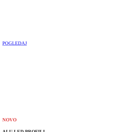
Najveći izbor
LED SIJALICA
u regionu
POGLEDAJ
NOVO
ALU LED PROFILI