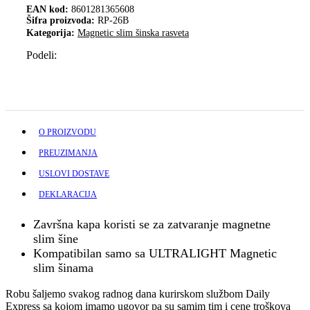
EAN kod:
8601281365608
Šifra proizvoda:
RP-26B
Kategorija:
Magnetic slim šinska rasveta
Podeli:
O PROIZVODU
PREUZIMANJA
USLOVI DOSTAVE
DEKLARACIJA
Završna kapa koristi se za zatvaranje magnetne
slim šine
Kompatibilan samo sa ULTRALIGHT Magnetic
slim šinama
Robu šaljemo svakog radnog dana kurirskom službom Daily
Express sa kojom imamo ugovor pa su samim tim i cene troškova