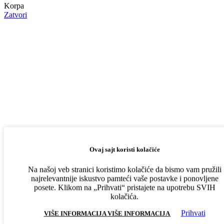
Korpa
Zatvori
Najveći izbor
Ovaj sajt koristi kolačiće
Na našoj veb stranici koristimo kolačiće da bismo vam pružili
najrelevantnije iskustvo pamteći vaše postavke i ponovljene
posete. Klikom na „Prihvati“ pristajete na upotrebu SVIH
kolačića.
Prihvati
VIŠE INFORMACIJA
VIŠE INFORMACIJA