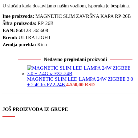
U slučaju kada dostavljamo našim vozilom, isporuka je besplatna.
Ime proizvoda:
MAGNETIC SLIM ZAVRŠNA KAPA RP-26B
Šifra proizvoda:
RP-26B
EAN:
8601281365608
Brend:
ULTRA LIGHT
Zemlja porekla:
Kina
Nedavno pregledani proizvodi
MAGNETIC SLIM LED LAMPA 24W ZIGBEE 3.0
+ 2.4Ghz FZ2-24B
4.550,00
RSD
JOŠ PROIZVODA IZ GRUPE