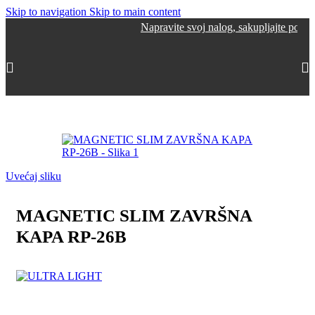
Skip to navigation
Skip to main content
Napravite svoj nalog, sakupljajte poene i ostvar
Početna
/
Šinska rasveta
/
Magnetic slim šinska rasveta
Uvećaj sliku
MAGNETIC SLIM ZAVRŠNA
KAPA RP-26B