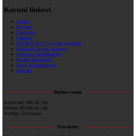
Korisni linkovi
Akcija
Noviteti
Cenovnici
Katalozi
ULTRALIGHT Loyalty program
Korisnički servis i dostava
Podaci za identifikaciju
Politika privatnosti
Pravo na odustajanje
Kontakt
Radno vreme
Radni dan: 08h do 18h
Subota: 08:30h do 14h
Nedelja: Zatvoreno
Newsletter