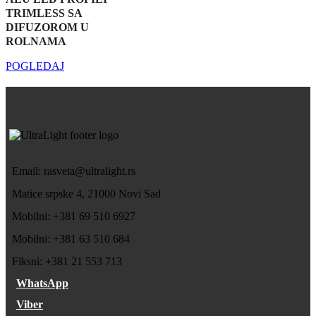
TRIMLESS SA
DIFUZOROM U
ROLNAMA
POGLEDAJ
Email: rasveta@ultralight.rs
Matice srpske 4, 21000 Novi Sad
Mobilni: +381 69 510 6927
Mobilni: +381 63 510 684
Fiksni: +381 21 553 713
WhatsApp
Viber