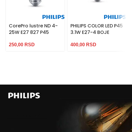
CorePro lustre ND 4-
PHILIPS COLOR LED P45
25W E27 827 P45
3.1W E27-4 BOJE
250,00
RSD
400,00
RSD