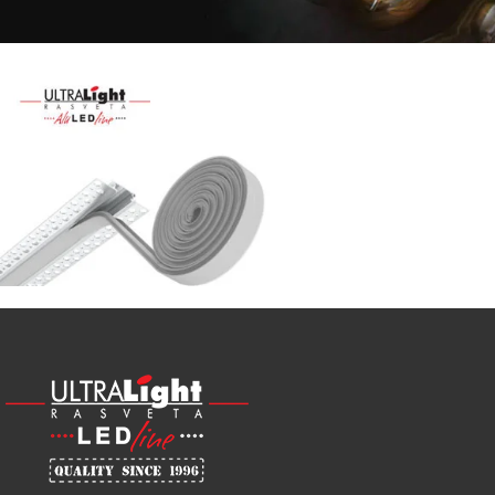
Najveći
izbor
LED
SIJALICA
u
regionu
POGLEDAJ
NOVO
ALU
LED
PROFILI
TRIMLESS
SA
DIFUZOROM
U