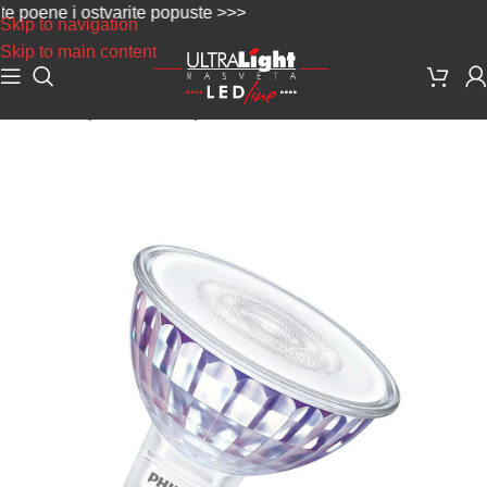
oene i ostvarite popuste >>>
Skip to navigation
Skip to main content
Početna
/
Sijalice
/
LED Sijalice