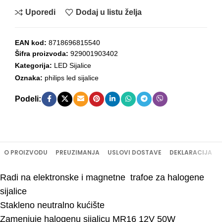
Uporedi
Dodaj u listu želja
EAN kod:
8718696815540
Šifra proizvoda:
929001903402
Kategorija:
LED Sijalice
Oznaka:
philips led sijalice
Podeli:
O PROIZVODU
PREUZIMANJA
USLOVI DOSTAVE
DEKLARACIJA
Radi na elektronske i magnetne trafoe za halogene
sijalice
Stakleno neutralno kućište
Zamenjuje halogenu sijalicu MR16 12V 50W