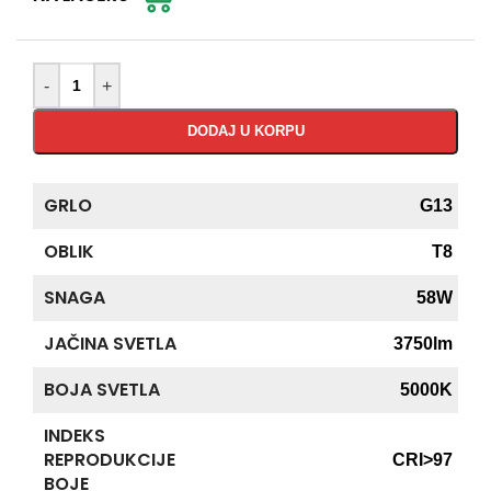
-
+
DODAJ U KORPU
GRLO
G13
OBLIK
T8
SNAGA
58W
JAČINA SVETLA
3750lm
BOJA SVETLA
5000K
INDEKS
REPRODUKCIJE
CRI>97
BOJE