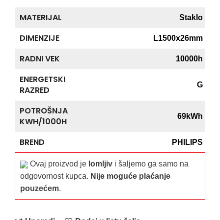
MATERIJAL
Staklo
DIMENZIJE
L1500x26mm
RADNI VEK
10000h
ENERGETSKI
G
RAZRED
POTROŠNJA
69kWh
KWH/1000H
BREND
PHILIPS
Ovaj proizvod je
lomljiv
i šaljemo ga samo na
odgovornost kupca.
Nije moguće plaćanje
pouzećem
.