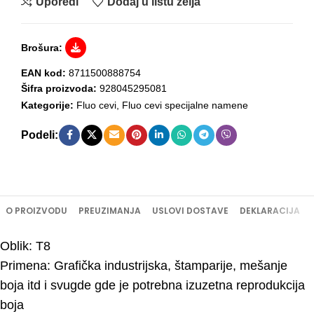
Uporedi
Dodaj u listu želja
Brošura:
EAN kod:
8711500888754
Šifra proizvoda:
928045295081
Kategorije:
Fluo cevi
,
Fluo cevi specijalne namene
Podeli:
O PROIZVODU
PREUZIMANJA
USLOVI DOSTAVE
DEKLARACIJA
Oblik: T8
Primena: Grafička industrijska, štamparije, mešanje
boja itd i svugde gde je potrebna izuzetna reprodukcija
boja