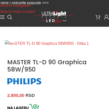
 i ostvarite popuste >>>
Skip to navigation
Skip to main content
Početna
/
Sijalice
/
Fluo cevi
Uvećaj sliku
MASTER TL-D 90 Graphica
58W/950
2.800,00
RSD