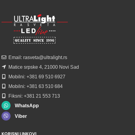
NOVO
ALU
LED
PROFILI
TRIMLESS
SA
DIFUZOROM
U
ROLNAMA
Email: rasveta@ultralight.rs
POGLEDAJ
Matice srpske 4, 21000 Novi Sad
Mobilni: +381 69 510 6927
Mobilni: +381 63 510 684
Fiksni: +381 21 553 713
WhatsApp
Viber
KORISNI LINKOVI