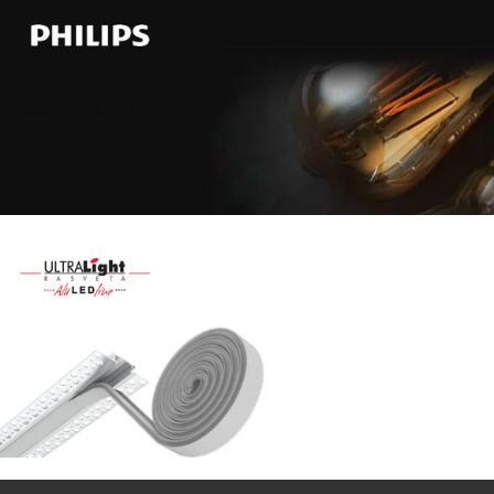
Najveći
izbor
LED
SIJALICA
u
regionu
POGLEDAJ