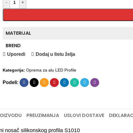
-
+
MATERIJAL
BREND
Uporedi
Dodaj u listu želja
Kategorija:
Oprema za alu LED Profile
Podeli:
ROIZVODU
PREUZIMANJA
USLOVI DOSTAVE
DEKLARAC
ni nosač silikonskog profila S1010