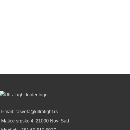
Email: rasveta@ultralight.rs
Matice srpske 4, 21000 Novi Sad