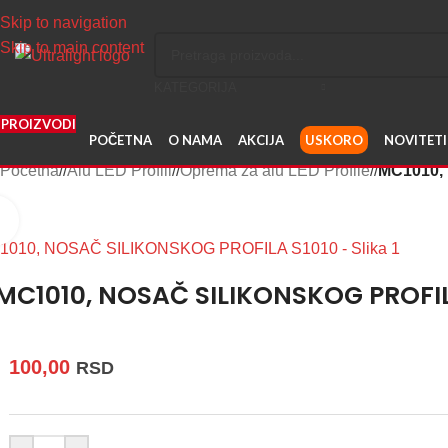
Skip to navigation
Skip to main content
KATEGORIJA
PROIZVODI
POČETNA
O NAMA
AKCIJA
USKORO
NOVITETI
Početna
/
Alu LED Profili
/
Oprema za alu LED Profile
/
MC1010,
Uvećaj sliku
MC1010, NOSAČ SILIKONSKOG PROFIL
100,00
RSD