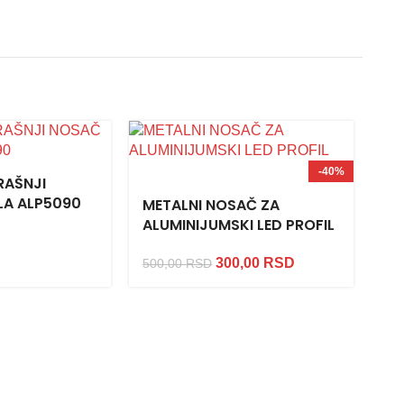
-40%
RAŠNJI
OP
LA ALP5090
AL
METALNI NOSAČ ZA
ALUMINIJUMSKI LED PROFIL
18
300,00
RSD
500,00
RSD