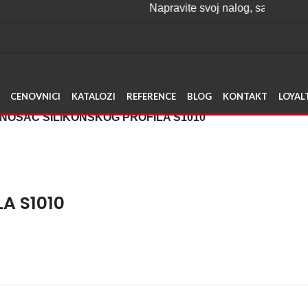
Napravite svoj nalog, sakupljajte poene 
CENOVNICI
KATALOZI
REFERENCE
BLOG
KONTAKT
LOYAL
 NOSAČ SILIKONSKOG PROFILA S1010
A S1010