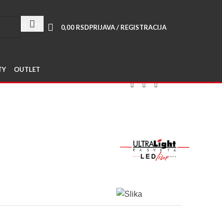
i ostvarite popuste >>>
0,00
RSD
PRIJAVA / REGISTRACIJA
TY
OUTLET