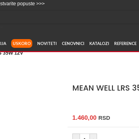
 popuste >>>
IJA
USKORO
NOVITETI
CENOVNICI
KATALOZI
REFERENCE
 35W 12V
MEAN WELL LRS 3
1.460,00
RSD