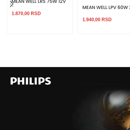
MEAN WELL LRS 75W 12V
MEAN WELL LPV 60W
1.870,00
RSD
1.940,00
RSD