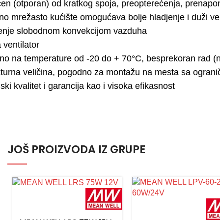
ćen (otporan) od kratkog spoja, preopterećenja, prenap
no mrežasto kućište omogućava bolje hladjenje i duži vek
enje slobodnom konvekcijom vazduha
ventilator
no na temperature od -20 do + 70°C, besprekoran rad (n
aturna veličina, pogodno za montažu na mesta sa ogran
ki kvalitet i garancija kao i visoka efikasnost
JOŠ PROIZVODA IZ GRUPE