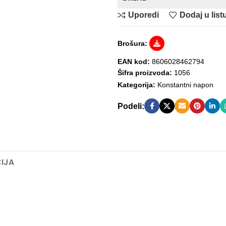
Uporedi
Dodaj u listu
Brošura:
EAN kod:
8606028462794
Šifra proizvoda:
1056
Kategorija:
Konstantni napon
Podeli:
IJA