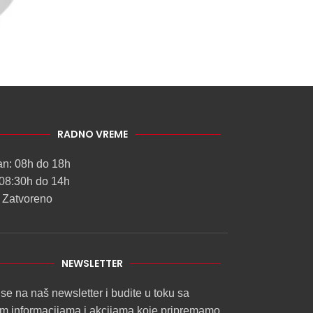
RADNO VREME
an: 08h do 18h
08:30h do 14h
 Zatvoreno
NEWSLETTER
 se na naš newsletter i budite u toku sa
im informacijama i akcijama koje pripremamo