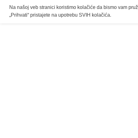
Na našoj veb stranici koristimo kolačiće da bismo vam pruž
„Prihvati“ pristajete na upotrebu SVIH kolačića.