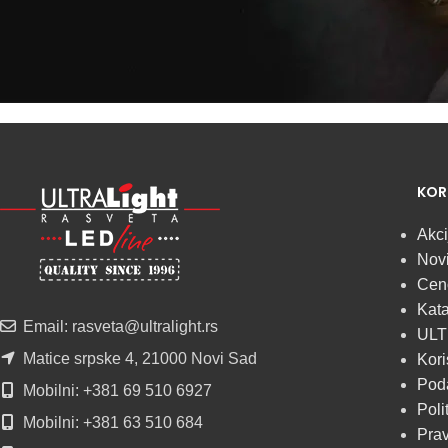
Najveći izbor
LED
KOR
SIJALICA
Akci
Novi
u regionu
Cen
Kata
POGLEDAJ
Email: rasveta@ultralight.rs
ULT
Matice srpske 4, 21000 Novi Sad
Kori
Poda
Mobilni: +381 69 510 6927
Poli
Mobilni: +381 63 510 684
Prav