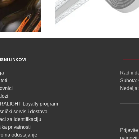
NOVO
ISNI LINKOVI
ALU
LED
ja
Radni d
PROFILI
teti
Subota: 
TRIMLESS
ovnici
Nedelja:
lozi
SA
RALIGHT Loyalty program
DIFUZOROM
snički servis i dostava
U
ci za identifikaciju
ROLNAMA
tika privatnosti
Prijavite
o na odustajanje
najnovij
POGLEDAJ