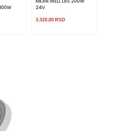
MEAN WELL LRS 200W
 100W
24V
9.880,00
R
3.320,00
RSD