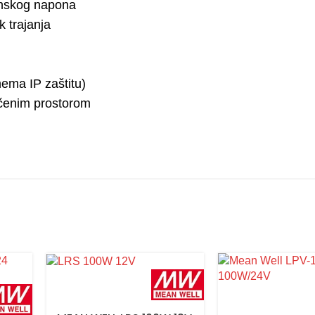
onskog napona
 trajanja
ema IP zaštitu)
ičenim prostorom