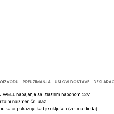
ROIZVODU
PREUZIMANJA
USLOVI DOSTAVE
DEKLARAC
 WELL napajanje sa izlaznim naponom 12V
rzalni naizmenični ulaz
ndikator pokazuje kad je uključen (zelena dioda)