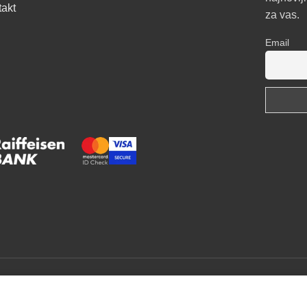
takt
za vas.
Email