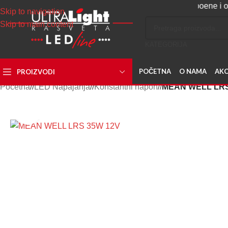
Napravite svoj nalog, sakupljajte poene i ostvarite
Skip to navigation
Skip to main content
KATEGORIJA
POČETNA
O NAMA
AKC
PROIZVODI
Početna
/
LED Napajanja
/
Konstantni napon
/
MEAN WELL LRS
Uvećaj sliku