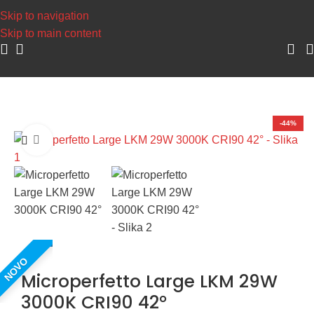
Napravite svoj nalog, sakupljajte poen
Skip to navigation
Skip to main content
Početna
/
Šinska rasveta
/
Šinski reflektori
-44%
Uvećaj sliku
NOVO
Microperfetto Large LKM 29W
3000K CRI90 42°