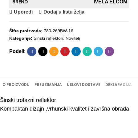
BREND
IVELA ELCOM
Uporedi
Dodaj u listu želja
Šifra proizvoda:
780-269BW-16
Kategorije:
Šinski reflektori
,
Noviteti
Podeli:
O PROIZVODU
PREUZIMANJA
USLOVI DOSTAVE
DEKLARACIJA
Šinski trofazni reflektor
Kompaktan dizajn ,vrhunski kvalitet i završna obrada