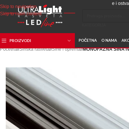
Napravite svoj nalog, sakupljajte poene i ostvarite popust
Skip to navigation
Skip to main content
KATEGORIJA
POČETNA
O NAMA
AKC
PROIZVODI
Početna
/
Šinska rasveta
/
Šine i oprema
/
MONOFAZNA ŠINA IV