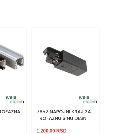
TROFAZNA
7652 NAPOJNI KRAJ ZA
ZAVRŠNI 
TROFAZNU ŠINU DESNI
TROFAZNE 
1.200,00
RSD
120,00
RS