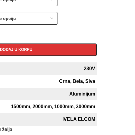
DODAJ U KORPU
230V
Crna
,
Bela
,
Siva
Aluminijum
1500mm
,
2000mm
,
1000mm
,
3000mm
IVELA ELCOM
 želja