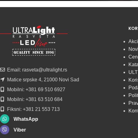
Najveći izbor
LED
KOR
SIJALICA
Akci
Novi
u regionu
Cen
Kata
POGLEDAJ
Email: rasveta@ultralight.rs
ULT
Matice srpske 4, 21000 Novi Sad
Kori
Poda
Mobilni: +381 69 510 6927
Poli
Mobilni: +381 63 510 684
Prav
Fiksni: +381 21 553 713
Kon
WhatsApp
Viber