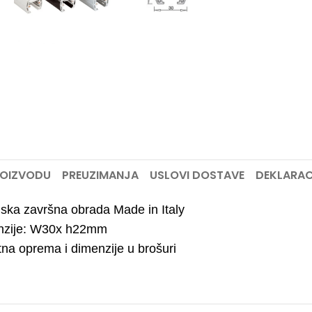
ROIZVODU
PREUZIMANJA
USLOVI DOSTAVE
DEKLARAC
ska završna obrada Made in Italy
nzije: W30x h22mm
na oprema i dimenzije u brošuri