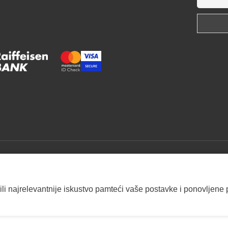
ili najrelevantnije iskustvo pamteći vaše postavke i ponovljene