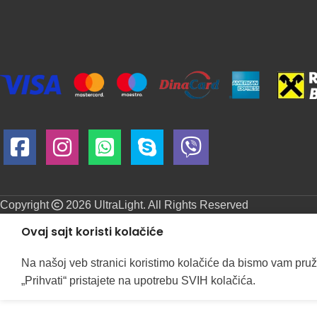
Copyright
2026 UltraLight. All Rights Reserved
Ovaj sajt koristi kolačiće
Na našoj veb stranici koristimo kolačiće da bismo vam pruž
„Prihvati“ pristajete na upotrebu SVIH kolačića.