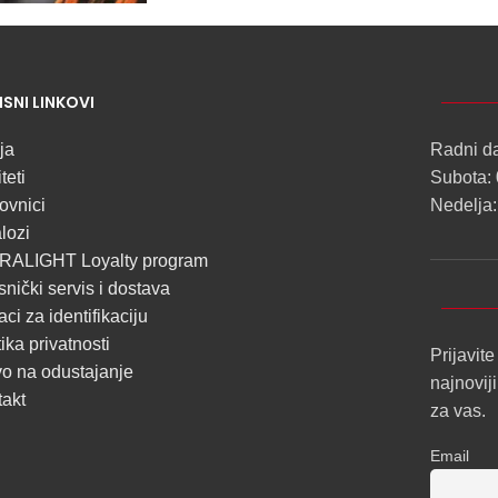
NOVO
ISNI LINKOVI
ALU
LED
ja
Radni d
PROFILI
teti
Subota: 
TRIMLESS
ovnici
Nedelja:
lozi
SA
RALIGHT Loyalty program
DIFUZOROM
snički servis i dostava
U
ci za identifikaciju
ROLNAMA
tika privatnosti
Prijavite
o na odustajanje
najnovij
POGLEDAJ
takt
za vas.
Email