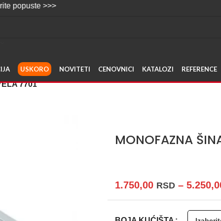
e >>>
IJA
USKORO
NOVITETI
CENOVNICI
KATALOZI
REFERENCE
ELA 7701
MONOFAZNA ŠINA 
1.750,00
–
5.250,
RSD
BOJA KUĆIŠTA