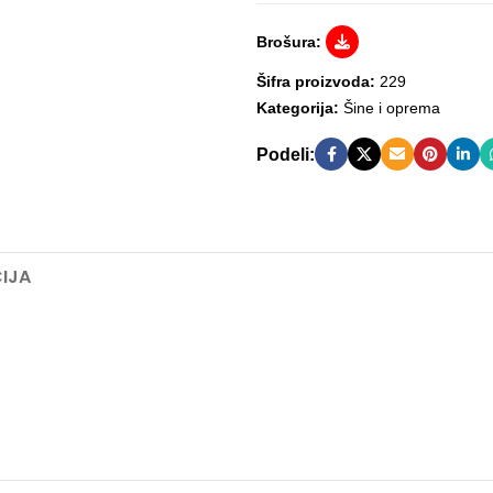
Brošura:
Šifra proizvoda:
229
Kategorija:
Šine i oprema
Podeli:
IJA