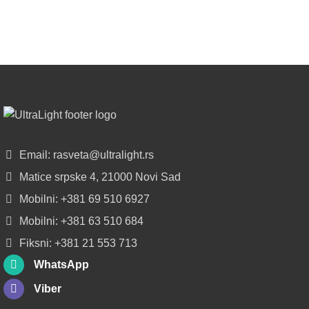
u
regionu
POGLEDAJ
NOVO
ALU
LED
PROFILI
TRIMLESS
SA
Email: rasveta@ultralight.rs
DIFUZOROM
Matice srpske 4, 21000 Novi Sad
U
ROLNAMA
Mobilni: +381 69 510 6927
Mobilni: +381 63 510 684
POGLEDAJ
Fiksni: +381 21 553 713
WhatsApp
Viber