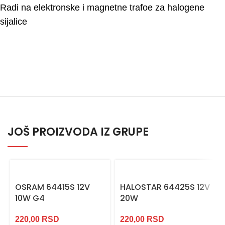
Radi na elektronske i magnetne trafoe za halogene
sijalice
JOŠ PROIZVODA IZ GRUPE
OSRAM 64415S 12V
HALOSTAR 64425S 12V
10W G4
20W
220,00
RSD
220,00
RSD