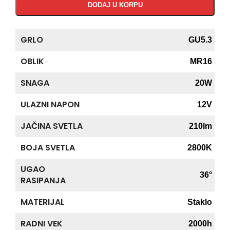
DODAJ U KORPU
GRLO
GU5.3
OBLIK
MR16
SNAGA
20W
ULAZNI NAPON
12V
JAČINA SVETLA
210lm
BOJA SVETLA
2800K
UGAO
36°
RASIPANJA
MATERIJAL
Staklo
RADNI VEK
2000h