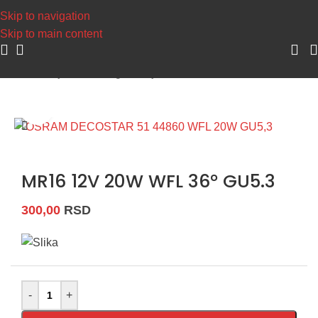
Napravite svoj nalog, sakupljajte
Skip to navigation
Skip to main content
Početna
/
Sijalice
/
Halogene sijalice
Uvećaj sliku
MR16 12V 20W WFL 36° GU5.3
300,00
RSD
-
+