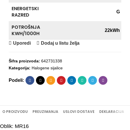
ENERGETSKI
G
RAZRED
POTROŠNJA
22kWh
KWH/1000H
Uporedi
Dodaj u listu želja
Šifra proizvoda:
642731338
Kategorija:
Halogene sijalice
Podeli:
O PROIZVODU
PREUZIMANJA
USLOVI DOSTAVE
DEKLARACIJA
Oblik: MR16