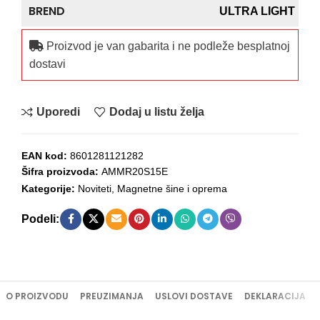
BREND
ULTRA LIGHT
Proizvod je van gabarita i ne podleže besplatnoj
dostavi
Uporedi
Dodaj u listu želja
EAN kod:
8601281121282
Šifra proizvoda:
AMMR20S15E
Kategorije:
Noviteti
,
Magnetne šine i oprema
Podeli:
O PROIZVODU
PREUZIMANJA
USLOVI DOSTAVE
DEKLARACIJA