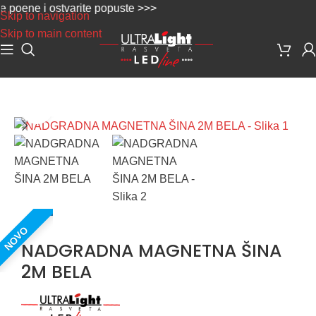
oene i ostvarite popuste >>>
Skip to navigation
Skip to main content
Početna
/
Noviteti
Uvećaj sliku
NOVO
NADGRADNA MAGNETNA ŠINA
2M BELA