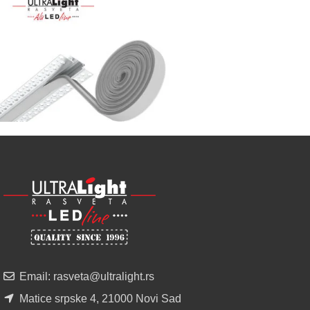
Najveći
izbor
LED
SIJALICA
u
regionu
POGLEDAJ
NOVO
ALU
LED
PROFILI
TRIMLESS
SA
DIFUZOROM
U
ROLNAMA
Email: rasveta@ultralight.rs
POGLEDAJ
Matice srpske 4, 21000 Novi Sad