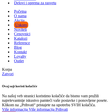
Delovi i oprema za rasvetu
Početna
O nama
Akcija
Uskoro
Noviteti
Cenovnici
Katalozi
Reference
Blog
Kontakt
Loyalty
Outlet
Korpa
Zatvori
Ovaj sajt koristi kolačiće
Na našoj veb stranici koristimo kolačiće da bismo vam pružili
najrelevantnije iskustvo pamteći vaše postavke i ponovljene posete.
Klikom na „Prihvati“ pristajete na upotrebu SVIH kolačića.
Više informacija
Više informacija
Prihvati