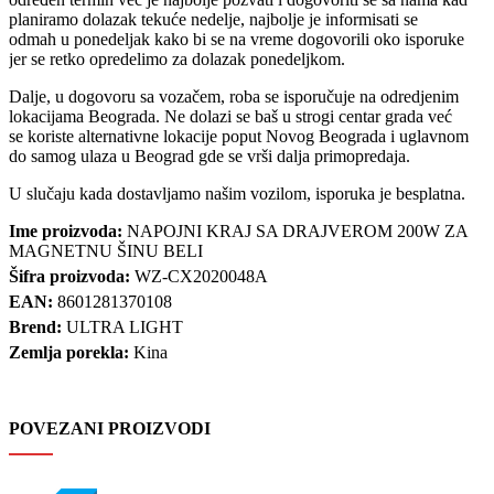
planiramo dolazak tekuće nedelje, najbolje je informisati se
odmah u ponedeljak kako bi se na vreme dogovorili oko isporuke
jer se retko opredelimo za dolazak ponedeljkom.
Dalje, u dogovoru sa vozačem, roba se isporučuje na odredjenim
lokacijama Beograda. Ne dolazi se baš u strogi centar grada već
se koriste alternativne lokacije poput Novog Beograda i uglavnom
do samog ulaza u Beograd gde se vrši dalja primopredaja.
U slučaju kada dostavljamo našim vozilom, isporuka je besplatna.
Ime proizvoda:
NAPOJNI KRAJ SA DRAJVEROM 200W ZA
MAGNETNU ŠINU BELI
Šifra proizvoda:
WZ-CX2020048A
EAN:
8601281370108
Brend:
ULTRA LIGHT
Zemlja porekla:
Kina
POVEZANI PROIZVODI