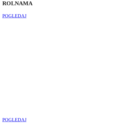
ROLNAMA
POGLEDAJ
Najveći izbor
LED SIJALICA
u regionu
POGLEDAJ