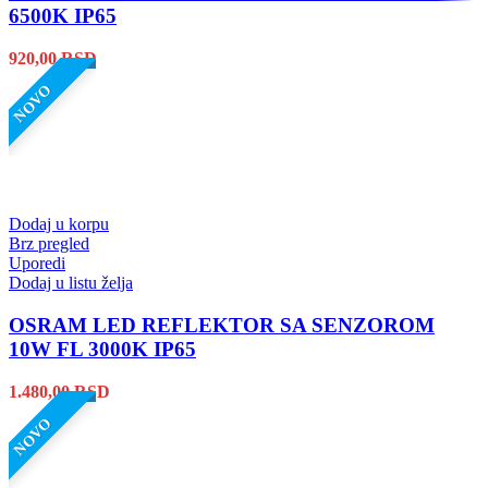
6500K IP65
920,00
RSD
NOVO
Dodaj u korpu
Brz pregled
Uporedi
Dodaj u listu želja
OSRAM LED REFLEKTOR SA SENZOROM
10W FL 3000K IP65
1.480,00
RSD
NOVO