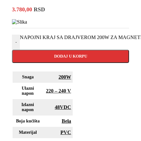
3.780,00
RSD
NAPOJNI KRAJ SA DRAJVEROM 200W ZA MAGNETNU 
-
DODAJ U KORPU
200W
Snaga
Ulazni
220 – 240 V
napon
Izlazni
48VDC
napon
Bela
Boja kućišta
PVC
Materijal