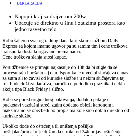
DEKLARACIJA
Napojni kraj sa drajverom 200w
Ubacuje se direktno u šinu i zauzima prostora kao
jedno rasvetno telo
Robu šaljemo svakog radnog dana kurirskom službom Daily
Express sa kojom imamo ugovor pa su samim tim i cene troškova
transporta dosta korigovane prema nama.
Cene troškova slanja snosi kupac.
Porudžbenice se primaju najkasnije do 13h da bi stigle da se
procesuiraju i pošalju taj dan. Isporuka je u većini slučajeva danas
za sutra ali to zavisi od kurirske službe i u nekim slučajevima taj
rok bude duži za dan-dva, naročito u periodima praznika i nekih
akcija tipa Black Friday i slično.
Roba se pored originalnog pakovanja, dodatno pakuje u
pucketavi vazdušni streč, zatim dodatno obloži kartonom i
maksimalno se obezbedi po propisima koje smo dobili direktno od
kurirske službe.
Ukoliko dođe do oštećenja ili uništenja pošiljke
pošiljalac/primalac je dužan da u roku od 24h prijavi oštećenje