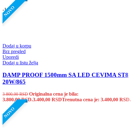
NOVO
-11%
Dodaj u korpu
Brz pregled
Uporedi
Dodaj u listu želja
DAMP PROOF 1500mm SA LED CEVIMA ST8
20W/865
Originalna cena je bila:
3.800,00
RSD
3.800,00 RSD.
3.400,00
RSD
Trenutna cena je: 3.400,00 RSD.
NOVO