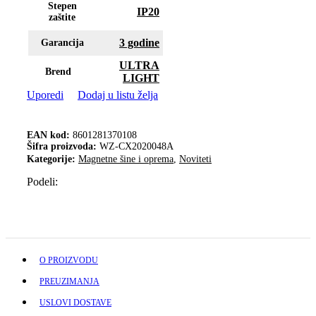
Stepen
IP20
zaštite
3 godine
Garancija
ULTRA
Brend
LIGHT
Uporedi
Dodaj u listu želja
EAN kod:
8601281370108
Šifra proizvoda:
WZ-CX2020048A
Kategorije:
Magnetne šine i oprema
,
Noviteti
Podeli:
O PROIZVODU
PREUZIMANJA
USLOVI DOSTAVE