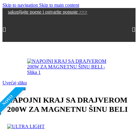
Skip to navigation
Skip to main content
te poene i ostvarite popuste >>>
Početna
/
Šinska rasveta
/
Magnetne šine i oprema
Uvećaj sliku
NOVO
NAPOJNI KRAJ SA DRAJVEROM
200W ZA MAGNETNU ŠINU BELI