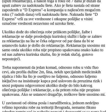
(uputi reklamaciju), a nakon toga u roku od 7 dana je dužan da
uputi zahtev za nadoknadu štete. Ako je šteta nastala od strane
zaposlenih u “D Express”-u kompanija u najkraćem mogućem
roku (7 radnih dana) vrši nadoknadu štete. Naknadu štete “D
Express” vrši za sve vrednosne i otkupne pošiljke u visini
označene vrednosti nezavisno od uzroka štete.
Ukoliko dođe do oštećenja robe prilikom pošiljke, žalbe i
reklamacije se dalje prosledjuju kurirskoj službi i šalje se zahtev
za reklamaciju na šta se čeka odgovor od par dana da bi se
ustanovilo kako je došlo do reklamacije. Reklamaciju snosimo mi
samo onda ukoliko roba nije propisno upakovana onako kako to
od nas zahteva kurirska sluzba, što je redak slučaj, gotovo
nepostojeći.
Treba napomenuti da jedan komad, odnosno robu u vidu fluo
cevi, alu profila dužine 2m, šina, nekih specijalnih medicinskih
sijalica i bilo šta što je osetljivo ne šaljemo, odnosno šaljemo
isključivo na insistiranje kupca pod uslovom da preuzima rizik i
snosi potpunu odgovornost ukoliko dodje do bilo kakvog
oštećenja pošiljke i reklamacije, a da pritom roba nije propisno
upakovana. Ako se ustanovi drugačije, troškove štete snosimo mi.
U zavisnosti od obima posla i narudžbenica, jednom nedeljno
vršimo isporuku robe na teritoriji Beograda, nemamo fiksno
određen termin već je najbolje pozvati i dogovoriti se sa nama kad