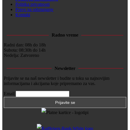
Politika privatnosti
Pravo na odustajanje
Kontakt
Radno vreme
Radni dan: 08h do 18h
Subota: 08:30h do 14h
Nedelja: Zatvoreno
Newsletter
Prijavite se na naš newsletter i budite u toku sa najnovijim
informacijama i akcijama koje pripremamo za vas.
Email