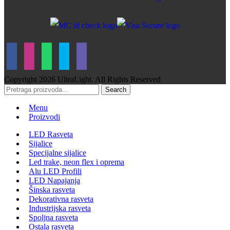
Copyright
2026 UltraLight. All Rights Reserved
Search
Menu
Proizvodi
LED Rasveta
Sijalice
Specijalne sijalice
Led trake, neon flex i oprema
Alu LED Profili
LED Napajanja
Šinska rasveta
Dekorativna rasveta
Industrijska rasveta
Spoljna rasveta
Ostala rasveta