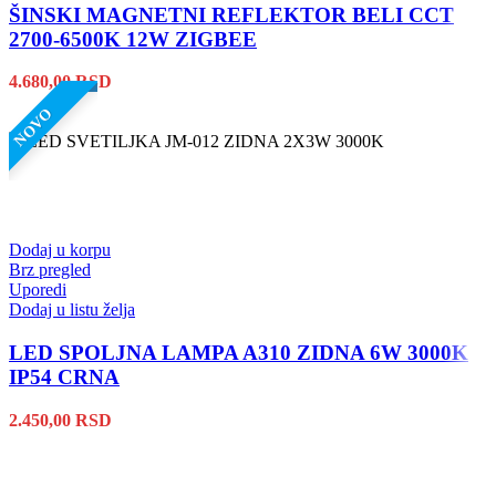
ŠINSKI MAGNETNI REFLEKTOR BELI CCT
2700-6500K 12W ZIGBEE
4.680,00
RSD
NOVO
Dodaj u korpu
Brz pregled
Uporedi
Dodaj u listu želja
LED SPOLJNA LAMPA A310 ZIDNA 6W 3000K
IP54 CRNA
2.450,00
RSD