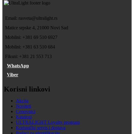
Email: rasveta@ultralight.rs
Matice srpske 4, 21000 Novi Sad
Mobilni: +381 69 510 6927
Mobilni: +381 63 510 684
Fiksni: +381 21 553 713
WhatsApp
Viber
Korisni linkovi
Akcija
Noviteti
Cenovnici
Katalozi
ULTRALIGHT Loyalty program
Korisnički servis i dostava
Podaci za identifikaciju