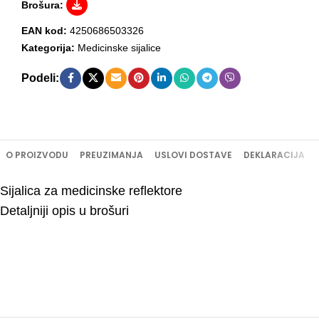
Brošura:
EAN kod:
4250686503326
Kategorija:
Medicinske sijalice
Podeli:
O PROIZVODU
PREUZIMANJA
USLOVI DOSTAVE
DEKLARACIJA
Sijalica za medicinske reflektore
Detaljniji opis u brošuri