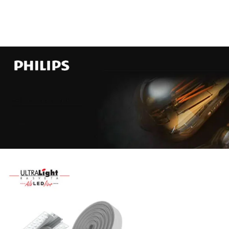
Najveći
izbor
LED
SIJALICA