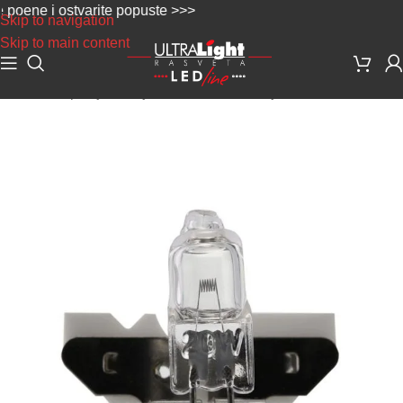
ene i ostvarite popuste >>>
Skip to navigation
Skip to main content
Početna
/
Specijalne sijalice
/
Medicinske sijalice