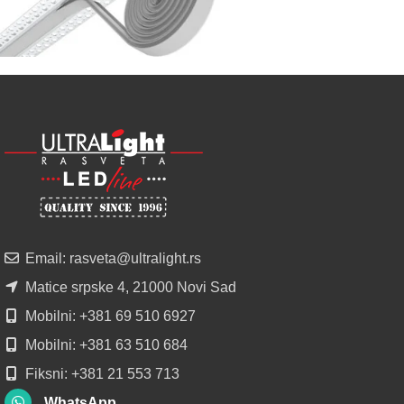
u
regionu
POGLEDAJ
NOVO
ALU
LED
PROFILI
TRIMLESS
SA
DIFUZOROM
U
ROLNAMA
Email: rasveta@ultralight.rs
POGLEDAJ
Matice srpske 4, 21000 Novi Sad
Mobilni: +381 69 510 6927
Mobilni: +381 63 510 684
Fiksni: +381 21 553 713
WhatsApp