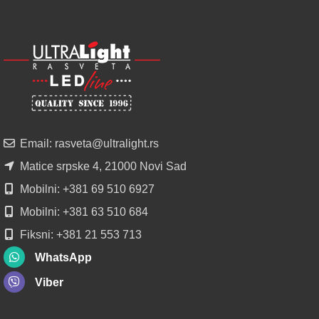
NOVO
ALU
LED
PROFILI
TRIMLESS
SA
DIFUZOROM
U
ROLNAMA
Email: rasveta@ultralight.rs
POGLEDAJ
Matice srpske 4, 21000 Novi Sad
Mobilni: +381 69 510 6927
Mobilni: +381 63 510 684
Fiksni: +381 21 553 713
WhatsApp
Viber