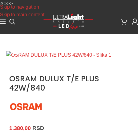
>>>
Skip to navigation
Skip to main content
Početna
/
Sijalice
/
Kompakt fluo sijalice
Uvećaj sliku
OSRAM DULUX T/E PLUS
42W/840
1.380,00
RSD