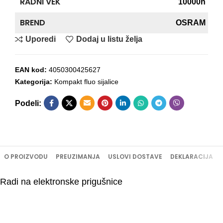
RADNI VEK
10000h
BREND
OSRAM
Uporedi
Dodaj u listu želja
EAN kod:
4050300425627
Kategorija:
Kompakt fluo sijalice
Podeli:
O PROIZVODU
PREUZIMANJA
USLOVI DOSTAVE
DEKLARACIJA
Radi na elektronske prigušnice