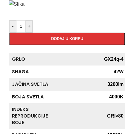
-
+
DODAJ U KORPU
GRLO
GX24q-4
SNAGA
42W
JAČINA SVETLA
3200lm
BOJA SVETLA
4000K
INDEKS
REPRODUKCIJE
CRI>80
BOJE