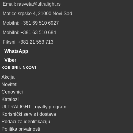
SA
Email: rasveta@ultralight.rs
DIFUZOROM
Matice srpske 4, 21000 Novi Sad
U
ROLNAMA
Mobilni: +381 69 510 6927
Mobilni: +381 63 510 684
POGLEDAJ
Fiksni: +381 21 553 713
WhatsApp
Viber
KORISNI LINKOVI
Akcija
Noviteti
Cenovnici
Katalozi
ULTRALIGHT Loyalty program
Korisnički servis i dostava
Podaci za identifikaciju
Politika privatnosti